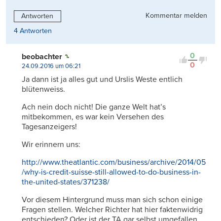
Kommentar melden
Antworten
4 Antworten
0
beobachter
0
24.09.2016 um 06:21
Ja dann ist ja alles gut und Urslis Weste entlich
blütenweiss.
Ach nein doch nicht! Die ganze Welt hat’s
mitbekommen, es war kein Versehen des
Tagesanzeigers!
Wir erinnern uns:
http://www.theatlantic.com/business/archive/2014/05
/why-is-credit-suisse-still-allowed-to-do-business-in-
the-united-states/371238/
Vor diesem Hintergrund muss man sich schon einige
Fragen stellen. Welcher Richter hat hier faktenwidrig
entschieden? Oder ist der TA gar selbst umgefallen