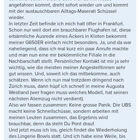
angefahren kommt, dreht sofort wieder um und kommt
mit der austauschbaren Alltags-Maserati Schüssel
wieder.
In letzter Zeit befinde ich mich halt öfter in Frankfurt.
Schon nur weil dort ein brauchbarer Flughafen ist, diese
erbärmliche Ausrede eines Ackers in Kloten bekommt
meiner G650ER einfach nicht besonders. Ja, und da war
naheliegend, dass ich mal kurz ein paar Anrufe machte
und man nun eine mir bekömmliche Filiale in die
Nachbarschaft stellt. Persönlicher Kontakt ist mir ja sehr
wichtig, wie die meisten meiner Angestelltinnen sehr
gut wissen. Und, soweit ich das mitbekomme, auch
schätzen. Wenn ich nun mal trotzdem dringend nach
Zürich muss, dann hüpf ich schnell in meine Augusta
Westland (wer fragen muss welches Modell, hat seinen
nächsten Atemzug nicht verdient).
Also wir fassen zusammen: Keine grosse Panik. Die UBS
macht keine Schnellschüsse, sondern arbeiten mit
meinen Leuten zusammen, das Ergebnis wird
brauchbar, denn da steht Du Pont drauf.
Und jetzt muss ich los, gleich findet die Wiederholung
des Lingerie Bowls statt. Und ich habe eine Weile, bis