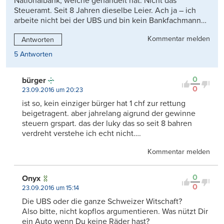
Nationalbank, welche gehandelt hat. Nicht das
Steueramt. Seit 8 Jahren dieselbe Leier. Ach ja – ich
arbeite nicht bei der UBS und bin kein Bankfachmann…
Kommentar melden
Antworten
5 Antworten
0
bürger
0
23.09.2016 um 20:23
ist so, kein einziger bürger hat 1 chf zur rettung
beigetragent. aber jahrelang aigrund der gewinne
steuern grspart. das der luky das so seit 8 bahren
verdreht verstehe ich echt nicht….
Kommentar melden
0
Onyx
0
23.09.2016 um 15:14
Die UBS oder die ganze Schweizer Witschaft?
Also bitte, nicht kopflos argumentieren. Was nützt Dir
ein Auto wenn Du keine Räder hast?