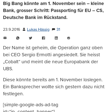
Big Bang könnte am 1. November sein – kleine
Bank, grosser Schritt: Passporting für EU – CS,
Deutsche Bank im Rückstand.
23.9.2016
Lukas Hässig
31
E-
WhatsApp
Twitter
Facebook
LinkedIn
Mail
Seite
drucken
Der Name ist geheim, die Operation ganz oben
bei CEO Sergio Ermotti angesiedelt. Sie heisst
„Cobalt“ und meint die neue Europabank der
UBS.
Diese könnte bereits am 1. November loslegen.
Ein Banksprecher wollte sich gestern dazu nicht
festlegen.
[simple-google-ads-ad-tag
id=“ip_content_banner“]