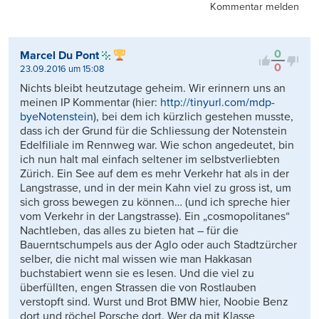
Kommentar melden
0
Marcel Du Pont
0
23.09.2016 um 15:08
Nichts bleibt heutzutage geheim. Wir erinnern uns an
meinen IP Kommentar (hier:
http://tinyurl.com/mdp-
byeNotenstein
), bei dem ich kürzlich gestehen musste,
dass ich der Grund für die Schliessung der Notenstein
Edelfiliale im Rennweg war. Wie schon angedeutet, bin
ich nun halt mal einfach seltener im selbstverliebten
Zürich. Ein See auf dem es mehr Verkehr hat als in der
Langstrasse, und in der mein Kahn viel zu gross ist, um
sich gross bewegen zu können… (und ich spreche hier
vom Verkehr in der Langstrasse). Ein „cosmopolitanes“
Nachtleben, das alles zu bieten hat – für die
Bauerntschumpels aus der Aglo oder auch Stadtzürcher
selber, die nicht mal wissen wie man Hakkasan
buchstabiert wenn sie es lesen. Und die viel zu
überfüllten, engen Strassen die von Rostlauben
verstopft sind. Wurst und Brot BMW hier, Noobie Benz
dort und röchel Porsche dort. Wer da mit Klasse