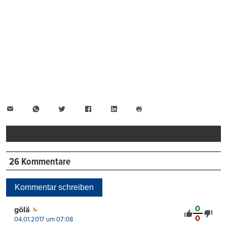
E-
WhatsApp
Twitter
Facebook
LinkedIn
Mail
Seite
drucken
26 Kommentare
Kommentar schreiben
0
gölä
0
04.01.2017 um 07:08