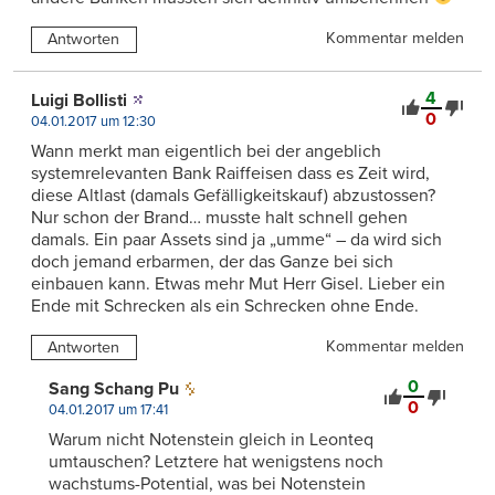
Kommentar melden
Antworten
4
Luigi Bollisti
0
04.01.2017 um 12:30
Wann merkt man eigentlich bei der angeblich
systemrelevanten Bank Raiffeisen dass es Zeit wird,
diese Altlast (damals Gefälligkeitskauf) abzustossen?
Nur schon der Brand… musste halt schnell gehen
damals. Ein paar Assets sind ja „umme“ – da wird sich
doch jemand erbarmen, der das Ganze bei sich
einbauen kann. Etwas mehr Mut Herr Gisel. Lieber ein
Ende mit Schrecken als ein Schrecken ohne Ende.
Kommentar melden
Antworten
0
Sang Schang Pu
0
04.01.2017 um 17:41
Warum nicht Notenstein gleich in Leonteq
umtauschen? Letztere hat wenigstens noch
wachstums-Potential, was bei Notenstein