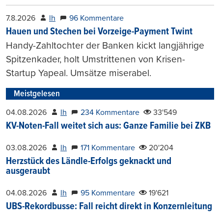
7.8.2026
lh
96 Kommentare
Hauen und Stechen bei Vorzeige-Payment Twint
Handy-Zahltochter der Banken kickt langjährige
Spitzenkader, holt Umstrittenen von Krisen-
Startup Yapeal. Umsätze miserabel.
Meistgelesen
04.08.2026
lh
234 Kommentare
33'549
KV-Noten-Fall weitet sich aus: Ganze Familie bei ZKB
03.08.2026
lh
171 Kommentare
20'204
Herzstück des Ländle-Erfolgs geknackt und
ausgeraubt
04.08.2026
lh
95 Kommentare
19'621
UBS-Rekordbusse: Fall reicht direkt in Konzernleitung