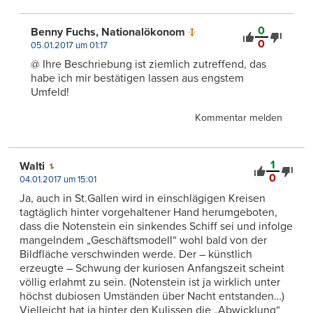
0
Benny Fuchs, Nationalökonom
0
05.01.2017 um 01:17
@ Ihre Beschriebung ist ziemlich zutreffend, das
habe ich mir bestätigen lassen aus engstem
Umfeld!
Kommentar melden
1
Walti
0
04.01.2017 um 15:01
Ja, auch in St.Gallen wird in einschlägigen Kreisen
tagtäglich hinter vorgehaltener Hand herumgeboten,
dass die Notenstein ein sinkendes Schiff sei und infolge
mangelndem „Geschäftsmodell“ wohl bald von der
Bildfläche verschwinden werde. Der – künstlich
erzeugte – Schwung der kuriosen Anfangszeit scheint
völlig erlahmt zu sein. (Notenstein ist ja wirklich unter
höchst dubiosen Umständen über Nacht entstanden…)
Vielleicht hat ja hinter den Kulissen die „Abwicklung“