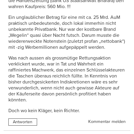
die Handelszeitung (dank US Staatsanwalt Bharara) den
wahren Kaufpreis: 560 Mio. !!!
Ein unglaublicher Betrag für eine mit ca. 25 Mrd. AuM
praktisch unbedeutende, doch lokal immerhin nicht
unbekannte Privatbank. Nur war der kostbare Brand
„Wegelin“ quasi über Nacht futsch. Darum musste die
wiedererweckte Notenstein (zuletzt profan „nettobank“)
mit -zig Werbemillionen aufgepäppelt werden.
Was nach aussen als grossmütige Rettungsaktion
verklickert wurde, war in Tat und Wahrheit ein
raffiniertes Machwerk, das einzelnen Schlüsselakteuren
die Taschen überaus reichlich füllte. In Kenntnis von
bisher durchgesickerten Indiskretionen wäre es sehr
verwunderlich, wenn nicht auch gewisse Akteure auf
der Käuferseite davon persönlich profitiert haben
könnten.
Doch wo kein Kläger, kein Richter.
Kommentar melden
Antworten