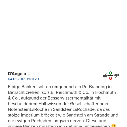
0
D'Angelo
0
04.01.2017 um 11:23
Einige Banken sollten umgehend ein Re-Branding in
Betracht ziehen, so z.B. Reichmuth & Co. in Hochmuth
& Co., aufgrund der Besserwissermentalität mit
bescheidenem Halbwissen der Gesellschafter oder
NotensteinLaRoche in SandsteinLaRochade, da das
stolze Imperium bröckelt wie Sandstein am Strande und
die ewigen Rochaden langsam nerven. Diese und
andere Banken müssten sich definitiv umbenennen