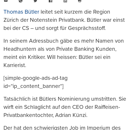
E-
WhatsApp
Twitter
Facebook
LinkedIn
Mail
Seite
drucken
Thomas Bütler
leitet seit kurzem die Region
Zürich der Notenstein Privatbank. Bütler war einst
bei der CS – und sorgt für Gesprächsstoff.
In seinem Adressbuch gäbe es mehr Namen von
Headhuntern als von Private Banking Kunden,
meint ein Kritiker. Will heissen: Bütler sei ein
Karrierist.
[simple-google-ads-ad-tag
id=“ip_content_banner“]
Tatsächlich ist Bütlers Nominierung umstritten. Sie
wirft ein Schlaglicht auf den CEO der Raiffeisen-
Privatbankentochter, Adrian Künzi.
Der hat den schwierigsten Job im Imperium des