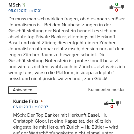
0
MSch
0
05.01.2017 um 17:01
Da muss man sich wirklich fragen, ob dies noch seriöser
Journalismus ist. Bei den Neubesetzungen in der
Geschäftsleitung der Notenstein handelt es sich um
absolute top Private Banker, allerdings mit Herkunft
Basel und nicht Zürich; dies entgeht einem Zürcher
Journalisten offenbar relativ rasch, der sich nur auf dem
engen Zürcher Raum zu bewegen scheint. Die
Geschäftsleitung Notenstein ist professionell besetzt
und wird es richten, wohl auch in Zürich. Jetzt weiss ich
wenigstens, wieso die Platform ‚insideparadeplatz‘
heisst und nicht ‚insideswitzerland‘; zum Glück!
Kommentar melden
Antworten
1
Künzle Fritz
0
06.01.2017 um 07:07
MSch: Der Top Banker mit Herkunft Basel, Hr.
Christoph Gloor, ist eine Kapazität, der kürzlich
eingestellte mit Herkunft Zürich – Hr. Bütler – wird
auf der Wertschöpfungskette nicht einmal unter