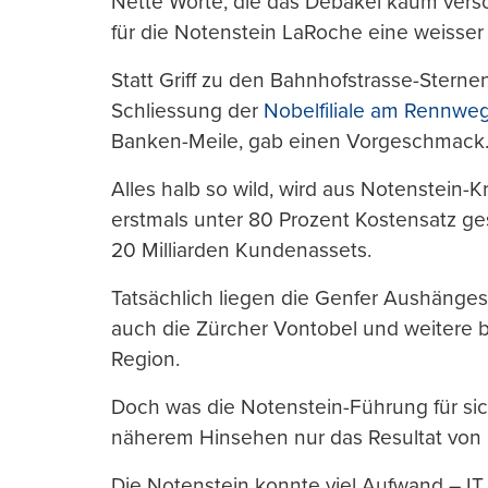
Nette Worte, die das Debakel kaum verschl
für die Notenstein LaRoche eine weisser
Statt Griff zu den Bahnhofstrasse-Stern
Schliessung der
Nobelfiliale am Rennwe
Banken-Meile, gab einen Vorgeschmack
Alles halb so wild, wird aus Notenstein-Kr
erstmals unter 80 Prozent Kostensatz ge
20 Milliarden Kundenassets.
Tatsächlich liegen die Genfer Aushänges
auch die Zürcher Vontobel und weitere
Region.
Doch was die Notenstein-Führung für sich
näherem Hinsehen nur das Resultat von 
Die Notenstein konnte viel Aufwand – IT