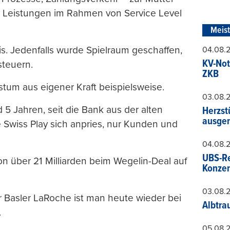
ie Leistungen im Rahmen von Service Level
Meis
nis. Jedenfalls wurde Spielraum geschaffen,
04.08.
KV-Not
steuern.
ZKB
tum aus eigener Kraft beispielsweise.
03.08.
d 5 Jahren, seit die Bank aus der alten
Herzst
ausger
 Swiss Play sich anpries, nur Kunden und
04.08.
UBS-Re
n über 21 Milliarden beim Wegelin-Deal auf
Konzer
03.08.
 Basler LaRoche ist man heute wieder bei
Albtra
.
05.08.