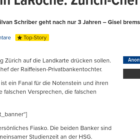
ein LaRoche: Zürich-Che
Silvan Schriber geht nach nur 3 Jahren – Gisel brem
tare
Top-Story
Anon
ng Zürich auf die Landkarte drücken sollen.
Chef der Raiffeisen-Privatbankentochter.
s ist ein Fanal für die Notenstein und ihren
ie falschen Versprechen, die falschen
t_banner“]
 persönliches Fiasko. Die beiden Banker sind
emeinsamer Studienzeit an der HSG.