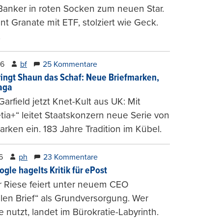
Banker in roten Socken zum neuen Star.
nt Granate mit ETF, stolziert wie Geck.
.
26
bf
25 Kommentare
ringt Shaun das Schaf: Neue Briefmarken,
gaga
arfield jetzt Knet-Kult aus UK: Mit
tia+“ leitet Staatskonzern neue Serie von
arken ein. 183 Jahre Tradition im Kübel.
6
ph
23 Kommentare
ogle hagelts Kritik für ePost
r Riese feiert unter neuem CEO
alen Brief“ als Grundversorgung. Wer
e nutzt, landet im Bürokratie-Labyrinth.