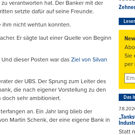
t zu verantworten hat. Der Banker mit der
Zehner
tten setzte dafür auf seine Freunde.
Leser
ie ihm nicht wehtun konnten.
acher. Er sägte laut einer Quelle von Beginn
News
Abo
Sie
. Und dieser Posten war das
Ziel von Silvan
per 
Berater der UBS. Der Sprung zum Leiter des
bank, die nach eigener Vorstellung zu den
Das I
 doch sehr ambitioniert.
7.8.202
erfangen an. Ein Jahr lang blieb der
„Tankst
n Martin Schenk, der eine eigene Bank in
Indust
Statt