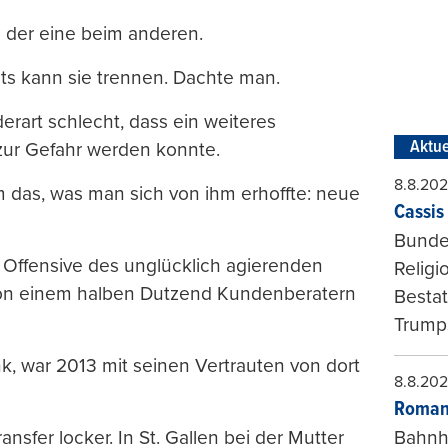
e der eine beim anderen.
chts kann sie trennen. Dachte man.
rart schlecht, dass ein weiteres
Aktue
 zur Gefahr werden konnte.
8.8.20
 das, was man sich von ihm erhoffte: neue
Cassis 
Bundes
 Offensive des unglücklich agierenden
Religi
 von einem halben Dutzend Kundenberatern
Bestat
Trumps
k, war 2013 mit seinen Vertrauten von dort
8.8.20
Roman
sfer locker. In St. Gallen bei der Mutter
Bahnh