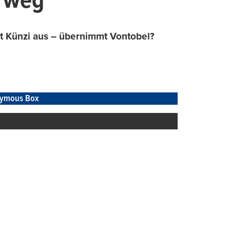
f weg
st Künzi aus – übernimmt Vontobel?
ymous Box