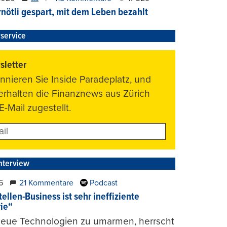
nötli gespart, mit dem Leben bezahlt
service
letter
nnieren Sie Inside Paradeplatz, und
 erhalten die Finanznews aus Zürich
E-Mail zugestellt.
nterview
6
21 Kommentare
Podcast
ellen-Business ist sehr ineffiziente
rie“
 neue Technologien zu umarmen, herrscht