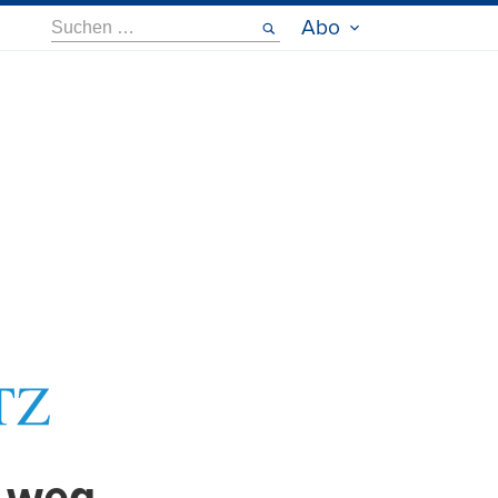
Suche
Abo
nach: