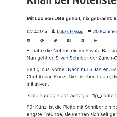
Knall bei Notenst
Mit Lob von UBS geholt, nix gebracht: 
12.10.2016
Lukas Hässig
30 Kommen
E-
WhatsApp
Twitter
Facebook
LinkedIn
Mail
Seite
drucken
Er hätte die Notenstein im Private Banki
Nun geht er:
Silvan Schriber
, der Zürich-
Fertig, aus, vorbei.
Nach nur 3 Jahren
. E
Chef Adrian Künzi. Die falschen Leute, d
Initiativen.
[simple-google-ads-ad-tag id=“ip_conten
Für Künzi ist die Pleite mit Schriber ein
engste Freunde, sie kennen sich seit g