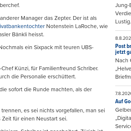
berchef.
Jung-
Verdie
 anderer Manager das Zepter. Der ist als
Lustig
rivatbankentochter
Notenstein LaRoche, wie
ler Bänkli heisst.
8.8.20
Post b
 Nochmals ein Sixpack mit teuren UBS-
jetzt 
Nach G
Chef Künzi, für Familienfreund Schriber.
„Helve
rch die Personalie erschüttert.
Briefm
ie sofort die Runde machten, als der
7.8.202
Auf Go
Gelbe
trennen, es sei nichts vorgefallen, man sei
„Digit
eit für einen Neustart sei.
Servic