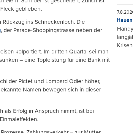
eiern. Schriber ist gescheitert, Zürich ist
 Fleck geblieben.
7.8.202
Hauen 
en Rückzug ins Schneckenloch. Die
Handy-
g
, der Parade-Shoppingstrasse neben der
langjä
.
Krisen
eisen kolportiert. Im dritten Quartal sei man
sunken – eine Topleistung für eine Bank mit
childer Pictet und Lombard Odier höher,
 bekannte Namen bewegen sich in dieser
 als Erfolg in Anspruch nimmt, ist bei
Einmaleffekten.
, Prozesse, Zahlungsverkehr – zur Mutter