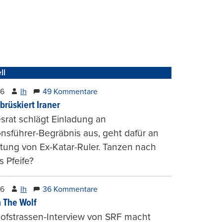
ll
26
lh
49 Kommentare
brüskiert Iraner
rat schlägt Einladung an
onsführer-Begräbnis aus, geht dafür an
tung von Ex-Katar-Ruler. Tanzen nach
 Pfeife?
26
lh
36 Kommentare
 The Wolf
ofstrassen-Interview von SRF macht