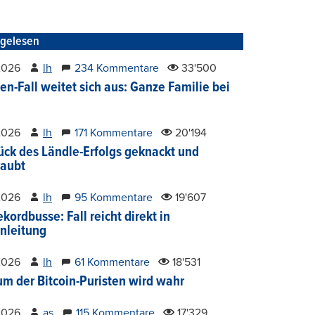
tgelesen
2026
lh
234 Kommentare
33'500
en-Fall weitet sich aus: Ganze Familie bei
2026
lh
171 Kommentare
20'194
ück des Ländle-Erfolgs geknackt und
aubt
2026
lh
95 Kommentare
19'607
kordbusse: Fall reicht direkt in
nleitung
2026
lh
61 Kommentare
18'531
um der Bitcoin-Puristen wird wahr
2026
as
115 Kommentare
17'329