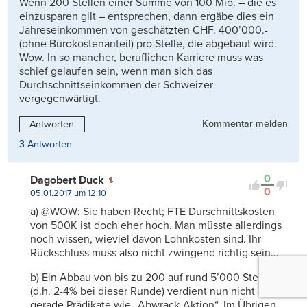
Wenn 200 Stellen einer Summe von 100 Mio. – die es
einzusparen gilt – entsprechen, dann ergäbe dies ein
Jahreseinkommen von geschätzten CHF. 400’000.-
(ohne Bürokostenanteil) pro Stelle, die abgebaut wird.
Wow. In so mancher, beruflichen Karriere muss was
schief gelaufen sein, wenn man sich das
Durchschnittseinkommen der Schweizer
vergegenwärtigt.
Kommentar melden
Antworten
3 Antworten
0
Dagobert Duck
0
05.01.2017 um 12:10
a) @WOW: Sie haben Recht; FTE Durschnittskosten
von 500K ist doch eher hoch. Man müsste allerdings
noch wissen, wieviel davon Lohnkosten sind. Ihr
Rückschluss muss also nicht zwingend richtig sein…
b) Ein Abbau von bis zu 200 auf rund 5’000 Stellen
(d.h. 2-4% bei dieser Runde) verdient nun nicht
gerade Prädikate wie „Abwrack-Aktion“. Im Übrigen