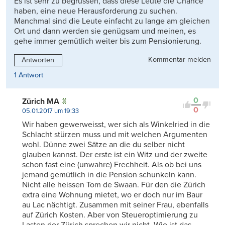
Es ist sehr zu begrüssen, dass diese Leute die Chance
haben, eine neue Herausforderung zu suchen.
Manchmal sind die Leute einfacht zu lange am gleichen
Ort und dann werden sie genügsam und meinen, es
gehe immer gemütlich weiter bis zum Pensionierung.
Kommentar melden
Antworten
1 Antwort
0
Zürich MA
0
05.01.2017 um 19:33
Wir haben gewerweisst, wer sich als Winkelried in die
Schlacht stürzen muss und mit welchen Argumenten
wohl. Dünne zwei Sätze an die du selber nicht
glauben kannst. Der erste ist ein Witz und der zweite
schon fast eine (unwahre) Frechheit. Als ob bei uns
jemand gemütlich in die Pension schunkeln kann.
Nicht alle heissen Tom de Swaan. Für den die Zürich
extra eine Wohnung mietet, wo er doch nur im Baur
au Lac nächtigt. Zusammen mit seiner Frau, ebenfalls
auf Zürich Kosten. Aber von Steueroptimierung zu
Lasten der Zürich sprechen wir nicht. Wie ist das