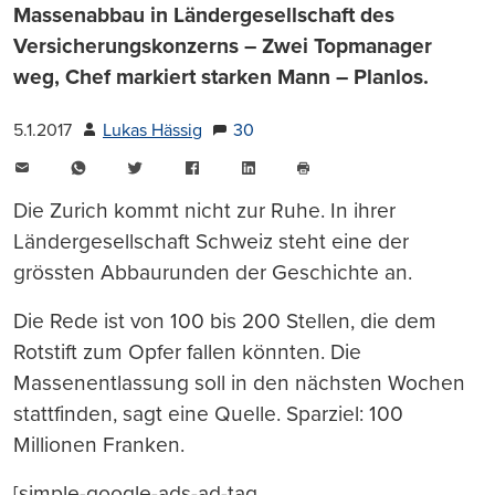
Massenabbau in Ländergesellschaft des
Versicherungskonzerns – Zwei Topmanager
weg, Chef markiert starken Mann – Planlos.
5.1.2017
Lukas Hässig
30
E-
WhatsApp
Twitter
Facebook
LinkedIn
Mail
Seite
drucken
Die Zurich kommt nicht zur Ruhe. In ihrer
Ländergesellschaft Schweiz steht eine der
grössten Abbaurunden der Geschichte an.
Die Rede ist von 100 bis 200 Stellen, die dem
Rotstift zum Opfer fallen könnten. Die
Massenentlassung soll in den nächsten Wochen
stattfinden, sagt eine Quelle. Sparziel: 100
Millionen Franken.
[simple-google-ads-ad-tag