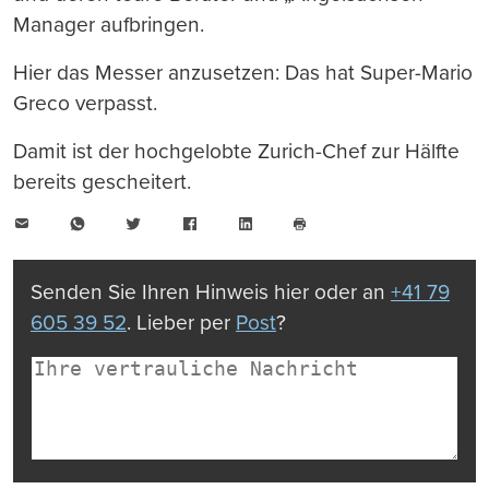
Manager aufbringen.
Hier das Messer anzusetzen: Das hat Super-Mario
Greco verpasst.
Damit ist der hochgelobte Zurich-Chef zur Hälfte
bereits gescheitert.
E-
WhatsApp
Twitter
Facebook
LinkedIn
Mail
Seite
drucken
Senden Sie Ihren Hinweis hier oder an
+41 79
605 39 52
. Lieber per
Post
?