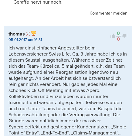
Geraffe nervt nur noch.
Kommentar melden
0
thomas
0
05.01.2017 um 16:31
Ich war einst einfacher Angestellter beim
Lebensversicherer Swiss Life. Ca. 3 Jahre habe ich es in
diesem Saustall ausgehalten. Während dieser Zeit hat
sich das Team-Kürzel ca. 5 mal geändert, d.h. das Team
wurde aufgrund einer Reorganisation irgendwo neu
aufgehängt. An der Arbeit hat sich selbstverständlich
rein gar nichts verändert. Nur gab es jedes Mal eine
schönes Kick-Off Meeting mit etwas Apero.
Kollektivleben und Einzelleben wurden munter
fusioniert und wieder aufgespalten. Teilweise wurden
auch nur Unter-Teams fusioniert, wie zum Beispiel die
Schadensabteilung oder die Vertragsverwaltung. Die
Gründe waren natürlich immer der massiver
Synergieeffekt und gestiegener Kundennutzen. „Single
Point of Entry“, „End-To-End“, „Claims-Management“…