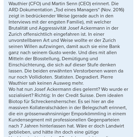
Wauthier (CFO) und Martin Senn (CEO) erinnert. Die
ARD Dokumentation „Tod eines Managers“ (Nov. 2016)
zeigt in bedrückender Weise (gerade auch in den
Interviews mit der engsten Familie), mit welcher
Brutalität und Aggressivität Josef Ackermann in der
Zurich offensichtlich eingefahren ist. In einer
unvorstellbaren Art und Weise wollte er der Zurich
seinen Willen aufzwingen, damit auch sie eine Bank
ganz nach seinem Gusto werde. Und dies mit allen
Mitteln der Blosstellung, Demütigung und
Einschüchterung, die sich auf dieser Stufe denken
lassen. Die beiden erwähnten Verstorbenen waren da
nur noch Vollidioten. Statisten. Degradiert. Pierre
Wauthier sah keinen Ausweg mehr.
Wo hat nun Josef Ackermann dies gelernt? Wo wurde er
sozialisiert? Richtig: In der Credit Suisse. Dem idealen
Biotop für Schreckensherrscher. Es sei hier an die
massiven Kollateralschäden in der Belegschaft erinnert,
die ein grössenwahnsinniger Emporkömmling in einem
Kundensegment mit professionellen Gegenparteien
nach 7 Jahren hinterlassen hat. Wäre er doch Landwirt
geblieben, und hätte ihn doch eine gütige