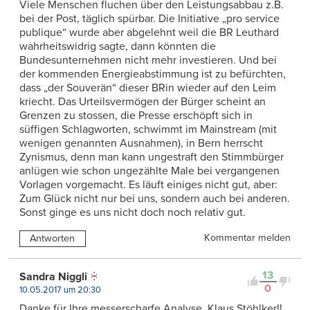
Viele Menschen fluchen über den Leistungsabbau z.B.
bei der Post, täglich spürbar. Die Initiative „pro service
publique“ wurde aber abgelehnt weil die BR Leuthard
wahrheitswidrig sagte, dann könnten die
Bundesunternehmen nicht mehr investieren. Und bei
der kommenden Energieabstimmung ist zu befürchten,
dass „der Souverän“ dieser BRin wieder auf den Leim
kriecht. Das Urteilsvermögen der Bürger scheint an
Grenzen zu stossen, die Presse erschöpft sich in
süffigen Schlagworten, schwimmt im Mainstream (mit
wenigen genannten Ausnahmen), in Bern herrscht
Zynismus, denn man kann ungestraft den Stimmbürger
anlügen wie schon ungezählte Male bei vergangenen
Vorlagen vorgemacht. Es läuft einiges nicht gut, aber:
Zum Glück nicht nur bei uns, sondern auch bei anderen.
Sonst ginge es uns nicht doch noch relativ gut.
Kommentar melden
Antworten
13
Sandra Niggli
0
10.05.2017 um 20:30
Danke für Ihre messerscharfe Analyse, Klaus Stöhlker!!