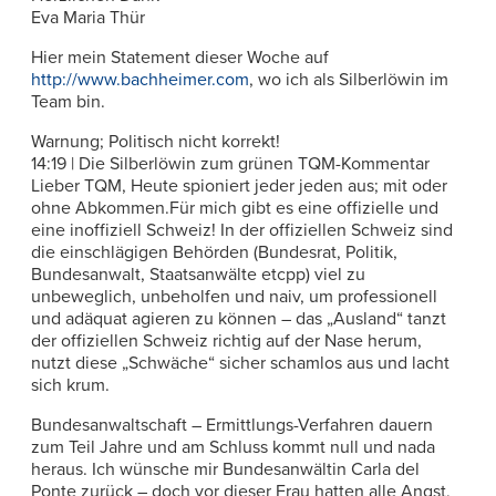
Eva Maria Thür
Hier mein Statement dieser Woche auf
http://www.bachheimer.com
, wo ich als Silberlöwin im
Team bin.
Warnung; Politisch nicht korrekt!
14:19 | Die Silberlöwin zum grünen TQM-Kommentar
Lieber TQM, Heute spioniert jeder jeden aus; mit oder
ohne Abkommen.Für mich gibt es eine offizielle und
eine inoffiziell Schweiz! In der offiziellen Schweiz sind
die einschlägigen Behörden (Bundesrat, Politik,
Bundesanwalt, Staatsanwälte etcpp) viel zu
unbeweglich, unbeholfen und naiv, um professionell
und adäquat agieren zu können – das „Ausland“ tanzt
der offiziellen Schweiz richtig auf der Nase herum,
nutzt diese „Schwäche“ sicher schamlos aus und lacht
sich krum.
Bundesanwaltschaft – Ermittlungs-Verfahren dauern
zum Teil Jahre und am Schluss kommt null und nada
heraus. Ich wünsche mir Bundesanwältin Carla del
Ponte zurück – doch vor dieser Frau hatten alle Angst,