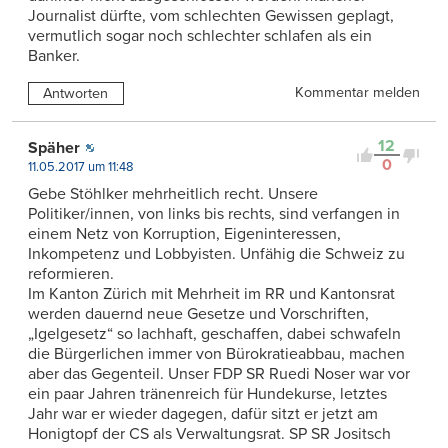
Journalist dürfte, vom schlechten Gewissen geplagt,
vermutlich sogar noch schlechter schlafen als ein
Banker.
Kommentar melden
Antworten
12
Späher
0
11.05.2017 um 11:48
Gebe Stöhlker mehrheitlich recht. Unsere
Politiker/innen, von links bis rechts, sind verfangen in
einem Netz von Korruption, Eigeninteressen,
Inkompetenz und Lobbyisten. Unfähig die Schweiz zu
reformieren.
Im Kanton Zürich mit Mehrheit im RR und Kantonsrat
werden dauernd neue Gesetze und Vorschriften,
„Igelgesetz“ so lachhaft, geschaffen, dabei schwafeln
die Bürgerlichen immer von Bürokratieabbau, machen
aber das Gegenteil. Unser FDP SR Ruedi Noser war vor
ein paar Jahren tränenreich für Hundekurse, letztes
Jahr war er wieder dagegen, dafür sitzt er jetzt am
Honigtopf der CS als Verwaltungsrat. SP SR Jositsch