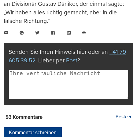
an Divisionär Gustav Däniker, der einmal sagte:
„Wir haben alles richtig gemacht, aber in die
falsche Richtung.“
E-
WhatsApp
Twitter
Facebook
LinkedIn
Mail
Seite
drucken
Senden Sie Ihren Hinweis hier oder an
+41 79
605 39 52
. Lieber per
Post
?
53 Kommentare
Beste ▾
Beste
Neueste
Kommentar schreiben
Viele Antworten