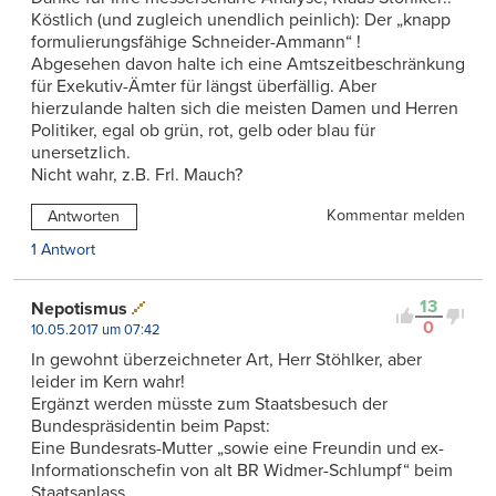
Köstlich (und zugleich unendlich peinlich): Der „knapp
formulierungsfähige Schneider-Ammann“ !
Abgesehen davon halte ich eine Amtszeitbeschränkung
für Exekutiv-Ämter für längst überfällig. Aber
hierzulande halten sich die meisten Damen und Herren
Politiker, egal ob grün, rot, gelb oder blau für
unersetzlich.
Nicht wahr, z.B. Frl. Mauch?
Kommentar melden
Antworten
1 Antwort
13
Nepotismus
0
10.05.2017 um 07:42
In gewohnt überzeichneter Art, Herr Stöhlker, aber
leider im Kern wahr!
Ergänzt werden müsste zum Staatsbesuch der
Bundespräsidentin beim Papst:
Eine Bundesrats-Mutter „sowie eine Freundin und ex-
Informationschefin von alt BR Widmer-Schlumpf“ beim
Staatsanlass, …