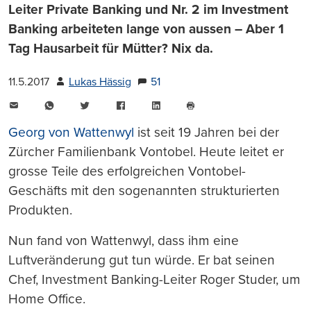
Leiter Private Banking und Nr. 2 im Investment
Banking arbeiteten lange von aussen – Aber 1
Tag Hausarbeit für Mütter? Nix da.
11.5.2017
Lukas Hässig
51
E-
WhatsApp
Twitter
Facebook
LinkedIn
Mail
Seite
drucken
Georg von Wattenwyl
ist seit 19 Jahren bei der
Zürcher Familienbank Vontobel. Heute leitet er
grosse Teile des erfolgreichen Vontobel-
Geschäfts mit den sogenannten strukturierten
Produkten.
Nun fand von Wattenwyl, dass ihm eine
Luftveränderung gut tun würde. Er bat seinen
Chef, Investment Banking-Leiter Roger Studer, um
Home Office.