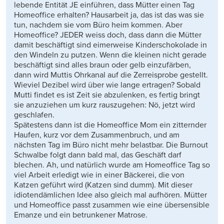
lebende Entität JE einführen, dass Mütter einen Tag
Homeoffice erhalten? Hausarbeit ja, das ist das was sie
tun, nachdem sie vom Büro heim kommen. Aber
Homeoffice? JEDER weiss doch, dass dann die Mütter
damit beschäftigt sind eimerweise Kinderschokolade in
den Windeln zu putzen. Wenn die kleinen nicht gerade
beschäftigt sind alles braun oder gelb einzufärben,
dann wird Muttis Ohrkanal auf die Zerreisprobe gestellt.
Wieviel Dezibel wird über wie lange ertragen? Sobald
Mutti findet es ist Zeit sie abzulenken, es fertig bringt
sie anzuziehen um kurz rauszugehen: Nö, jetzt wird
geschlafen.
Spätestens dann ist die Homeoffice Mom ein zitternder
Haufen, kurz vor dem Zusammenbruch, und am
nächsten Tag im Büro nicht mehr belastbar. Die Burnout
Schwalbe folgt dann bald mal, das Geschäft darf
blechen. Ah, und natürlich wurde am Homeoffice Tag so
viel Arbeit erledigt wie in einer Bäckerei, die von
Katzen geführt wird (Katzen sind dumm). Mit dieser
idiotendämlichen Idee also gleich mal aufhören. Mütter
und Homeoffice passt zusammen wie eine übersensible
Emanze und ein betrunkener Matrose.