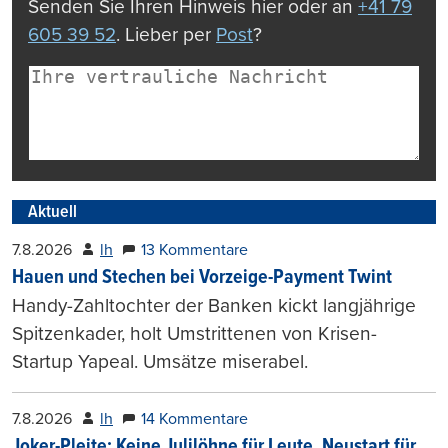
Senden Sie Ihren Hinweis hier oder an
+41 79
605 39 52
. Lieber per
Post
?
Aktuell
7.8.2026
lh
13 Kommentare
Hauen und Stechen bei Vorzeige-Payment Twint
Handy-Zahltochter der Banken kickt langjährige
Spitzenkader, holt Umstrittenen von Krisen-
Startup Yapeal. Umsätze miserabel.
7.8.2026
lh
14 Kommentare
Joker-Pleite: Keine Julilöhne für Leute, Neustart für