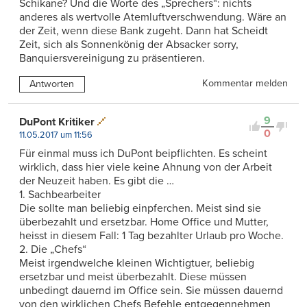
Schikane? Und die Worte des „Sprechers“: nichts
anderes als wertvolle Atemluftverschwendung. Wäre an
der Zeit, wenn diese Bank zugeht. Dann hat Scheidt
Zeit, sich als Sonnenkönig der Absacker sorry,
Banquiersvereinigung zu präsentieren.
Kommentar melden
Antworten
9
DuPont Kritiker
0
11.05.2017 um 11:56
Für einmal muss ich DuPont beipflichten. Es scheint
wirklich, dass hier viele keine Ahnung von der Arbeit
der Neuzeit haben. Es gibt die …
1. Sachbearbeiter
Die sollte man beliebig einpferchen. Meist sind sie
überbezahlt und ersetzbar. Home Office und Mutter,
heisst in diesem Fall: 1 Tag bezahlter Urlaub pro Woche.
2. Die „Chefs“
Meist irgendwelche kleinen Wichtigtuer, beliebig
ersetzbar und meist überbezahlt. Diese müssen
unbedingt dauernd im Office sein. Sie müssen dauernd
von den wirklichen Chefs Befehle entgegennehmen