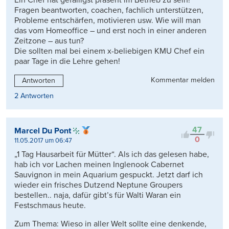
Ein Chef hat gefälligst präsent im Betrieb zu sein!
Fragen beantworten, coachen, fachlich unterstützen,
Probleme entschärfen, motivieren usw. Wie will man
das vom Homeoffice – und erst noch in einer anderen
Zeitzone – aus tun?
Die sollten mal bei einem x-beliebigen KMU Chef ein
paar Tage in die Lehre gehen!
Kommentar melden
Antworten
2 Antworten
47
Marcel Du Pont
0
11.05.2017 um 06:47
„1 Tag Hausarbeit für Mütter“. Als ich das gelesen habe,
hab ich vor Lachen meinen Inglenook Cabernet
Sauvignon in mein Aquarium gespuckt. Jetzt darf ich
wieder ein frisches Dutzend Neptune Groupers
bestellen.. naja, dafür gibt’s für Walti Waran ein
Festschmaus heute.
Zum Thema: Wieso in aller Welt sollte eine denkende,