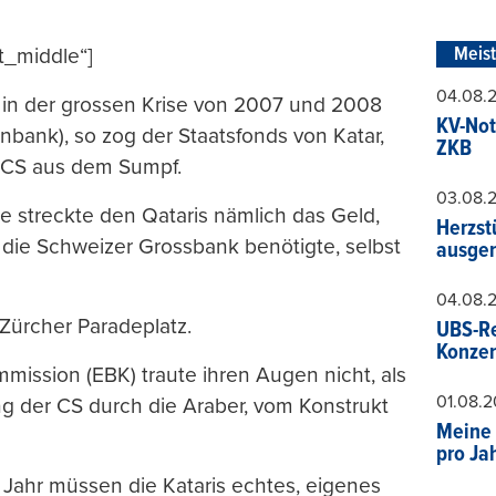
Meis
t_middle“]
04.08.
 in der grossen Krise von 2007 und 2008
KV-Not
nbank), so zog der Staatsfonds von Katar,
ZKB
e CS aus dem Sumpf.
03.08.
Sie streckte den Qataris nämlich das Geld,
Herzst
in die Schweizer Grossbank benötigte, selbst
ausger
04.08.
ürcher Paradeplatz.
UBS-Re
Konzer
ission (EBK) traute ihren Augen nicht, als
01.08.
ng der CS durch die Araber, vom Konstrukt
Meine 
pro Ja
 Jahr müssen die Kataris echtes, eigenes