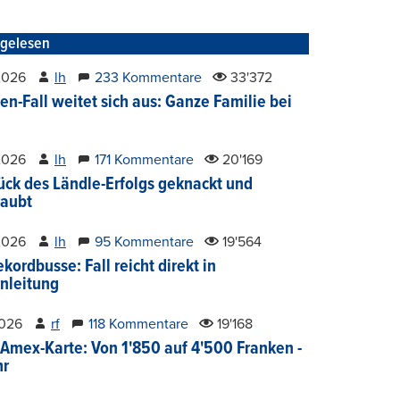
tgelesen
2026
lh
233 Kommentare
33'372
en-Fall weitet sich aus: Ganze Familie bei
2026
lh
171 Kommentare
20'169
ück des Ländle-Erfolgs geknackt und
aubt
2026
lh
95 Kommentare
19'564
kordbusse: Fall reicht direkt in
nleitung
2026
rf
118 Kommentare
19'168
Amex-Karte: Von 1'850 auf 4'500 Franken -
hr