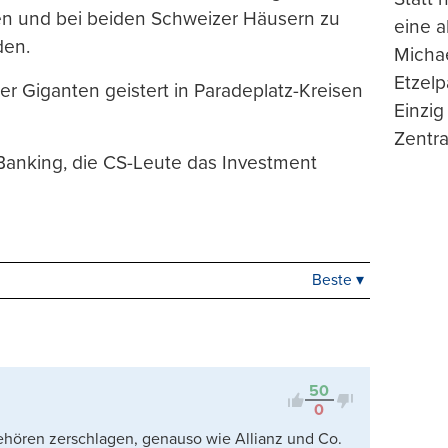
n und bei beiden Schweizer Häusern zu
eine 
den.
Michae
Etzelp
r Giganten geistert in Paradeplatz-Kreisen
Einzig
Zentra
anking, die CS-Leute das Investment
Beste ▾
Beste
Neueste
Viele Antworten
Kontrovers
50
0
ehören zerschlagen, genauso wie Allianz und Co.