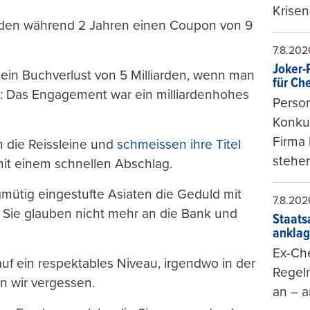
Krisen
liarden während 2 Jahren einen Coupon von 9
7.8.202
Joker-P
t ein Buchverlust von 5 Milliarden, wenn man
für Ch
t: Das Engagement war ein milliardenhohes
Person
Konkur
Firma 
n die Reissleine und
schmeissen ihre Titel
stehen
mit einem schnellen Abschlag.
ngmütig eingestufte Asiaten die Geduld mit
7.8.202
 Sie glauben nicht mehr an die Bank und
Staats
ankla
Ex-Che
uf ein respektables Niveau, irgendwo in der
Regeln
 wir vergessen.
an – a