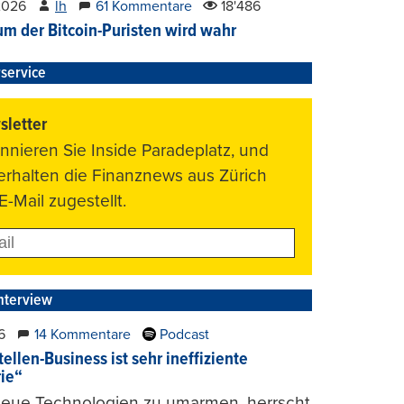
2026
lh
61 Kommentare
18'486
um der Bitcoin-Puristen wird wahr
service
letter
nnieren Sie Inside Paradeplatz, und
 erhalten die Finanznews aus Zürich
E-Mail zugestellt.
nterview
6
14 Kommentare
Podcast
ellen-Business ist sehr ineffiziente
rie“
 neue Technologien zu umarmen, herrscht