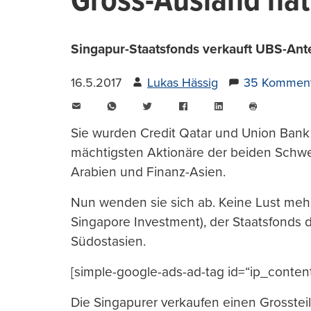
Gross-Ausland ha
Singapur-Staatsfonds verkauft UBS-Antei
16.5.2017
Lukas Hässig
35 Komment
E-
WhatsApp
Twitter
Facebook
LinkedIn
Mail
Seite
drucken
Sie wurden Credit Qatar und Union Bank
mächtigsten Aktionäre der beiden Schw
Arabien und Finanz-Asien.
Nun wenden sie sich ab. Keine Lust meh
Singapore Investment), der Staatsfonds d
Südostasien.
[simple-google-ads-ad-tag id=“ip_conten
Die Singapurer verkaufen einen Grossteil