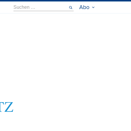
Suche
Abo
nach: