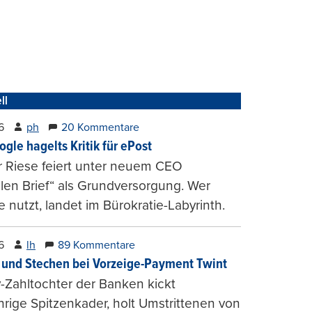
ll
6
ph
20 Kommentare
ogle hagelts Kritik für ePost
r Riese feiert unter neuem CEO
alen Brief“ als Grundversorgung. Wer
e nutzt, landet im Bürokratie-Labyrinth.
6
lh
89 Kommentare
und Stechen bei Vorzeige-Payment Twint
Zahltochter der Banken kickt
hrige Spitzenkader, holt Umstrittenen von