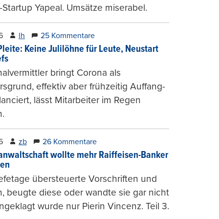
-Startup Yapeal. Umsätze miserabel.
6
lh
25 Kommentare
leite: Keine Julilöhne für Leute, Neustart
efs
alvermittler bringt Corona als
sgrund, effektiv aber frühzeitig Auffang-
lanciert, lässt Mitarbeiter im Regen
.
6
zb
26 Kommentare
anwaltschaft wollte mehr Raiffeisen-Banker
gen
fetage übersteuerte Vorschriften und
, beugte diese oder wandte sie gar nicht
ngeklagt wurde nur Pierin Vincenz. Teil 3.