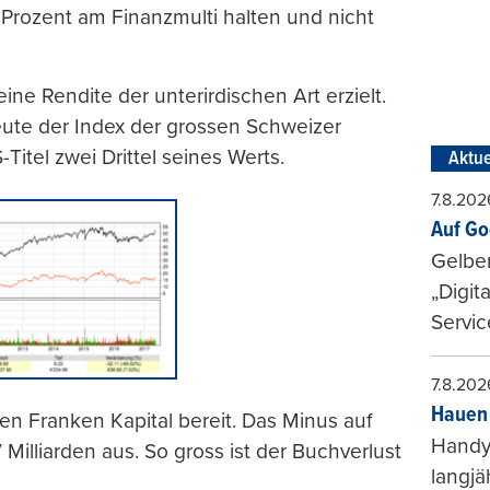
Prozent am Finanzmulti halten und nicht
e Rendite der unterirdischen Art erzielt.
ute der Index der grossen Schweizer
Titel zwei Drittel seines Werts.
Aktue
7.8.202
Auf Go
Gelbe
„Digit
Servic
7.8.202
Hauen 
den Franken Kapital bereit. Das Minus auf
Handy-
 Milliarden aus. So gross ist der Buchverlust
langjä