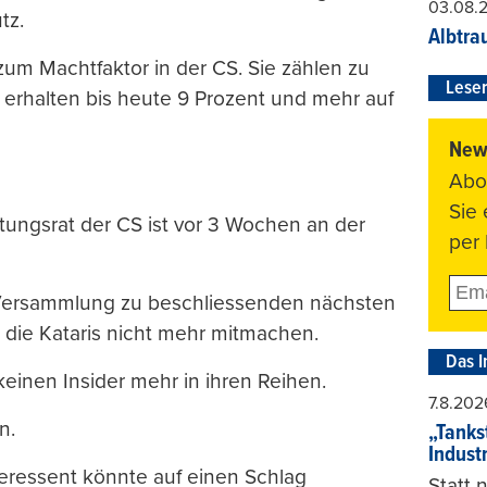
03.08.
tz.
Albtra
 zum Machtfaktor in der CS. Sie zählen zu
Leser
erhalten bis heute 9 Prozent und mehr auf
News
Abo
Sie
tungsrat der CS ist vor 3 Wochen an der
per 
 Versammlung zu beschliessenden nächsten
 die Kataris nicht mehr mitmachen.
Das I
keinen Insider mehr in ihren Reihen.
7.8.202
n.
„Tankst
Indust
teressent könnte auf einen Schlag
Statt