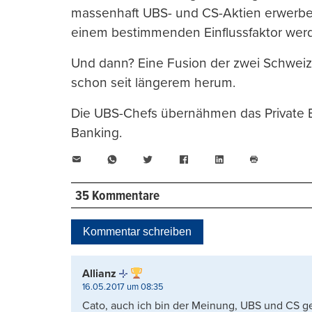
massenhaft UBS- und CS-Aktien erwerbe
einem bestimmenden Einflussfaktor wer
Und dann? Eine Fusion der zwei Schweize
schon seit längerem herum.
Die UBS-Chefs übernähmen das Private B
Banking.
E-
WhatsApp
Twitter
Facebook
LinkedIn
Mail
Seite
drucken
35 Kommentare
Kommentar schreiben
Allianz
16.05.2017 um 08:35
Cato, auch ich bin der Meinung, UBS und CS g