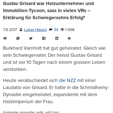
Gustav Grisard war Holzunternehmer und
Immobilien-Tycoon, sass in vielen VRs –
Erklärung für Schwiegersohns Erfolg?
7.8.2017
Lukas Hässig
34
1.998
E-
WhatsApp
Twitter
Facebook
LinkedIn
Mail
Seite
drucken
Burkhard Varnholt hat gut geheiratet. Gleich wie
sein Schwiegervater. Der heisst Gustav Grisard
und ist vor 10 Tagen nach einem grossen Leben
verstorben.
Heute verabschiedet sich
die NZZ
mit einer
Laudatio von Grisard. Er hatte in die Schmidheiny-
Dynastie eingeheiratet, expandierte mit dem
Holzimiperium der Frau.
[simple-google-ads-ad-tag