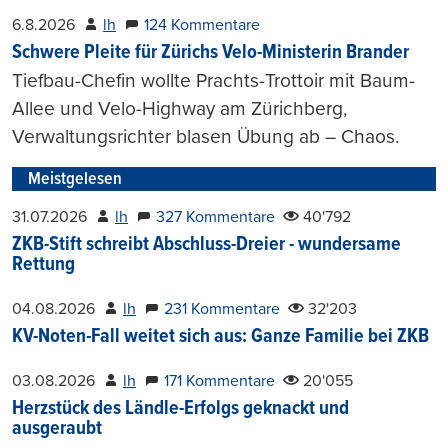
6.8.2026
lh
124 Kommentare
Schwere Pleite für Zürichs Velo-Ministerin Brander
Tiefbau-Chefin wollte Prachts-Trottoir mit Baum-
Allee und Velo-Highway am Zürichberg,
Verwaltungsrichter blasen Übung ab – Chaos.
Meistgelesen
31.07.2026
lh
327 Kommentare
40'792
ZKB-Stift schreibt Abschluss-Dreier - wundersame
Rettung
04.08.2026
lh
231 Kommentare
32'203
KV-Noten-Fall weitet sich aus: Ganze Familie bei ZKB
03.08.2026
lh
171 Kommentare
20'055
Herzstück des Ländle-Erfolgs geknackt und
ausgeraubt