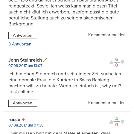
oec. HSG und da hat er schon ein paar Stündli Arbeit
reingesteckt. Soviel ich weiss kann man diesen Titel
auch nicht käuflich erwerben. Insofern passt die gute
berufliche Stellung auch zu seinem akademischen
Background.
Kommentar melden
Antworten
3 Antworten
6
John Steinreich
0
07.08.2017 um 13:07
Ich bin eben Steinreich und seit einiger Zeit suche ich
eine normale Frau, die Karriere in Swiss Banking
machen will, zu heirate. Wenn so einfach ist, why not?
Just call me…
Kommentar melden
Antworten
4
rocco
0
07.08.2017 um 07:38
…wir müssen halt mit dem Material arbeiten, dass