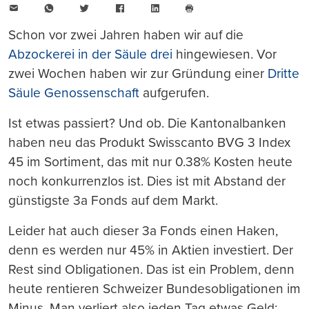
E-
WhatsApp
Twitter
Facebook
LinkedIn
Mail
Seite
drucken
Schon vor zwei Jahren haben wir auf die
Abzockerei in der Säule drei
hingewiesen. Vor
zwei Wochen haben wir zur Gründung einer
Dritte
Säule Genossenschaft
aufgerufen.
Ist etwas passiert? Und ob. Die Kantonalbanken
haben neu das Produkt Swisscanto BVG 3 Index
45 im Sortiment, das mit nur 0.38% Kosten heute
noch konkurrenzlos ist. Dies ist mit Abstand der
günstigste 3a Fonds auf dem Markt.
Leider hat auch dieser 3a Fonds einen Haken,
denn es werden nur 45% in Aktien investiert. Der
Rest sind Obligationen. Das ist ein Problem, denn
heute rentieren Schweizer Bundesobligationen im
Minus. Man verliert also jeden Tag etwas Geld;