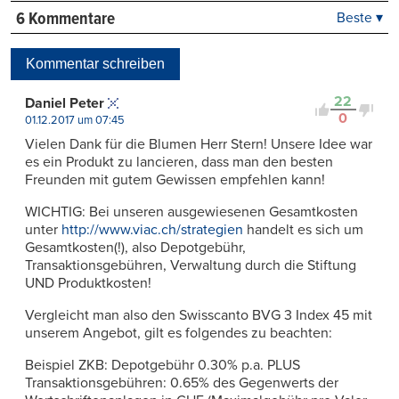
6 Kommentare
Beste ▾
Beste
Neueste
Kommentar schreiben
Viele Antworten
Kontrovers
22
Daniel Peter
0
01.12.2017 um 07:45
Vielen Dank für die Blumen Herr Stern! Unsere Idee war
es ein Produkt zu lancieren, dass man den besten
Freunden mit gutem Gewissen empfehlen kann!
WICHTIG: Bei unseren ausgewiesenen Gesamtkosten
unter
http://www.viac.ch/strategien
handelt es sich um
Gesamtkosten(!), also Depotgebühr,
Transaktionsgebühren, Verwaltung durch die Stiftung
UND Produktkosten!
Vergleicht man also den Swisscanto BVG 3 Index 45 mit
unserem Angebot, gilt es folgendes zu beachten:
Beispiel ZKB: Depotgebühr 0.30% p.a. PLUS
Transaktionsgebühren: 0.65% des Gegenwerts der