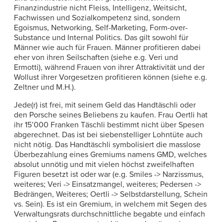
Finanzindustrie nicht Fleiss, Intelligenz, Weitsicht,
Fachwissen und Sozialkompetenz sind, sondern
Egoismus, Networking, Self-Marketing, Form-over-
Substance und Internal Politics. Das gilt sowohl für
Männer wie auch für Frauen. Männer profitieren dabei
eher von ihren Seilschaften (siehe e.g. Veri und
Ermotti), während Frauen von ihrer Attraktivität und der
Wollust ihrer Vorgesetzen profitieren können (siehe e.g.
Zeltner und M.H.).
Jede(r) ist frei, mit seinem Geld das Handtäschli oder
den Porsche seines Beliebens zu kaufen. Frau Oertli hat
ihr 15’000 Franken Täschli bestimmt nicht über Spesen
abgerechnet. Das ist bei siebenstelliger Lohntüte auch
nicht nötig. Das Handtäschli symbolisiert die masslose
Überbezahlung eines Gremiums namens GMD, welches
absolut unnötig und mit vielen höchst zweifelhaften
Figuren besetzt ist oder war (e.g. Smiles -> Narzissmus,
weiteres; Veri -> Einsatzmangel, weiteres; Pedersen ->
Bedrängen, Weiteres; Oertli -> Selbstdarstellung, Schein
vs. Sein). Es ist ein Gremium, in welchem mit Segen des
Verwaltungsrats durchschnittliche begabte und einfach