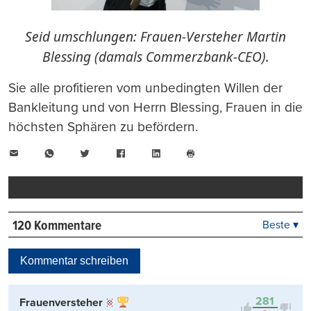
Seid umschlungen: Frauen-Versteher Martin
Blessing (damals Commerzbank-CEO).
Sie alle profitieren vom unbedingten Willen der
Bankleitung und von Herrn Blessing, Frauen in die
höchsten Sphären zu befördern.
E-
WhatsApp
Twitter
Facebook
LinkedIn
Mail
Seite
drucken
120 Kommentare
Beste ▾
Beste
Neueste
Kommentar schreiben
Viele Antworten
Kontrovers
281
Frauenversteher