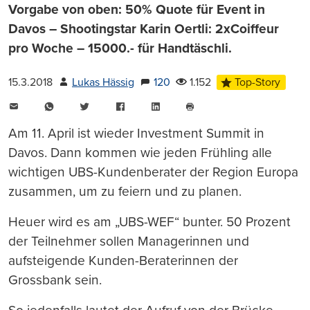
Vorgabe von oben: 50% Quote für Event in
Davos – Shootingstar Karin Oertli: 2xCoiffeur
pro Woche – 15000.- für Handtäschli.
15.3.2018
Lukas Hässig
120
1.152
Top-Story
E-
WhatsApp
Twitter
Facebook
LinkedIn
Mail
Seite
drucken
Am 11. April ist wieder Investment Summit in
Davos. Dann kommen wie jeden Frühling alle
wichtigen UBS-Kundenberater der Region Europa
zusammen, um zu feiern und zu planen.
Heuer wird es am „UBS-WEF“ bunter. 50 Prozent
der Teilnehmer sollen Managerinnen und
aufsteigende Kunden-Beraterinnen der
Grossbank sein.