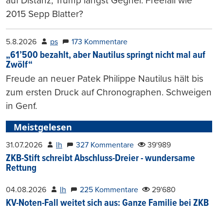
auf Distanz, Trump längst Gegner. Freefall wie
2015 Sepp Blatter?
5.8.2026
ps
173 Kommentare
„61’500 bezahlt, aber Nautilus springt nicht mal auf
Zwölf“
Freude an neuer Patek Philippe Nautilus hält bis
zum ersten Druck auf Chronographen. Schweigen
in Genf.
Meistgelesen
31.07.2026
lh
327 Kommentare
39'989
ZKB-Stift schreibt Abschluss-Dreier - wundersame
Rettung
04.08.2026
lh
225 Kommentare
29'680
KV-Noten-Fall weitet sich aus: Ganze Familie bei ZKB