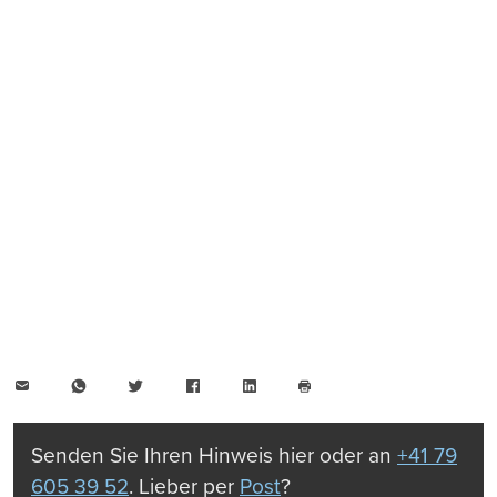
E-
WhatsApp
Twitter
Facebook
LinkedIn
Mail
Seite
drucken
Senden Sie Ihren Hinweis hier oder an
+41 79
605 39 52
. Lieber per
Post
?