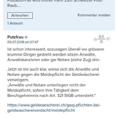
Postauto-Fall wird immer mehr zum Schweizer Post-
Raub….
Kommentar melden
Antworten
1 Antwort
64
Putzfrau
0
06.07.2018 um 07:47
Ist schon interessant, sozusagen überall wo grössere
krumme Dinger gedreht werden sitzen Anwälte,
Anwaltskanzleien oder gar Notare (siehe Zug) drin.
Jetzt ist mir auch klar, wieso sich die Anwälte und
Notare gegen die Meldepflicht der Geldwäscherei
verweigern.
„Anwälte und Notare unterliegen nicht der
Meldepflicht, sofern ihre Tätigkeit dem
Berufsgeheimnis nach Art. 321 StGB untersteht.“
https://www.geldwaescherei.ch/gwg-pflichten-bei-
geldwaschereiverdacht/meldepflicht