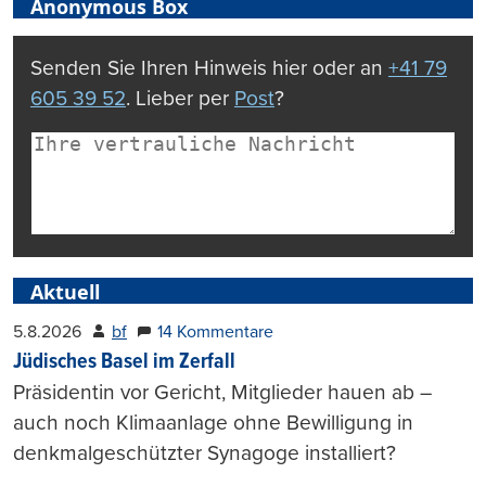
Anonymous Box
Senden Sie Ihren Hinweis hier oder an
+41 79
605 39 52
. Lieber per
Post
?
Aktuell
5.8.2026
bf
14 Kommentare
Jüdisches Basel im Zerfall
Präsidentin vor Gericht, Mitglieder hauen ab –
auch noch Klimaanlage ohne Bewilligung in
denkmalgeschützter Synagoge installiert?