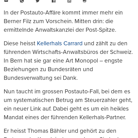
E-
WhatsApp
Twitter
Facebook
LinkedIn
Mail
Seite
drucken
In der Postauto-Affäre kommt immer mehr ein
Berner Filz zum Vorschein. Mitten drin: die
ermittelnde Anwaltskanzlei der Post-Spitze.
Diese heisst
Kellerhals Carrard
und zählt zu den
führenden Wirtschafts-Anwaltsbüros der Schweiz.
In Bern hat sie gar eine Art Monopol – engste
Beziehungen zu Bundesräten und
Bundesverwaltung sei Dank.
Nun taucht im grossen Postauto-Fall, bei dem es
um systematischen Betrug am Steuerzahler geht,
ein neuer Link auf. Dabei geht es um ein heikles
Mandat eines der führenden Kellerhals-Partner.
Er heisst Thomas Bähler und gehört zu den