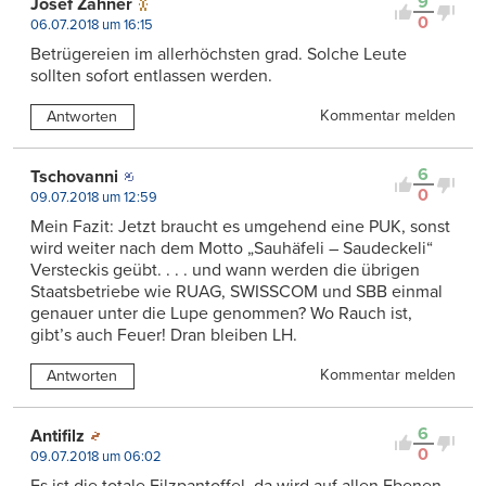
9
Josef Zahner
0
06.07.2018 um 16:15
Betrügereien im allerhöchsten grad. Solche Leute
sollten sofort entlassen werden.
Kommentar melden
Antworten
6
Tschovanni
0
09.07.2018 um 12:59
Mein Fazit: Jetzt braucht es umgehend eine PUK, sonst
wird weiter nach dem Motto „Sauhäfeli – Saudeckeli“
Versteckis geübt. . . . und wann werden die übrigen
Staatsbetriebe wie RUAG, SWISSCOM und SBB einmal
genauer unter die Lupe genommen? Wo Rauch ist,
gibt’s auch Feuer! Dran bleiben LH.
Kommentar melden
Antworten
6
Antifilz
0
09.07.2018 um 06:02
Es ist die totale Filzpantoffel, da wird auf allen Ebenen