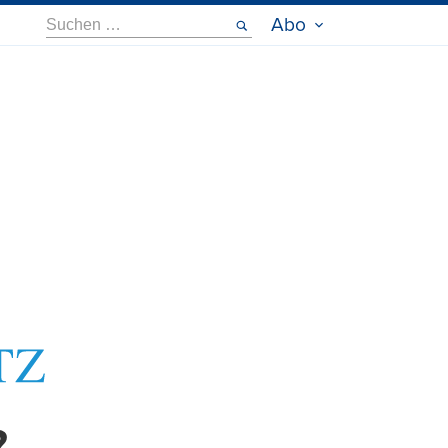
Suche
Abo
nach: