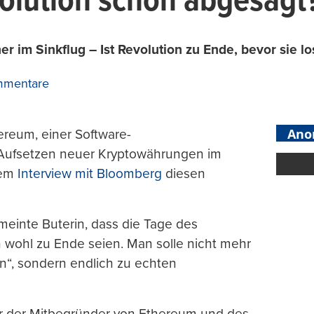
volution schon abgesagt
er im Sinkflug – Ist Revolution zu Ende, bevor sie l
mmentare
Ano
hereum, einer Software-
e Aufsetzen neuer Kryptowährungen im
nem
Interview mit Bloomberg
diesen
inte Buterin, dass die Tage des
 wohl zu Ende seien. Man solle nicht mehr
in“, sondern endlich zu echten
t nur der Mitbegründer von Ethereum und des