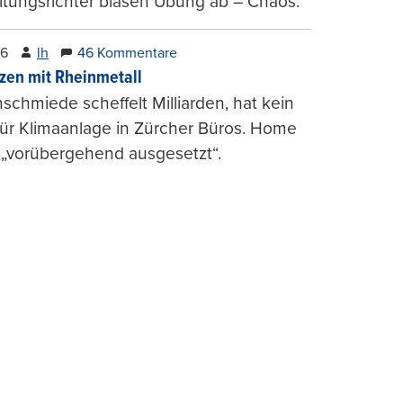
tungsrichter blasen Übung ab – Chaos.
26
lh
46 Kommentare
zen mit Rheinmetall
schmiede scheffelt Milliarden, hat kein
für Klimaanlage in Zürcher Büros. Home
 „vorübergehend ausgesetzt“.