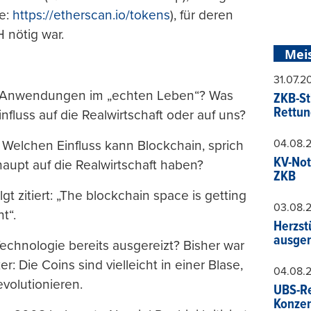
le:
https://etherscan.io/tokens
), für deren
 nötig war.
Mei
31.07.
ie Anwendungen im „echten Leben“? Was
ZKB-St
Rettun
fluss auf die Realwirtschaft oder auf uns?
04.08.
: Welchen Einfluss kann Blockchain, sprich
KV-Not
aupt auf die Realwirtschaft haben?
ZKB
gt zitiert: „The blockchain space is getting
03.08.
t“.
Herzst
ausger
Technologie bereits ausgereizt? Bisher war
r: Die Coins sind vielleicht in einer Blase,
04.08.
volutionieren.
UBS-Re
Konzer