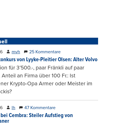
ell
26
mvh
25 Kommentare
konkurs von Lyyke-Pleitier Olsen: Alter Volvo
on für 3’500.-, paar Fränkli auf paar
, Anteil an Firma über 100 Fr.: Ist
ener Krypto-Opa Armer oder Meister im
ckis?
26
lh
47 Kommentare
 bei Cembra: Steiler Aufstieg von
ianer