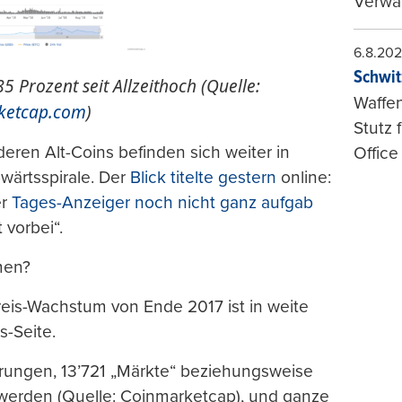
Verwal
6.8.20
Schwit
 Prozent seit Allzeithoch (Quelle:
Waffen
ketcap.com
)
Stutz 
deren Alt-Coins befinden sich weiter in
Office
ärtsspirale. Der
Blick titelte gestern
online:
er
Tages-Anzeiger noch nicht ganz aufgab
 vorbei“.
men?
reis-Wachstum von Ende 2017 ist in weite
-Seite.
ährungen, 13’721 „Märkte“ beziehungsweise
 werden (Quelle: Coinmarketcap), und ganze