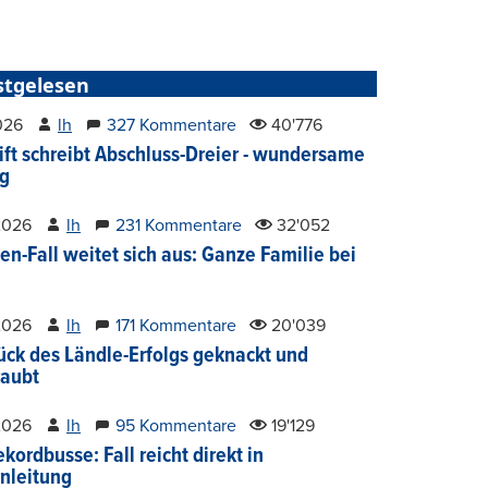
stgelesen
2026
lh
327 Kommentare
40'776
ift schreibt Abschluss-Dreier - wundersame
g
2026
lh
231 Kommentare
32'052
en-Fall weitet sich aus: Ganze Familie bei
2026
lh
171 Kommentare
20'039
ück des Ländle-Erfolgs geknackt und
aubt
2026
lh
95 Kommentare
19'129
kordbusse: Fall reicht direkt in
nleitung