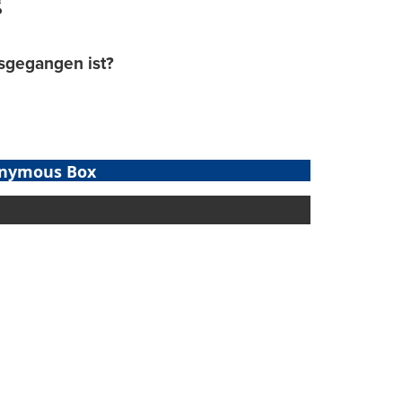
?
osgegangen ist?
nymous Box