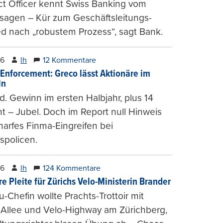
t Officer kennt Swiss Banking vom
sagen – Kür zum Geschäftsleitungs-
ed nach „robustem Prozess“, sagt Bank.
26
lh
12 Kommentare
-Enforcement: Greco lässt Aktionäre im
ln
d. Gewinn im ersten Halbjahr, plus 14
t – Jubel. Doch im Report null Hinweis
harfes Finma-Eingreifen bei
spolicen.
26
lh
124 Kommentare
e Pleite für Zürichs Velo-Ministerin Brander
u-Chefin wollte Prachts-Trottoir mit
Allee und Velo-Highway am Zürichberg,