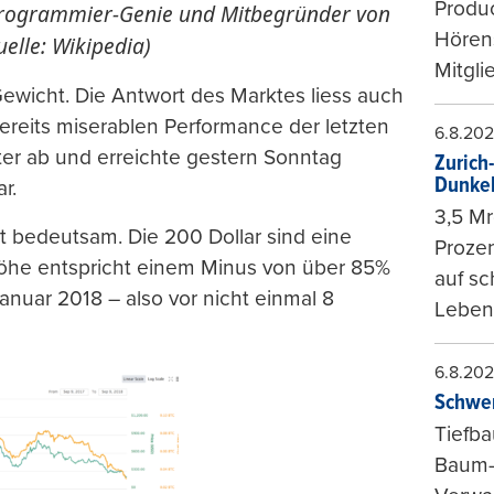
Produc
s Programmier-Genie und Mitbegründer von
Hören
elle: Wikipedia)
Mitgli
ewicht. Die Antwort des Marktes liess auch
bereits miserablen Performance der letzten
6.8.20
ter ab und erreichte gestern Sonntag
Zurich
Dunke
r.
3,5 Mr
st bedeutsam. Die 200 Dollar sind eine
Prozen
öhe entspricht einem Minus von über 85%
auf sc
anuar 2018 – also vor nicht einmal 8
Leben
6.8.20
Schwer
Tiefba
Baum-