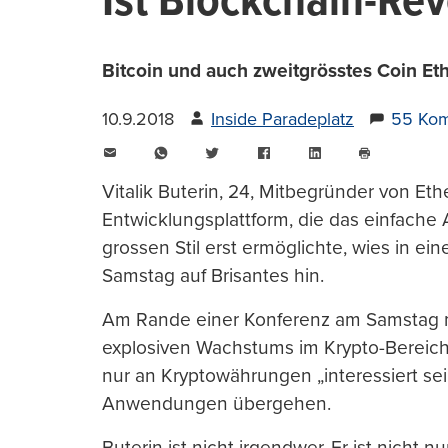
Ist Blockchain-Re
Bitcoin und auch zweitgrösstes Coin Eth
10.9.2018
Inside Paradeplatz
55 Ko
E-
WhatsApp
Twitter
Facebook
LinkedIn
Mail
Seite
drucken
Vitalik Buterin, 24, Mitbegründer von Et
Entwicklungsplattform, die das einfach
grossen Stil erst ermöglichte, wies in ei
Samstag auf Brisantes hin.
Am Rande einer Konferenz am Samstag me
explosiven Wachstums im Krypto-Bereich
nur an Kryptowährungen „interessiert se
Anwendungen übergehen.
Buterin ist nicht irgendwer. Er ist nich