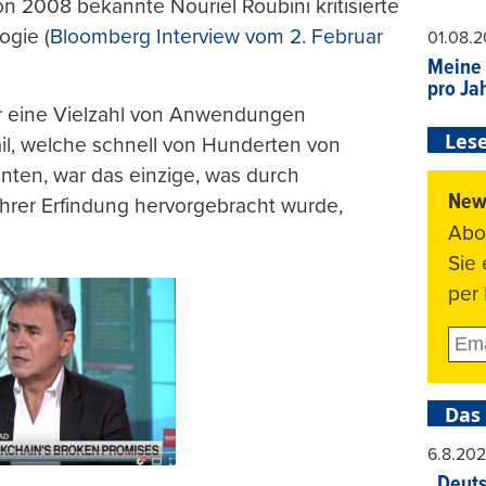
on 2008 bekannte Nouriel Roubini kritisierte
ogie (
Bloomberg Interview vom 2. Februar
01.08.
Meine 
pro Ja
ar eine Vielzahl von Anwendungen
Lese
l, welche schnell von Hunderten von
ten, war das einzige, was durch
News
 ihrer Erfindung hervorgebracht wurde,
Abo
Sie
per 
Das
6.8.20
„Deuts