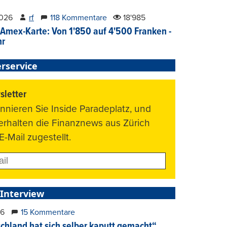
2026
rf
118 Kommentare
18'985
Amex-Karte: Von 1'850 auf 4'500 Franken -
hr
rservice
letter
nnieren Sie Inside Paradeplatz, und
 erhalten die Finanznews aus Zürich
E-Mail zugestellt.
 Interview
26
15 Kommentare
chland hat sich selber kaputt gemacht“