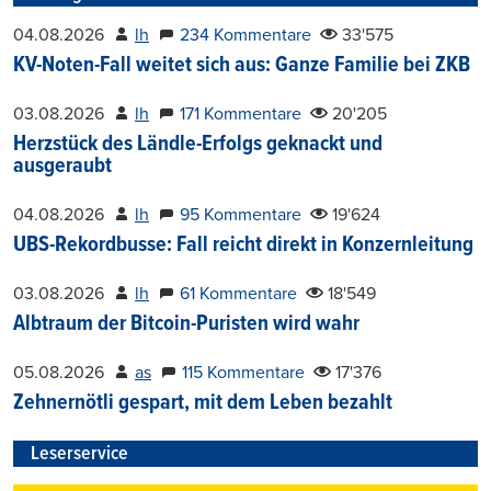
04.08.2026
lh
234 Kommentare
33'575
KV-Noten-Fall weitet sich aus: Ganze Familie bei ZKB
03.08.2026
lh
171 Kommentare
20'205
Herzstück des Ländle-Erfolgs geknackt und
ausgeraubt
04.08.2026
lh
95 Kommentare
19'624
UBS-Rekordbusse: Fall reicht direkt in Konzernleitung
03.08.2026
lh
61 Kommentare
18'549
Albtraum der Bitcoin-Puristen wird wahr
05.08.2026
as
115 Kommentare
17'376
Zehnernötli gespart, mit dem Leben bezahlt
Leserservice