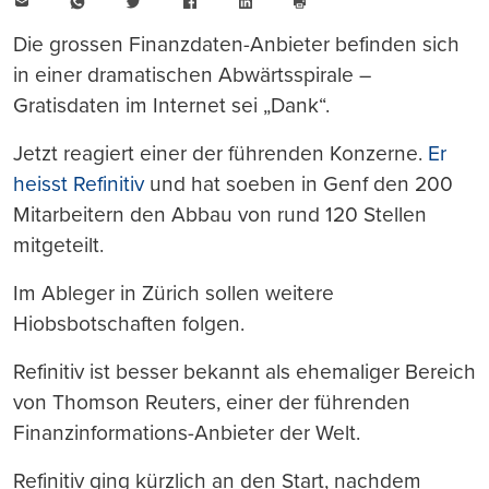
E-
WhatsApp
Twitter
Facebook
LinkedIn
Mail
Seite
drucken
Die grossen Finanzdaten-Anbieter befinden sich
in einer dramatischen Abwärtsspirale –
Gratisdaten im Internet sei „Dank“.
Jetzt reagiert einer der führenden Konzerne.
Er
heisst Refinitiv
und hat soeben in Genf den 200
Mitarbeitern den Abbau von rund 120 Stellen
mitgeteilt.
Im Ableger in Zürich sollen weitere
Hiobsbotschaften folgen.
Refinitiv ist besser bekannt als ehemaliger Bereich
von Thomson Reuters, einer der führenden
Finanzinformations-Anbieter der Welt.
Refinitiv ging kürzlich an den Start, nachdem