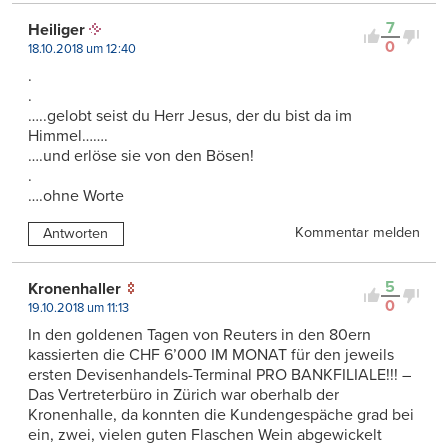
7
Heiliger
0
18.10.2018 um 12:40
.
.
…..gelobt seist du Herr Jesus, der du bist da im
Himmel…….
….und erlöse sie von den Bösen!
.
….ohne Worte
Kommentar melden
Antworten
5
Kronenhaller
0
19.10.2018 um 11:13
In den goldenen Tagen von Reuters in den 80ern
kassierten die CHF 6’000 IM MONAT für den jeweils
ersten Devisenhandels-Terminal PRO BANKFILIALE!!! –
Das Vertreterbüro in Zürich war oberhalb der
Kronenhalle, da konnten die Kundengespäche grad bei
ein, zwei, vielen guten Flaschen Wein abgewickelt