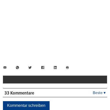
E-
WhatsApp
Twitter
Facebook
LinkedIn
Mail
Seite
drucken
33 Kommentare
Beste ▾
Beste
Neueste
Kommentar schreiben
Viele Antworten