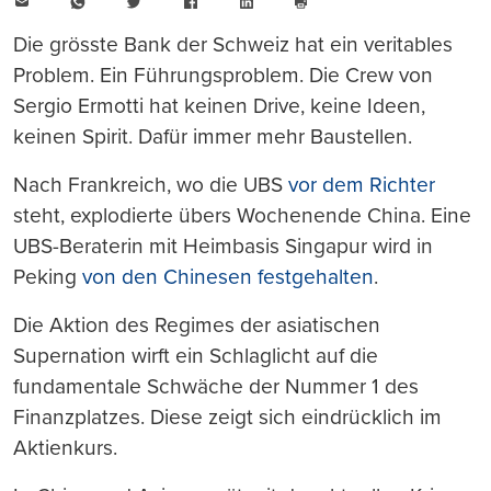
E-
WhatsApp
Twitter
Facebook
LinkedIn
Mail
Seite
drucken
Die grösste Bank der Schweiz hat ein veritables
Problem. Ein Führungsproblem. Die Crew von
Sergio Ermotti hat keinen Drive, keine Ideen,
keinen Spirit. Dafür immer mehr Baustellen.
Nach Frankreich, wo die UBS
vor dem Richter
steht, explodierte übers Wochenende China. Eine
UBS-Beraterin mit Heimbasis Singapur wird in
Peking
von den Chinesen festgehalten
.
Die Aktion des Regimes der asiatischen
Supernation wirft ein Schlaglicht auf die
fundamentale Schwäche der Nummer 1 des
Finanzplatzes. Diese zeigt sich eindrücklich im
Aktienkurs.