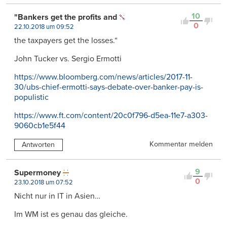
10
"Bankers get the profits and
0
22.10.2018 um 09:52
the taxpayers get the losses.“
John Tucker vs. Sergio Ermotti
https://www.bloomberg.com/news/articles/2017-11-
30/ubs-chief-ermotti-says-debate-over-banker-pay-is-
populistic
https://www.ft.com/content/20c0f796-d5ea-11e7-a303-
9060cb1e5f44
Kommentar melden
Antworten
9
Supermoney
0
23.10.2018 um 07:52
Nicht nur in IT in Asien…
Im WM ist es genau das gleiche.