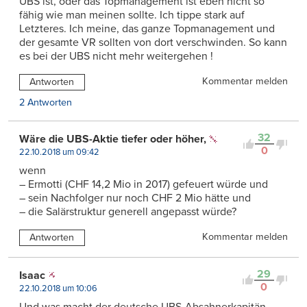
UBS ist, oder das Topmanagement ist eben nicht so
fähig wie man meinen sollte. Ich tippe stark auf
Letzteres. Ich meine, das ganze Topmanagement und
der gesamte VR sollten von dort verschwinden. So kann
es bei der UBS nicht mehr weitergehen !
Kommentar melden
Antworten
2 Antworten
32
Wäre die UBS-Aktie tiefer oder höher,
0
22.10.2018 um 09:42
wenn
– Ermotti (CHF 14,2 Mio in 2017) gefeuert würde und
– sein Nachfolger nur noch CHF 2 Mio hätte und
– die Salärstruktur generell angepasst würde?
Kommentar melden
Antworten
29
Isaac
0
22.10.2018 um 10:06
Und was macht der deutsche UBS-Absahnerkapitän,