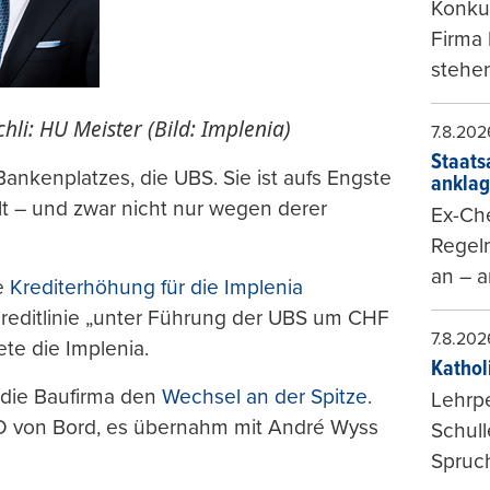
Konkur
Firma 
stehen
hli: HU Meister (Bild: Implenia)
7.8.202
Staats
ankenplatzes, die UBS. Sie ist aufs Engste
ankla
t – und zwar nicht nur wegen derer
Ex-Che
Regeln
an – a
e
Krediterhöhung für die Implenia
Kreditlinie „unter Führung der UBS um CHF
7.8.202
te die Implenia.
Kathol
 die Baufirma den
Wechsel an der Spitze
.
Lehrp
EO von Bord, es übernahm mit André Wyss
Schul
Spruch