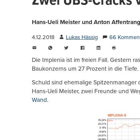
Zwei UBS-Cracks 
Hans-Ueli Meister und Anton Affentrange
4.12.2018
Lukas Hässig
66 Komment
E-
WhatsApp
Twitter
Facebook
LinkedIn
Mail
Seite
drucken
Die Implenia ist im freien Fall. Gestern 
Baukonzerns um 27 Prozent in die Tiefe.
Schuld sind ehemalige Spitzenmanager 
Hans-Ueli Meister, zwei Freunde und We
Wand
.