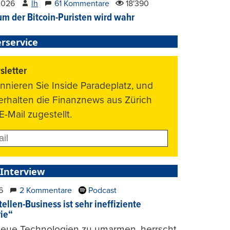
2026
lh
61 Kommentare
18'390
um der Bitcoin-Puristen wird wahr
rservice
letter
nnieren Sie Inside Paradeplatz, und
 erhalten die Finanznews aus Zürich
E-Mail zugestellt.
 Interview
6
2 Kommentare
Podcast
ellen-Business ist sehr ineffiziente
rie“
 neue Technologien zu umarmen, herrscht