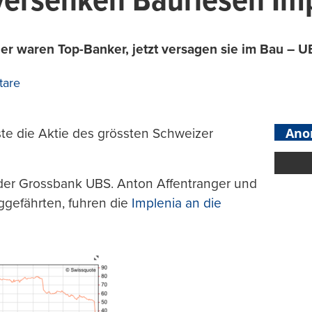
versenken Bauriesen Im
r waren Top-Banker, jetzt versagen sie im Bau – UB
are
Ano
raste die Aktie des grössten Schweizer
der Grossbank UBS. Anton Affentranger und
ggefährten, fuhren die
Implenia an die