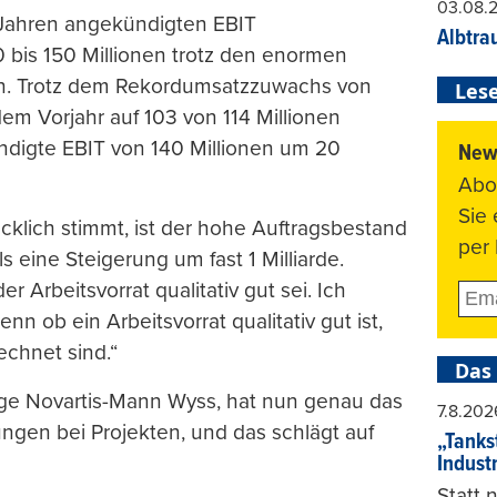
03.08.
t Jahren angekündigten EBIT
Albtra
0 bis 150 Millionen trotz den enormen
en. Trotz dem Rekordumsatzzuwachs von
Lese
dem Vorjahr auf 103 von 114 Millionen
ündigte EBIT von 140 Millionen um 20
News
Abo
Sie
ücklich stimmt, ist der hohe Auftragsbestand
per 
s eine Steigerung um fast 1 Milliarde.
r Arbeitsvorrat qualitativ gut sei. Ich
nn ob ein Arbeitsvorrat qualitativ gut ist,
echnet sind.“
Das
ge Novartis-Mann Wyss, hat nun genau das
7.8.202
gen bei Projekten, und das schlägt auf
„Tankst
Indust
Statt