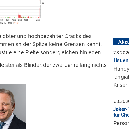
gelobter und hochbezahlter Cracks des
Aktu
ommen an der Spitze keine Grenzen kennt,
strie eine Pleite sondergleichen hinlegen.
7.8.202
Hauen 
ister als Blinder, der zwei Jahre lang nichts
Handy-
langjä
Krisen
7.8.202
Joker-P
für Ch
Person