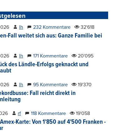
stgelesen
2026
lh
232 Kommentare
32'618
en-Fall weitet sich aus: Ganze Familie bei
2026
lh
171 Kommentare
20'095
ück des Ländle-Erfolgs geknackt und
aubt
2026
lh
95 Kommentare
19'370
kordbusse: Fall reicht direkt in
nleitung
2026
rf
118 Kommentare
19'058
Amex-Karte: Von 1'850 auf 4'500 Franken -
hr