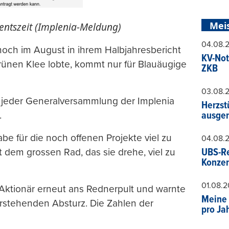
Mei
ntszeit (Implenia-Meldung)
04.08.
 noch im August in ihrem Halbjahresbericht
KV-Not
ünen Klee lobte, kommt nur für Blauäugige
ZKB
03.08.
 an jeder Generalversammlung der Implenia
Herzst
.
ausger
be für die noch offenen Projekte viel zu
04.08.
 dem grossen Rad, das sie drehe, viel zu
UBS-Re
Konzer
01.08.
 Aktionär erneut ans Rednerpult und warnte
Meine 
orstehenden Absturz. Die Zahlen der
pro Ja