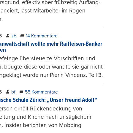
sgrund, effektiv aber frühzeitig Auffang-
lanciert, lässt Mitarbeiter im Regen
.
6
zb
14 Kommentare
anwaltschaft wollte mehr Raiffeisen-Banker
gen
fetage übersteuerte Vorschriften und
, beugte diese oder wandte sie gar nicht
ngeklagt wurde nur Pierin Vincenz. Teil 3.
6
bf
55 Kommentare
ische Schule Zürich: „Unser Freund Adolf“
erson erhält Rückendeckung von
leitung und Kirche nach unsäglichem
. Insider berichten von Mobbing.