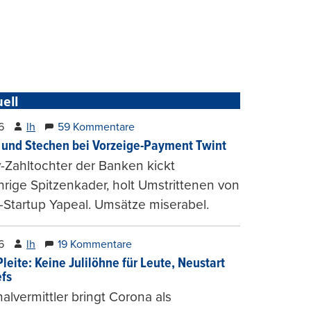
ell
6
lh
59 Kommentare
und Stechen bei Vorzeige-Payment Twint
Zahltochter der Banken kickt
hrige Spitzenkader, holt Umstrittenen von
-Startup Yapeal. Umsätze miserabel.
6
lh
19 Kommentare
leite: Keine Julilöhne für Leute, Neustart
efs
alvermittler bringt Corona als