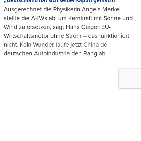
„Deutschland hat sich selber kaputt gemacht“
Ausgerechnet die Physikerin Angela Merkel
stellte die AKWs ab, um Kernkraft mit Sonne und
Wind zu ersetzen, sagt Hans Geiger. EU-
Wirtschaftsmotor ohne Strom – das funktioniert
nicht. Kein Wunder, laufe jetzt China der
deutschen Autoindustrie den Rang ab.
Push-Nachrichten
Möchten Sie Push-Nachrichten erhalten, wenn wir
wichtige News veröffentlichen? Abmeldung jederzeit