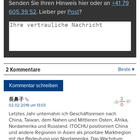
Senden Sie Ihren Hinweis hier oder an
+41 79
605 39 52
. Lieber per
Post
?
2 Kommentare
Beste ▾
Beste
Neueste
Kommentar schreiben
Viele Antworten
Kontrovers
2
長鼻子
0
02.02.2019 um 13:03
Letztes Jahr unternahm ich Geschäftsreisen nach
China, Taiwan, dem Nahen und Mittleren Osten, Afrika,
Nordamerika und Russland. ITOCHU positioniert China
und andere Regionen in Asien als prioritäre Marktregion
mit der Bedeutung von Nordamerika. Das Wachstum