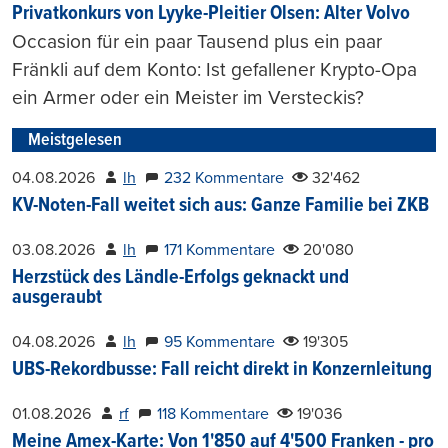
Privatkonkurs von Lyyke-Pleitier Olsen: Alter Volvo
Occasion für ein paar Tausend plus ein paar
Fränkli auf dem Konto: Ist gefallener Krypto-Opa
ein Armer oder ein Meister im Versteckis?
Meistgelesen
04.08.2026
lh
232 Kommentare
32'462
KV-Noten-Fall weitet sich aus: Ganze Familie bei ZKB
03.08.2026
lh
171 Kommentare
20'080
Herzstück des Ländle-Erfolgs geknackt und
ausgeraubt
04.08.2026
lh
95 Kommentare
19'305
UBS-Rekordbusse: Fall reicht direkt in Konzernleitung
01.08.2026
rf
118 Kommentare
19'036
Meine Amex-Karte: Von 1'850 auf 4'500 Franken - pro