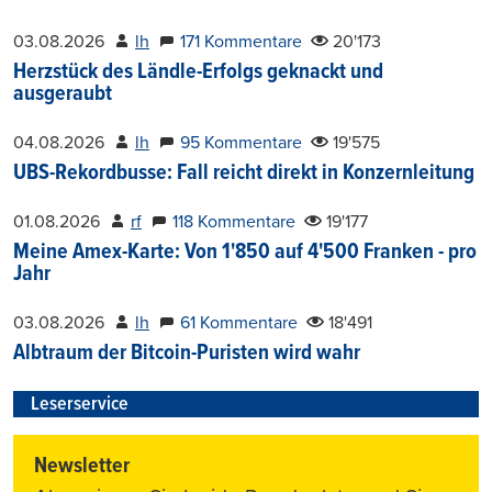
03.08.2026
lh
171 Kommentare
20'173
Herzstück des Ländle-Erfolgs geknackt und
ausgeraubt
04.08.2026
lh
95 Kommentare
19'575
UBS-Rekordbusse: Fall reicht direkt in Konzernleitung
01.08.2026
rf
118 Kommentare
19'177
Meine Amex-Karte: Von 1'850 auf 4'500 Franken - pro
Jahr
03.08.2026
lh
61 Kommentare
18'491
Albtraum der Bitcoin-Puristen wird wahr
Leserservice
Newsletter