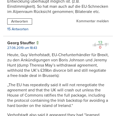
Entwicklung überhaupt möglich ist. (z.B.
Einstimmigkeit). So hat man auch auf die EU-Schnecken
im Alpenraum Rücksicht genommen; Bilaterale etc.
Kommentar melden
Antworten
15 Antworten
13
Georg Stauffer
0
27.06.2019 um 18:43
Heute, Guy Verhofstadt, EU-Chefunterhändler für Brexit,
zu den Ankündigungen von Boris Johnson und Jeremy
Hunt (dump Theresa May’s withdrawal agreement,
withhold the UK’s £39bn divorce bill and still negotiate
a free-trade deal in Brussels):
„The EU has repeatedly said it will not renegotiate the
agreement and that the UK will crash out unless the
House of Commons ratifies the full package, including
the protocol containing the Irish backstop for avoiding a
hard border on the island of Ireland.“
Verhofstadt also said it appeared they had “learned