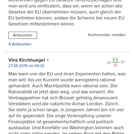
Referenden gegen EU Gesetze herumzuschlagen und
man wird uns einflüstern, dass wir, wenn wir schon alle
Gesetze der EU übernehmen müssen, auch gleich der
EU beitreten können, sodass die Schweiz bei neuen EU
Gesetzen mitbestimmen könne.
Kommentar melden
Antworten
4 Antworten
63
Vinz Kirchhuegel
0
27.06.2019 um 09:32
Man kann von der EU und ihren Exponenten halten, was
man will: bis vor Kurzem wurde wenigstens rational
gehandelt. Auch Machtpolitik kann rational sein. Die
Rationalität ist jetzt aber weg, und das verwirrt. Als
Vertragspartner hat sich Brüssel gehörig desavouiert.
Verstärken wird die natürliche Achse London- Zürich.
Sie steht ja schon lange, in jüngeren Jahren bin ich viel
auf ihr gependelt. Die enge Verknüpfung unserer
Finanzplätze ist gesamtwirtschaftlich und politisch
ausbaubar. Und Kniefälle vor Washington könnten auch
nicht mehr nötig werden. Im selben Boot mit den Briten