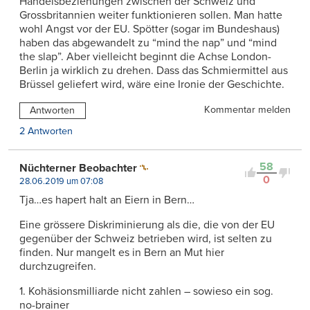
Handelsbeziehungen zwischen der Schweiz und
Grossbritannien weiter funktionieren sollen. Man hatte
wohl Angst vor der EU. Spötter (sogar im Bundeshaus)
haben das abgewandelt zu “mind the nap” und “mind
the slap”. Aber vielleicht beginnt die Achse London-
Berlin ja wirklich zu drehen. Dass das Schmiermittel aus
Brüssel geliefert wird, wäre eine Ironie der Geschichte.
Kommentar melden
Antworten
2 Antworten
58
Nüchterner Beobachter
0
28.06.2019 um 07:08
Tja…es hapert halt an Eiern in Bern…
Eine grössere Diskriminierung als die, die von der EU
gegenüber der Schweiz betrieben wird, ist selten zu
finden. Nur mangelt es in Bern an Mut hier
durchzugreifen.
1. Kohäsionsmilliarde nicht zahlen – sowieso ein sog.
no-brainer