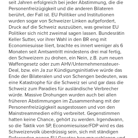
seit Jahren erfolgreich bei jeder Abstimmung, die die
Personenfreizügigkeit und die anderen Bilateren
berührt, der Fall ist. EU Politiker und Institutionen
wurden sogar von Schweizer Linken aufgefordert,
Druck auf die Schweiz auszuüben, was gewisse EU
Politiker sich nicht zweimal sagen lassen. Bundesrätin
Keller Sutter, vor ihrer Wahl in den BR eng mit
Economiesuisse liiert, brachte es innert weniger als 6
Monaten seit Amtsamtritt mindestens drei mal fertig,
den Schweizern zu drohen, ein Nein, z.B. zum neuen
Waffengesetz oder zum AHV/Unternehmenssteuer-
Deal, bzw. ein Ja zur Kündigungsinitiative würde das
Ende der Bilateralen und von Schengen bedeuten, was
eine Katastrophe für die Schweiz sei und gar dass die
Schweiz zum Paradies für ausländische Verbrecher
würde. Massive Drohungen wurden auch bei allen
früheren Abstimmungen im Zusammenhang mit der
Personenfreizügigkeit ausgestossen und von den
Mainstreammedien eifrig verbreitet. Gegenstimmen
hatten keine Chance, gehört zu werden. Irgendwann,
so die Taktik von SP, Economiesuisse/FDP wird es das
Schweizervolk überdrüssig sein, sich mit ständigen