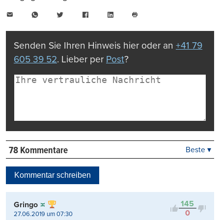
E-
WhatsApp
Twitter
Facebook
LinkedIn
Mail
Seite
drucken
Senden Sie Ihren Hinweis hier oder an
+41 79
605 39 52
. Lieber per
Post
?
78 Kommentare
Beste ▾
Beste
Neueste
Kommentar schreiben
Viele Antworten
Kontrovers
145
Gringo
0
27.06.2019 um 07:30