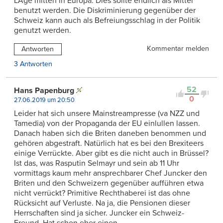
LAge mitten in Europa. Dies sollte endlich als Mittel
benutzt werden. Die Diskriminierung gegenüber der
Schweiz kann auch als Befreiungsschlag in der Politik
genutzt werden.
Kommentar melden
Antworten
3 Antworten
52
Hans Papenburg
0
27.06.2019 um 20:50
Leider hat sich unsere Mainstreampresse (va NZZ und
Tamedia) von der Propaganda der EU einlullen lassen.
Danach haben sich die Briten daneben benommen und
gehören abgestraft. Natürlich hat es bei den Brexiteers
einige Verrückte. Aber gibt es die nicht auch in Brüssel?
Ist das, was Rasputin Selmayr und sein ab 11 Uhr
vormittags kaum mehr ansprechbarer Chef Juncker den
Briten und den Schweizern gegenüber aufführen etwa
nicht verrückt? Primitive Rechthaberei ist das ohne
Rücksicht auf Verluste. Na ja, die Pensionen dieser
Herrschaften sind ja sicher. Juncker ein Schweiz-
Freund. Hat schon eher einen