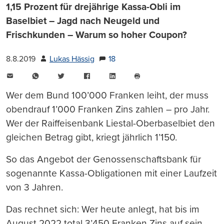
1,15 Prozent für drejährige Kassa-Obli im
Baselbiet – Jagd nach Neugeld und
Frischkunden – Warum so hoher Coupon?
8.8.2019
Lukas Hässig
18
E-
WhatsApp
Twitter
Facebook
LinkedIn
Mail
Seite
drucken
Wer dem Bund 100’000 Franken leiht, der muss
obendrauf 1’000 Franken Zins zahlen – pro Jahr.
Wer der Raiffeisenbank Liestal-Oberbaselbiet den
gleichen Betrag gibt, kriegt jährlich 1’150.
So das Angebot der Genossenschaftsbank für
sogenannte Kassa-Obligationen mit einer Laufzeit
von 3 Jahren.
Das rechnet sich: Wer heute anlegt, hat bis im
August 2022 total 3’450 Franken Zins auf sein