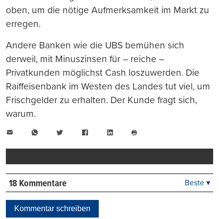
oben, um die nötige Aufmerksamkeit im Markt zu
erregen.
Andere Banken wie die UBS bemühen sich
derweil, mit Minuszinsen für – reiche –
Privatkunden möglichst Cash loszuwerden. Die
Raiffeisenbank im Westen des Landes tut viel, um
Frischgelder zu erhalten. Der Kunde fragt sich,
warum.
E-
WhatsApp
Twitter
Facebook
LinkedIn
Mail
Seite
drucken
18 Kommentare
Beste ▾
Beste
Neueste
Kommentar schreiben
Viele Antworten