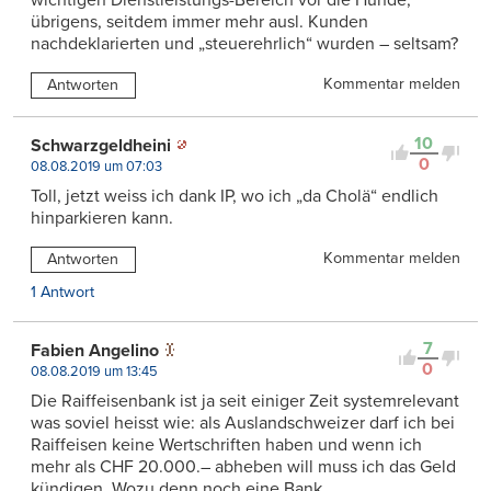
wichtigen Dienstleistungs-Bereich vor die Hunde,
übrigens, seitdem immer mehr ausl. Kunden
nachdeklarierten und „steuerehrlich“ wurden – seltsam?
Kommentar melden
Antworten
10
Schwarzgeldheini
0
08.08.2019 um 07:03
Toll, jetzt weiss ich dank IP, wo ich „da Cholä“ endlich
hinparkieren kann.
Kommentar melden
Antworten
1 Antwort
7
Fabien Angelino
0
08.08.2019 um 13:45
Die Raiffeisenbank ist ja seit einiger Zeit systemrelevant
was soviel heisst wie: als Auslandschweizer darf ich bei
Raiffeisen keine Wertschriften haben und wenn ich
mehr als CHF 20.000.– abheben will muss ich das Geld
kündigen. Wozu denn noch eine Bank.