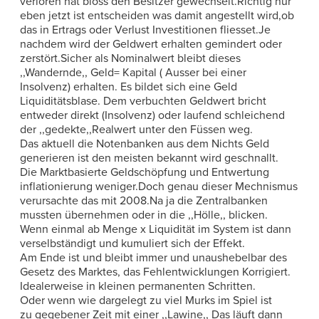
verloren hat bloss den Besitzer gewechselt.Richtig nur
eben jetzt ist entscheiden was damit angestellt wird,ob
das in Ertrags oder Verlust Investitionen fliesset.Je
nachdem wird der Geldwert erhalten gemindert oder
zerstört.Sicher als Nominalwert bleibt dieses
,,Wandernde,, Geld= Kapital ( Ausser bei einer
Insolvenz) erhalten. Es bildet sich eine Geld
Liquiditätsblase. Dem verbuchten Geldwert bricht
entweder direkt (Insolvenz) oder laufend schleichend
der ,,gedekte,,Realwert unter den Füssen weg.
Das aktuell die Notenbanken aus dem Nichts Geld
generieren ist den meisten bekannt wird geschnallt.
Die Marktbasierte Geldschöpfung und Entwertung
inflationierung weniger.Doch genau dieser Mechnismus
verursachte das mit 2008.Na ja die Zentralbanken
mussten übernehmen oder in die ,,Hölle,, blicken.
Wenn einmal ab Menge x Liquidität im System ist dann
verselbständigt und kumuliert sich der Effekt.
Am Ende ist und bleibt immer und unaushebelbar des
Gesetz des Marktes, das Fehlentwicklungen Korrigiert.
Idealerweise in kleinen permanenten Schritten.
Oder wenn wie dargelegt zu viel Murks im Spiel ist
zu gegebener Zeit mit einer ,,Lawine,, Das läuft dann