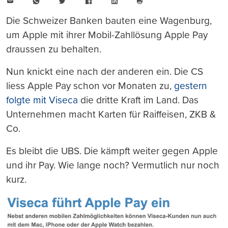
E-
WhatsApp
Twitter
Facebook
LinkedIn
Mail
Seite
drucken
Die Schweizer Banken bauten eine Wagenburg,
um Apple mit ihrer Mobil-Zahllösung Apple Pay
draussen zu behalten.
Nun knickt eine nach der anderen ein. Die CS
liess Apple Pay schon vor Monaten zu,
gestern
folgte mit Viseca
die dritte Kraft im Land. Das
Unternehmen macht Karten für Raiffeisen, ZKB &
Co.
Es bleibt die UBS. Die kämpft weiter gegen Apple
und ihr Pay. Wie lange noch? Vermutlich nur noch
kurz.