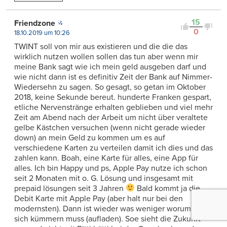
15
Friendzone
0
18.10.2019 um 10:26
TWINT soll von mir aus existieren und die die das
wirklich nutzen wollen sollen das tun aber wenn mir
meine Bank sagt wie ich mein geld ausgeben darf und
wie nicht dann ist es definitiv Zeit der Bank auf Nimmer-
Wiedersehn zu sagen. So gesagt, so getan im Oktober
2018, keine Sekunde bereut. hunderte Franken gespart,
etliche Nervenstränge erhalten geblieben und viel mehr
Zeit am Abend nach der Arbeit um nicht über veraltete
gelbe Kästchen versuchen (wenn nicht gerade wieder
down) an mein Geld zu kommen um es auf
verschiedene Karten zu verteilen damit ich dies und das
zahlen kann. Boah, eine Karte für alles, eine App für
alles. Ich bin Happy und ps, Apple Pay nutze ich schon
seit 2 Monaten mit o. G. Lösung und insgesamt mit
prepaid lösungen seit 3 Jahren
Bald kommt ja die
Debit Karte mit Apple Pay (aber halt nur bei den
modernsten). Dann ist wieder was weniger worum man
sich kümmern muss (aufladen). Soe sieht die Zukunft