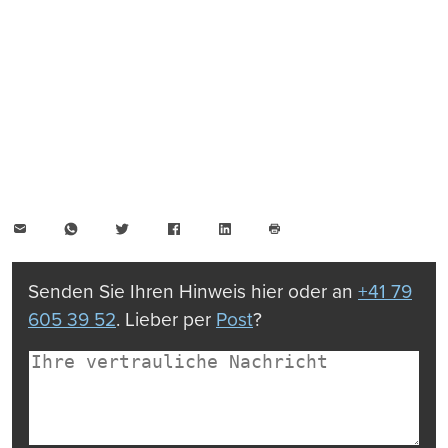
E-
WhatsApp
Twitter
Facebook
LinkedIn
Mail
Seite
drucken
Senden Sie Ihren Hinweis hier oder an
+41 79
605 39 52
. Lieber per
Post
?