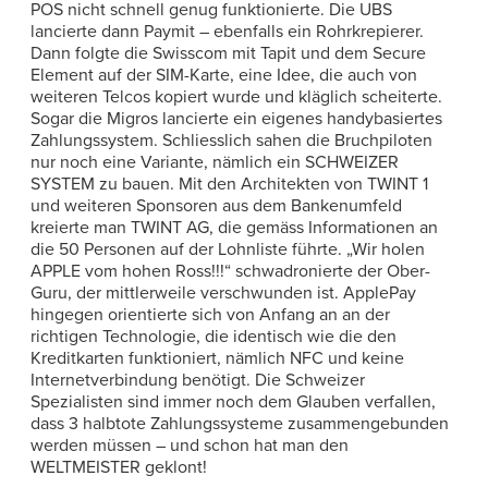
POS nicht schnell genug funktionierte. Die UBS
lancierte dann Paymit – ebenfalls ein Rohrkrepierer.
Dann folgte die Swisscom mit Tapit und dem Secure
Element auf der SIM-Karte, eine Idee, die auch von
weiteren Telcos kopiert wurde und kläglich scheiterte.
Sogar die Migros lancierte ein eigenes handybasiertes
Zahlungssystem. Schliesslich sahen die Bruchpiloten
nur noch eine Variante, nämlich ein SCHWEIZER
SYSTEM zu bauen. Mit den Architekten von TWINT 1
und weiteren Sponsoren aus dem Bankenumfeld
kreierte man TWINT AG, die gemäss Informationen an
die 50 Personen auf der Lohnliste führte. „Wir holen
APPLE vom hohen Ross!!!“ schwadronierte der Ober-
Guru, der mittlerweile verschwunden ist. ApplePay
hingegen orientierte sich von Anfang an an der
richtigen Technologie, die identisch wie die den
Kreditkarten funktioniert, nämlich NFC und keine
Internetverbindung benötigt. Die Schweizer
Spezialisten sind immer noch dem Glauben verfallen,
dass 3 halbtote Zahlungssysteme zusammengebunden
werden müssen – und schon hat man den
WELTMEISTER geklont!