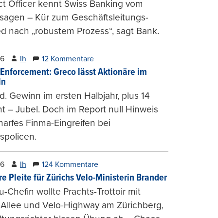
t Officer kennt Swiss Banking vom
sagen – Kür zum Geschäftsleitungs-
ed nach „robustem Prozess“, sagt Bank.
26
lh
12 Kommentare
-Enforcement: Greco lässt Aktionäre im
ln
d. Gewinn im ersten Halbjahr, plus 14
t – Jubel. Doch im Report null Hinweis
harfes Finma-Eingreifen bei
spolicen.
26
lh
124 Kommentare
e Pleite für Zürichs Velo-Ministerin Brander
u-Chefin wollte Prachts-Trottoir mit
Allee und Velo-Highway am Zürichberg,