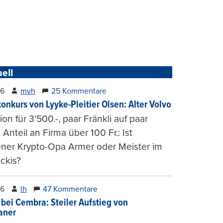
ell
26
mvh
25 Kommentare
konkurs von Lyyke-Pleitier Olsen: Alter Volvo
on für 3’500.-, paar Fränkli auf paar
, Anteil an Firma über 100 Fr.: Ist
ener Krypto-Opa Armer oder Meister im
ckis?
26
lh
47 Kommentare
 bei Cembra: Steiler Aufstieg von
ianer