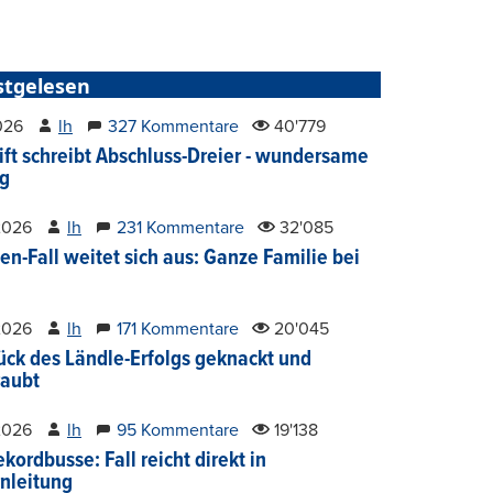
stgelesen
2026
lh
327 Kommentare
40'779
ift schreibt Abschluss-Dreier - wundersame
g
2026
lh
231 Kommentare
32'085
en-Fall weitet sich aus: Ganze Familie bei
2026
lh
171 Kommentare
20'045
ück des Ländle-Erfolgs geknackt und
aubt
2026
lh
95 Kommentare
19'138
kordbusse: Fall reicht direkt in
nleitung