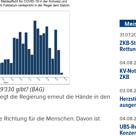
Mei
31.07.
ZKB-St
Rettun
04.08.
KV-Not
ZKB
9’330 gibt? (BAG)
03.08.
legt die Regierung erneut die Hände in den
Herzst
ausger
e Richtung für die Menschen: Davon ist
04.08.
UBS-Re
Konzer