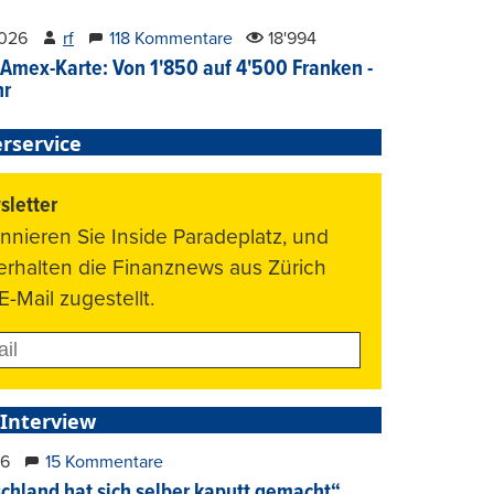
2026
rf
118 Kommentare
18'994
Amex-Karte: Von 1'850 auf 4'500 Franken -
hr
rservice
letter
nnieren Sie Inside Paradeplatz, und
 erhalten die Finanznews aus Zürich
E-Mail zugestellt.
 Interview
26
15 Kommentare
chland hat sich selber kaputt gemacht“