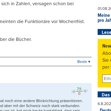
sich in Zahlen, versagen schon bei
01.08.
Meine 
pro Ja
 meinten die Funktionäre vor Wochenfrist.
Lese
ber die Bücher.
News
Abo
Sie
Beste ▾
Beste
per 
Neueste
Viele Antworten
Kontrovers
79
0
Das
l noch eine andere Blickrichtung präsentieren.
6.8.20
ind aber mit der Schweiz noch stark verbunden.
„Deuts
 uns ist, hat mich heute kontaktiert, dass sein