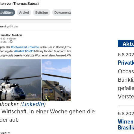
Aktu
6.8.20
Privat
Occasi
Bänkli
gefall
Verste
nhocker (
LinkedIn
)
 Wirtschaft. In einer Woche gehen die
6.8.20
er auf.
Wirren
Brasil
sein.