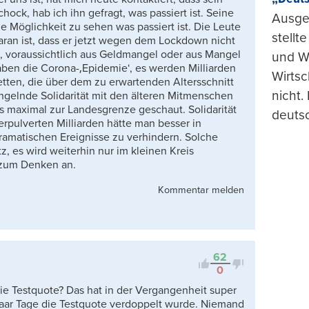
hock, hab ich ihn gefragt, was passiert ist. Seine
Ausge
e Möglichkeit zu sehen was passiert ist. Die Leute
stellt
ran ist, dass er jetzt wegen dem Lockdown nicht
h, voraussichtlich aus Geldmangel oder aus Mangel
und Wi
aben die Corona-‚Epidemie‘, es werden Milliarden
Wirtsc
tten, die über dem zu erwartenden Altersschnitt
nicht.
ngelnde Solidarität mit den älteren Mitmenschen
s maximal zur Landesgrenze geschaut. Solidarität
deuts
erpulverten Milliarden hätte man besser in
dramatischen Ereignisse zu verhindern. Solche
z, es wird weiterhin nur im kleinen Kreis
h zum Denken an.
Kommentar melden
62
0
ie Testquote? Das hat in der Vergangenheit super
 paar Tage die Testquote verdoppelt wurde. Niemand