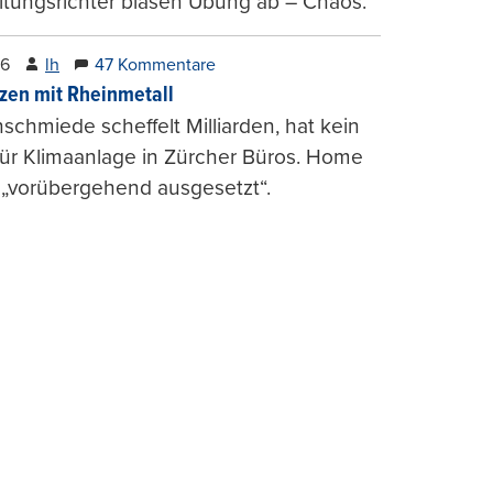
tungsrichter blasen Übung ab – Chaos.
26
lh
47 Kommentare
zen mit Rheinmetall
schmiede scheffelt Milliarden, hat kein
für Klimaanlage in Zürcher Büros. Home
 „vorübergehend ausgesetzt“.