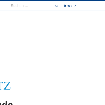
Suche
Abo
nach: