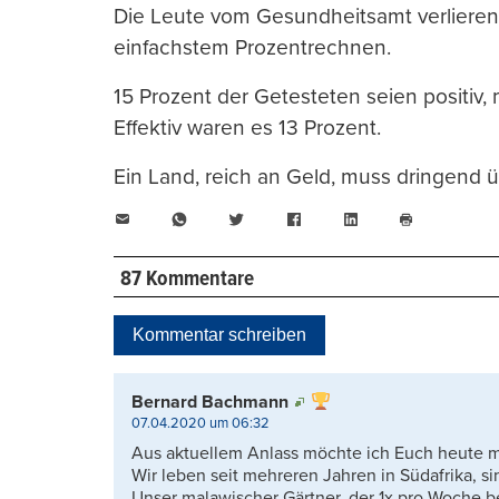
Die Leute vom Gesundheitsamt verlieren 
einfachstem Prozentrechnen.
15 Prozent der Getesteten seien positiv,
Effektiv waren es 13 Prozent.
Ein Land, reich an Geld, muss dringend ü
E-
WhatsApp
Twitter
Facebook
LinkedIn
Mail
Seite
drucken
87 Kommentare
Kommentar schreiben
Bernard Bachmann
07.04.2020 um 06:32
Aus aktuellem Anlass möchte ich Euch heute ma
Wir leben seit mehreren Jahren in Südafrika, s
Unser malawischer Gärtner, der 1x pro Woche bei