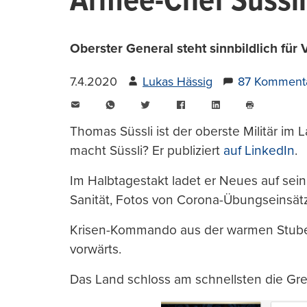
Armee-Chef Süssli
Oberster General steht sinnbildlich für
7.4.2020
Lukas Hässig
87 Komment
E-
WhatsApp
Twitter
Facebook
LinkedIn
Mail
Seite
drucken
Thomas Süssli ist der oberste Militär im 
macht Süssli? Er publiziert
auf LinkedIn
.
Im Halbtagestakt ladet er Neues auf sein 
Sanität, Fotos von Corona-Übungseinsät
Krisen-Kommando aus der warmen Stube.
vorwärts.
Das Land schloss am schnellsten die Gr