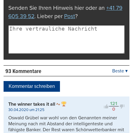
Senden Sie Ihren Hinweis hier oder an
+41 79
605 39 52
. Lieber per
Post
?
93 Kommentare
Beste ▾
Beste
Neueste
Kommentar schreiben
Viele Antworten
Kontrovers
121
The winner takes it all
0
30.04.2020 um 21:25
Oswald Grübel war wohl von den Genannten meiner
Meinung nach mit Abstand der intelligenteste und
fähigste Banker. Der Rest waren Schönwetterbanker mit