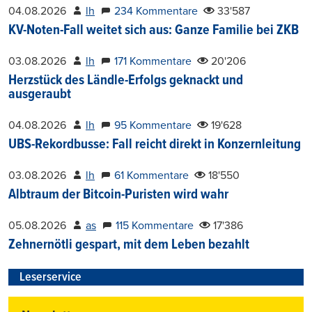
04.08.2026
lh
234 Kommentare
33'587
KV-Noten-Fall weitet sich aus: Ganze Familie bei ZKB
03.08.2026
lh
171 Kommentare
20'206
Herzstück des Ländle-Erfolgs geknackt und
ausgeraubt
04.08.2026
lh
95 Kommentare
19'628
UBS-Rekordbusse: Fall reicht direkt in Konzernleitung
03.08.2026
lh
61 Kommentare
18'550
Albtraum der Bitcoin-Puristen wird wahr
05.08.2026
as
115 Kommentare
17'386
Zehnernötli gespart, mit dem Leben bezahlt
Leserservice