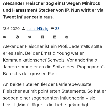
Alexander Fleischer zog einst wegen Minirock
und Harassment Stecker von IP. Nun wirft er via
Tweet Influencerin raus.
18.6.2020
Lukas Hässig
33
E-
WhatsApp
Twitter
Facebook
LinkedIn
Mail
Seite
drucken
Alexander Fleischer ist ein Profi. Jedenfalls sollte
er es sein. Bei der Ernst & Young war er
Kommunikationschef Schweiz. Vor anderthalb
Jahren sprang er an die Spitze des „Propaganda“-
Bereichs der grossen Post.
An beiden Stellen fiel der karrierebewusste
Fleischer auf mit pointierten Statements. So hat er
soeben einer sogenannten Influencerin – sie
heisst „Mimi“ Jäger – die Liebe gekündigt.