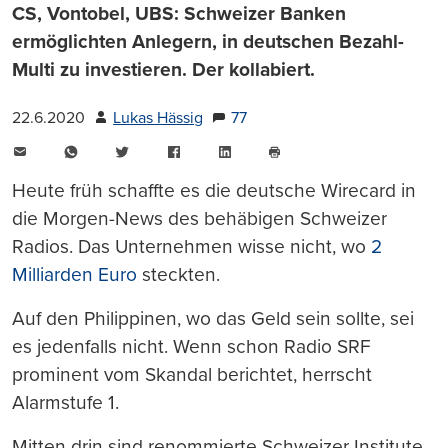
CS, Vontobel, UBS: Schweizer Banken
ermöglichten Anlegern, in deutschen Bezahl-
Multi zu investieren. Der kollabiert.
22.6.2020
Lukas Hässig
77
E-
WhatsApp
Twitter
Facebook
LinkedIn
Mail
Seite
drucken
Heute früh schaffte es die deutsche Wirecard in
die Morgen-News des behäbigen Schweizer
Radios. Das Unternehmen wisse nicht, wo
2
Milliarden Euro
steckten.
Auf den Philippinen, wo das Geld sein sollte, sei
es jedenfalls nicht. Wenn schon Radio SRF
prominent vom Skandal berichtet, herrscht
Alarmstufe 1.
Mitten drin sind renommierte Schweizer Institute