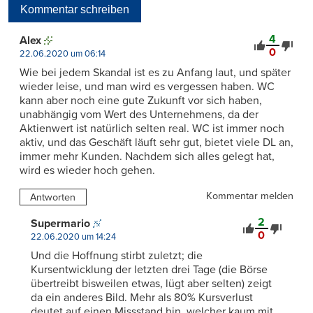
Kommentar schreiben
4
Alex
0
22.06.2020 um 06:14
Wie bei jedem Skandal ist es zu Anfang laut, und später
wieder leise, und man wird es vergessen haben. WC
kann aber noch eine gute Zukunft vor sich haben,
unabhängig vom Wert des Unternehmens, da der
Aktienwert ist natürlich selten real. WC ist immer noch
aktiv, und das Geschäft läuft sehr gut, bietet viele DL an,
immer mehr Kunden. Nachdem sich alles gelegt hat,
wird es wieder hoch gehen.
Kommentar melden
Antworten
2
Supermario
0
22.06.2020 um 14:24
Und die Hoffnung stirbt zuletzt; die
Kursentwicklung der letzten drei Tage (die Börse
übertreibt bisweilen etwas, lügt aber selten) zeigt
da ein anderes Bild. Mehr als 80% Kursverlust
deutet auf einen Missstand hin, welcher kaum mit