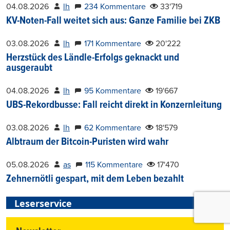
04.08.2026
lh
234 Kommentare
33'719
KV-Noten-Fall weitet sich aus: Ganze Familie bei ZKB
03.08.2026
lh
171 Kommentare
20'222
Herzstück des Ländle-Erfolgs geknackt und
ausgeraubt
04.08.2026
lh
95 Kommentare
19'667
UBS-Rekordbusse: Fall reicht direkt in Konzernleitung
03.08.2026
lh
62 Kommentare
18'579
Albtraum der Bitcoin-Puristen wird wahr
05.08.2026
as
115 Kommentare
17'470
Zehnernötli gespart, mit dem Leben bezahlt
Leserservice