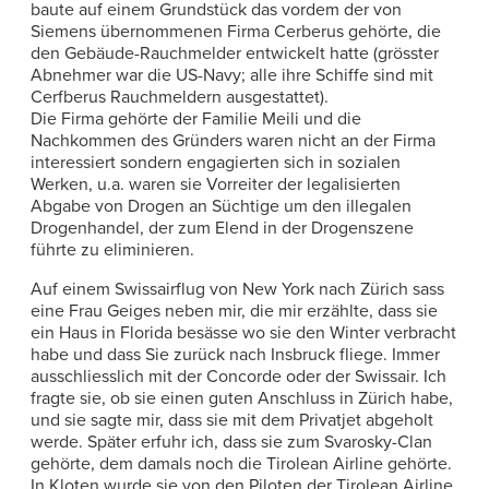
baute auf einem Grundstück das vordem der von
Siemens übernommenen Firma Cerberus gehörte, die
den Gebäude-Rauchmelder entwickelt hatte (grösster
Abnehmer war die US-Navy; alle ihre Schiffe sind mit
Cerfberus Rauchmeldern ausgestattet).
Die Firma gehörte der Familie Meili und die
Nachkommen des Gründers waren nicht an der Firma
interessiert sondern engagierten sich in sozialen
Werken, u.a. waren sie Vorreiter der legalisierten
Abgabe von Drogen an Süchtige um den illegalen
Drogenhandel, der zum Elend in der Drogenszene
führte zu eliminieren.
Auf einem Swissairflug von New York nach Zürich sass
eine Frau Geiges neben mir, die mir erzählte, dass sie
ein Haus in Florida besässe wo sie den Winter verbracht
habe und dass Sie zurück nach Insbruck fliege. Immer
ausschliesslich mit der Concorde oder der Swissair. Ich
fragte sie, ob sie einen guten Anschluss in Zürich habe,
und sie sagte mir, dass sie mit dem Privatjet abgeholt
werde. Später erfuhr ich, dass sie zum Svarosky-Clan
gehörte, dem damals noch die Tirolean Airline gehörte.
In Kloten wurde sie von den Piloten der Tirolean Airline