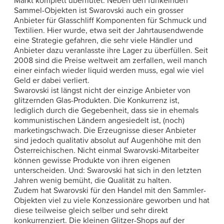
Markt komplett überflutet. Neben den funkelnden
Sammel-Objekten ist Swarovski auch ein grosser
Anbieter für Glasschliff Komponenten für Schmuck und
Textilien. Hier wurde, etwa seit der Jahrtausendwende
eine Strategie gefahren, die sehr viele Händler und
Anbieter dazu veranlasste ihre Lager zu überfüllen. Seit
2008 sind die Preise weltweit am zerfallen, weil manch
einer einfach wieder liquid werden muss, egal wie viel
Geld er dabei verliert.
Swarovski ist längst nicht der einzige Anbieter von
glitzernden Glas-Produkten. Die Konkurrenz ist,
lediglich durch die Gegebenheit, dass sie in ehemals
kommunistischen Ländern angesiedelt ist, (noch)
marketingschwach. Die Erzeugnisse dieser Anbieter
sind jedoch qualitativ absolut auf Augenhöhe mit den
Österreichischen. Nicht einmal Swarovski-Mitarbeiter
können gewisse Produkte von ihren eigenen
unterscheiden. Und: Swarovski hat sich in den letzten
Jahren wenig bemüht, die Qualität zu halten.
Zudem hat Swarovski für den Handel mit den Sammler-
Objekten viel zu viele Konzessionäre geworben und hat
diese teilweise gleich selber und sehr direkt
konkurrenziert. Die kleinen Glitzer-Shops auf der