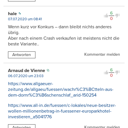
6
hale
0
07.07.2020 um 08:41
Wenn kurz vor Konkurs – dann bleibt nichts anderes
übrig.
Aber nach einem Crash verkaufen ist meistens nicht die
beste Variante..
Kommentar melden
Antworten
6
Arnaud de Vienne
0
06.07.2020 um 23:03
https://www.allgaeuer-
zeitung.de/allgaeu/fuessen/wachr%C3%BCtteln-aus-
dem-dornr%C3%B6schenschlaf_arid-150254
https://www.all-in.de/fuessen/c-lokales/neue-besitzer-
wollen-millionenbetrag-in-fuessener-europarkhotel-
investieren_a5041776
Kommentar melden
Antworten