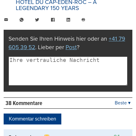
HOTEL DU CAP-EDEN-ROC – A
LEGENDARY 150 YEARS
E-
WhatsApp
Twitter
Facebook
LinkedIn
Mail
Seite
drucken
Senden Sie Ihren Hinweis hier oder an
+41 79
605 39 52
. Lieber per
Post
?
38 Kommentare
Beste ▾
Beste
Neueste
Kommentar schreiben
Viele Antworten
Kontrovers