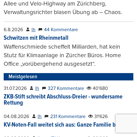
Allee und Velo-Highway am Zürichberg,
Verwaltungsrichter blasen Übung ab – Chaos.
6.8.2026
lh
44 Kommentare
Schwitzen mit Rheinmetall
Waffenschmiede scheffelt Milliarden, hat kein
Stutz für Klimaanlage in Zürcher Büros. Home
Office „vorübergehend ausgesetzt“.
Meistgelesen
31.07.2026
lh
327 Kommentare
40'680
ZKB-Stift schreibt Abschluss-Dreier - wundersame
Rettung
04.08.2026
lh
231 Kommentare
31'626
KV-Noten-Fall weitet sich aus: Ganze Familie bei ZKB