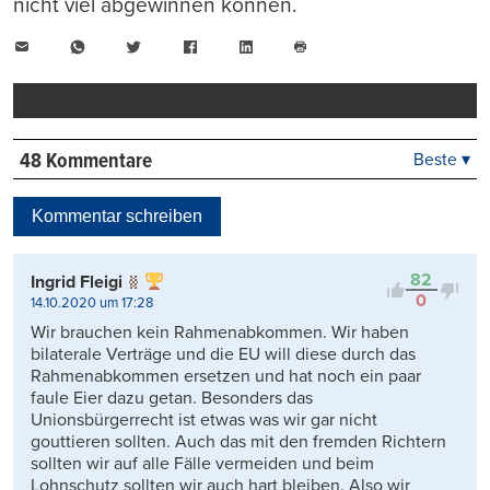
nicht viel abgewinnen können.
E-
WhatsApp
Twitter
Facebook
LinkedIn
Mail
Seite
drucken
48 Kommentare
Beste ▾
Beste
Neueste
Kommentar schreiben
Viele Antworten
Kontrovers
82
Ingrid Fleigi
0
14.10.2020 um 17:28
Wir brauchen kein Rahmenabkommen. Wir haben
bilaterale Verträge und die EU will diese durch das
Rahmenabkommen ersetzen und hat noch ein paar
faule Eier dazu getan. Besonders das
Unionsbürgerrecht ist etwas was wir gar nicht
gouttieren sollten. Auch das mit den fremden Richtern
sollten wir auf alle Fälle vermeiden und beim
Lohnschutz sollten wir auch hart bleiben. Also wir