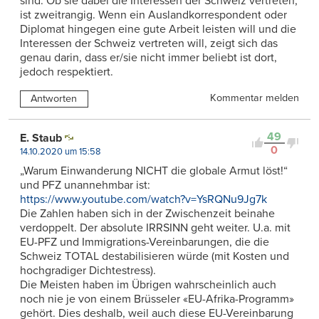
sind. Ob sie dabei die Interessen der Schweiz vertreten,
ist zweitrangig. Wenn ein Auslandkorrespondent oder
Diplomat hingegen eine gute Arbeit leisten will und die
Interessen der Schweiz vertreten will, zeigt sich das
genau darin, dass er/sie nicht immer beliebt ist dort,
jedoch respektiert.
Kommentar melden
Antworten
49
E. Staub
0
14.10.2020 um 15:58
„Warum Einwanderung NICHT die globale Armut löst!“
und PFZ unannehmbar ist:
https://www.youtube.com/watch?v=YsRQNu9Jg7k
Die Zahlen haben sich in der Zwischenzeit beinahe
verdoppelt. Der absolute IRRSINN geht weiter. U.a. mit
EU-PFZ und Immigrations-Vereinbarungen, die die
Schweiz TOTAL destabilisieren würde (mit Kosten und
hochgradiger Dichtestress).
Die Meisten haben im Übrigen wahrscheinlich auch
noch nie je von einem Brüsseler «EU-Afrika-Programm»
gehört. Dies deshalb, weil auch diese EU-Vereinbarung