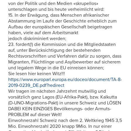
von der Politik und den Medien «skrupellos»
unterschlagen und bis heute verheimlicht wird:
15. In der Erwägung, dass Menschen afrikanischer
Abstammung im Laufe der Geschichte erheblich zum
Aufbau der europäischen Gesellschaft beigetragen
haben, viele auf dem Arbeitsmarkt
jedoch diskriminiert werden;
23. fordert(!) die Kommission und die Mitgliedstaaten
auf, unter Berücksichtigung der bestehenden
Rechtsvorschriften und Verfahren dafür zu sorgen, dass
Migranten, Flüchtlinge und Asylbewerber auf sicherem
und legalem Wege in die EU einreisen können;
Sie lesen hier keinen Witz!!!
https://www.europarl.europa.eu/doceo/document/TA-8-
2019-0239_DE.pdf?redirect
Wir tragen im nächsten Jahrzehnt mutwillig und
vorsätzlich ganz Lagos (EU-Afrika-Pakt), bzw. Kalkutta
(D-UNO-Migrations-Pakt) in unsere Schweiz und LÖSEN
DABEI KEIN EINZIGES Bevölkerungs- oder Armuts-
PROBLEM auf dieser Welt!
Einwohnerzahl Schweiz nach dem 2. Weltkrieg 1945 3,5
Mio. Einwohnerzahl 2020 knapp 9Mio. In nur einer