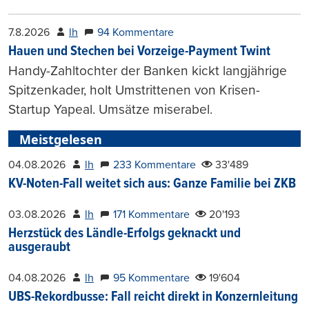
7.8.2026
lh
94 Kommentare
Hauen und Stechen bei Vorzeige-Payment Twint
Handy-Zahltochter der Banken kickt langjährige
Spitzenkader, holt Umstrittenen von Krisen-
Startup Yapeal. Umsätze miserabel.
Meistgelesen
04.08.2026
lh
233 Kommentare
33'489
KV-Noten-Fall weitet sich aus: Ganze Familie bei ZKB
03.08.2026
lh
171 Kommentare
20'193
Herzstück des Ländle-Erfolgs geknackt und
ausgeraubt
04.08.2026
lh
95 Kommentare
19'604
UBS-Rekordbusse: Fall reicht direkt in Konzernleitung