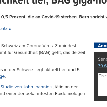
lichkeit tief, BAG giga-h
,5 Prozent, die an Covid-19 sterben. Bern spricht w
ntare
Ano
 Schweiz am Corona-Virus. Zumindest,
t für Gesundheit (BAG) geht, das derzeit
Send
79 6
 in der Schweiz liegt aktuell bei rund 5
age
.
r
Studie von John Ioannidis
, tätig an der
d und einer der bekanntesten Epidemiologen