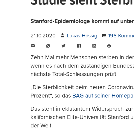
Studie sieht Sterb
Stanford-Epidemiologe kommt auf unter 0
21.10.2020
Lukas Hässig
196 Komme
E-
WhatsApp
Twitter
Facebook
LinkedIn
Mail
Seite
drucken
Zehn Mal mehr Menschen sterben in der
wenn es nach dem zuständigen Bundesam
nächste Total-Schliessungen prüft.
„Die Sterblichkeit beim neuen Coronavirus
Prozent“, so das
BAG auf seiner Homep
Das steht in eklatantem Widerspruch zu
kalifornischen Elite-Universität Stanfor
der Welt.