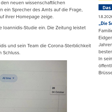
nd den neuen wissenschaftlichen
Das
n ein Sprecher des Amts auf die Frage,
auf ihrer Homepage zeige.
1.8.202
„Die S
e Ioannidis-Studie ein. Die Zeitung leistet
Famili
Eidgen
Jahren
idis und sein Team die Corona-Sterblichkeit
beste
m Schluss.
In se
öffent
Brüsse