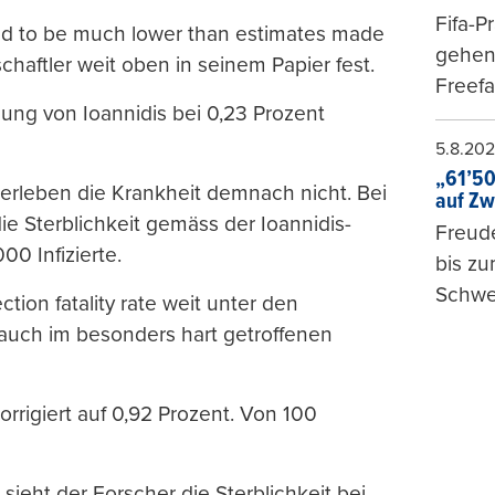
Fifa-P
ended to be much lower than estimates made
gehen 
schaftler weit oben in seinem Papier fest.
Freefa
ung von Ioannidis bei 0,23 Prozent
5.8.20
„61’50
berleben die Krankheit demnach nicht. Bei
auf Zw
die Sterblichkeit gemäss der Ioannidis-
Freude
00 Infizierte.
bis z
Schwe
ction fatality rate weit unter den
auch im besonders hart getroffenen
korrigiert auf 0,92 Prozent. Von 100
l sieht der Forscher die Sterblichkeit bei