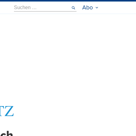
Suche
Abo
nach: