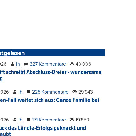
stgelesen
2026
lh
327 Kommentare
40'006
ift schreibt Abschluss-Dreier - wundersame
g
2026
lh
225 Kommentare
29'943
en-Fall weitet sich aus: Ganze Familie bei
2026
lh
171 Kommentare
19'850
ück des Ländle-Erfolgs geknackt und
aubt