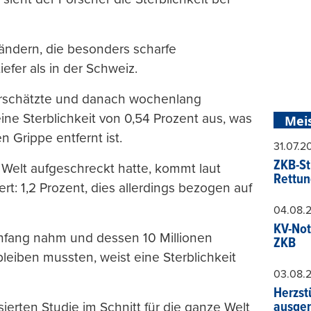
Ländern, die besonders scharfe
efer als in der Schweiz.
terschätzte und danach wochenlang
eine Sterblichkeit von 0,54 Prozent aus, was
Mei
 Grippe entfernt ist.
31.07.
ZKB-St
e Welt aufgeschreckt hatte, kommt laut
Rettun
t: 1,2 Prozent, dies allerdings bezogen auf
04.08.
KV-Not
nfang nahm und dessen 10 Millionen
ZKB
eiben mussten, weist eine Sterblichkeit
03.08.
Herzst
ausger
isierten Studie im Schnitt für die ganze Welt