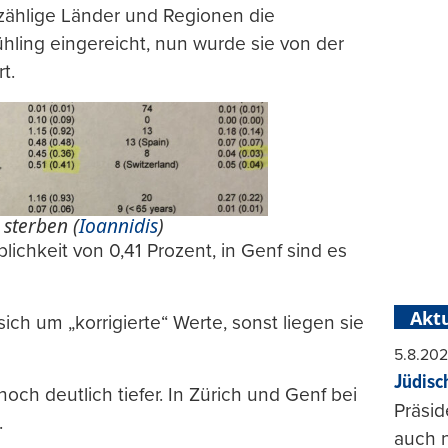
nzählige Länder und Regionen die
ühling eingereicht, nun wurde sie von der
t.
 sterben (
Ioannidis
)
lichkeit von 0,41 Prozent, in Genf sind es
Aktu
ich um „korrigierte“ Werte, sonst liegen sie
5.8.20
Jüdisc
noch deutlich tiefer. In Zürich und Genf bei
Präsid
.
auch n