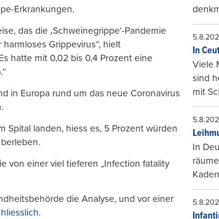
ppe-Erkrankungen.
denkma
weise, das die ‚Schweinegrippe‘-Pandemie
5.8.20
harmloses Grippevirus“, hielt
In Ceu
„Es hatte mit 0,02 bis 0,4 Prozent eine
Viele 
.“
sind 
mit Sc
nd in Europa rund um das neue Coronavirus
.
5.8.20
m Spital landen, hiess es, 5 Prozent würden
Leihmu
überleben.
In Deu
räumen
 von einer viel tieferen „Infection fatality
Kader
undheitsbehörde die Analyse, und vor einer
5.8.20
hliesslich
.
Infant