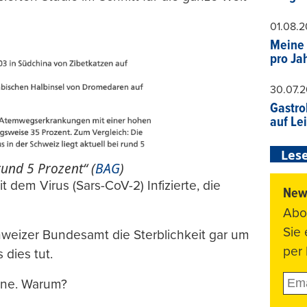
01.08.
Meine 
pro Ja
30.07.
Gastro
auf Le
Lese
rund 5 Prozent“ (
BAG
)
dem Virus (Sars-CoV-2) Infizierte, die
News
Abo
Sie
hweizer Bundesamt die Sterblichkeit gar um
per 
 dies tut.
onne. Warum?