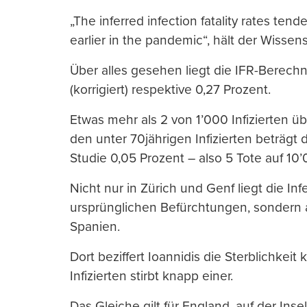
„The inferred infection fatality rates t
earlier in the pandemic“, hält der Wissen
Über alles gesehen liegt die IFR-Berechn
(korrigiert) respektive 0,27 Prozent.
Etwas mehr als 2 von 1’000 Infizierten ü
den unter 70jährigen Infizierten beträgt 
Studie 0,05 Prozent – also 5 Tote auf 10’0
Nicht nur in Zürich und Genf liegt die Infe
ursprünglichen Befürchtungen, sondern 
Spanien.
Dort beziffert Ioannidis die Sterblichkeit 
Infizierten stirbt knapp einer.
Das Gleiche gilt für England, auf der Inse