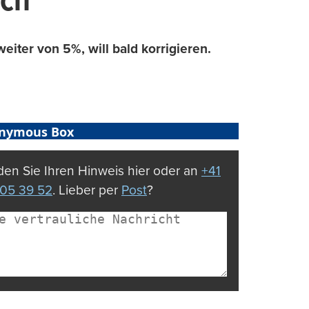
och
eiter von 5%, will bald korrigieren.
nymous Box
en Sie Ihren Hinweis hier oder an
+41
05 39 52
. Lieber per
Post
?