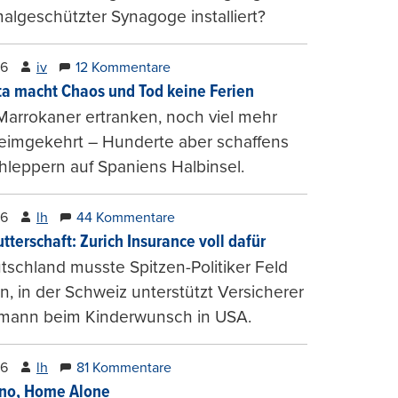
lgeschützter Synagoge installiert?
26
iv
12 Kommentare
ta macht Chaos und Tod keine Ferien
Marrokaner ertranken, noch viel mehr
heimgekehrt – Hunderte aber schaffens
hleppern auf Spaniens Halbinsel.
26
lh
44 Kommentare
tterschaft: Zurich Insurance voll dafür
tschland musste Spitzen-Politiker Feld
, in der Schweiz unterstützt Versicherer
mann beim Kinderwunsch in USA.
26
lh
81 Kommentare
ino, Home Alone