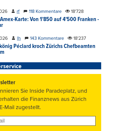
2026
rf
118 Kommentare
18'728
Amex-Karte: Von 1'850 auf 4'500 Franken -
hr
2026
lh
143 Kommentare
18'237
könig Péclard kroch Zürichs Chefbeamten
im
rservice
letter
nnieren Sie Inside Paradeplatz, und
 erhalten die Finanznews aus Zürich
E-Mail zugestellt.