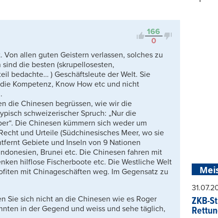
Viele Antworten
Kontrovers
166
0
. Von allen guten Geistern verlassen, solches zu
sind die besten (skrupellosesten,
eil bedachte… ) Geschäftsleute der Welt. Sie
r die Kompetenz, Know How etc und nicht
.
en die Chinesen begrüssen, wie wir die
typisch schweizerischer Spruch: „Nur die
lber“. Die Chinesen kümmern sich weder um
Recht und Urteile (Südchinesisches Meer, wo sie
tfernt Gebiete und Inseln von 9 Nationen
Indonesien, Brunei etc. Die Chinesen fahren mit
nken hilflose Fischerboote etc. Die Westliche Welt
Mei
rofiten mit Chinageschäften weg. Im Gegensatz zu
31.07.
en Sie sich nicht an die Chinesen wie es Roger
ZKB-St
hnten in der Gegend und weiss und sehe täglich,
Rettun