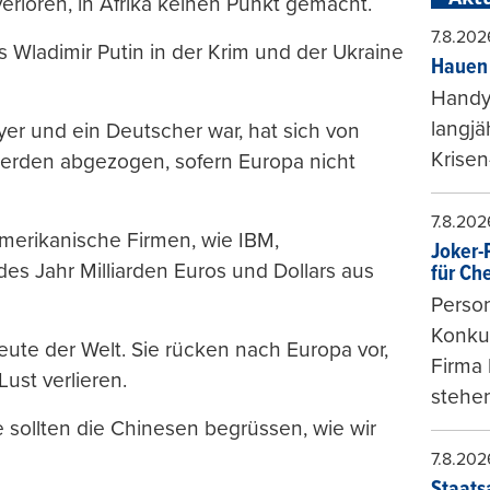
erloren, in Afrika keinen Punkt gemacht.
7.8.202
s Wladimir Putin in der Krim und der Ukraine
Hauen 
Handy-
langjä
er und ein Deutscher war, hat sich von
Krisen
erden abgezogen, sofern Europa nicht
7.8.202
merikanische Firmen, wie IBM,
Joker-P
es Jahr Milliarden Euros und Dollars aus
für Ch
Person
Konkur
eute der Welt. Sie rücken nach Europa vor,
Firma 
Lust verlieren.
stehen
 sollten die Chinesen begrüssen, wie wir
7.8.202
Staats