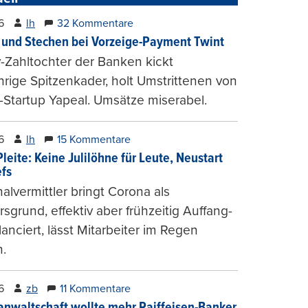
6
lh
32 Kommentare
und Stechen bei Vorzeige-Payment Twint
Zahltochter der Banken kickt
hrige Spitzenkader, holt Umstrittenen von
-Startup Yapeal. Umsätze miserabel.
6
lh
15 Kommentare
leite: Keine Julilöhne für Leute, Neustart
efs
alvermittler bringt Corona als
sgrund, effektiv aber frühzeitig Auffang-
lanciert, lässt Mitarbeiter im Regen
.
6
zb
11 Kommentare
anwaltschaft wollte mehr Raiffeisen-Banker