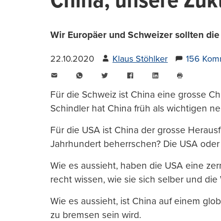
China, unsere Zuk
Wir Europäer und Schweizer sollten die
22.10.2020
Klaus Stöhlker
156 Kom
E-
WhatsApp
Twitter
Facebook
LinkedIn
Mail
Seite
drucken
Für die Schweiz ist China eine grosse C
Schindler hat China früh als wichtigen n
Für die USA ist China der grosse Herausfo
Jahrhundert beherrschen? Die USA oder
Wie es aussieht, haben die USA eine zerr
recht wissen, wie sie sich selber und die 
Wie es aussieht, ist China auf einem glob
zu bremsen sein wird.