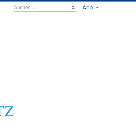
Suche
Abo
nach: