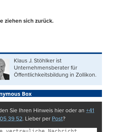
e ziehen sich zurück.
Klaus J. Stöhlker ist
Unternehmens­berater für
Öffentlichkeits­bildung in Zollikon.
nymous Box
en Sie Ihren Hinweis hier oder an
+41
05 39 52
. Lieber per
Post
?