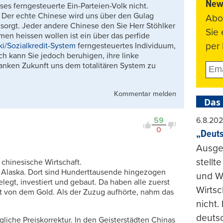
News
ses ferngesteuerte Ein-Parteien-Volk nicht.
 Der echte Chinese wird uns über den Gulag
Abo
tsorgt. Jeder andere Chinese den Sie Herr Stöhlker
Sie
n heissen wollen ist ein über das perfide
per 
ki/Sozialkredit-System
ferngesteuertes Individuum,
h kann Sie jedoch beruhigen, ihre linke
ranken Zukunft uns dem totalitären System zu
Kommentar melden
Das
6.8.20
59
0
„Deuts
Ausge
stellt
chinesische Wirtschaft.
n Alaska. Dort sind Hunderttausende hingezogen
und Wi
legt, investiert und gebaut. Da haben alle zuerst
Wirtsc
t von dem Gold. Als der Zuzug aufhörte, nahm das
nicht.
deuts
gliche Preiskorrektur. In den Geisterstädten Chinas