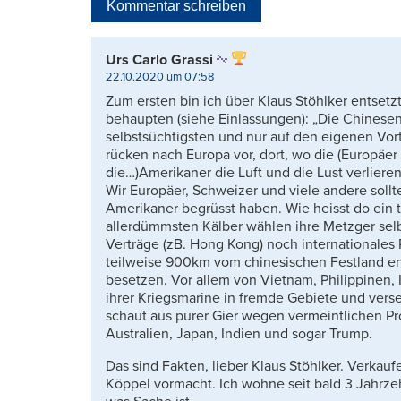
Kommentar schreiben
Urs Carlo Grassi
22.10.2020 um 07:58
Zum ersten bin ich über Klaus Stöhlker entsetzt
behaupten (siehe Einlassungen): „Die Chinesen 
selbstsüchtigsten und nur auf den eigenen Vort
rücken nach Europa vor, dort, wo die (Europäe
die…)Amerikaner die Luft und die Lust verlieren
Wir Europäer, Schweizer und viele andere sollt
Amerikaner begrüsst haben. Wie heisst do ein 
allerdümmsten Kälber wählen ihre Metzger se
Verträge (zB. Hong Kong) noch internationales 
teilweise 900km vom chinesischen Festland en
besetzen. Vor allem von Vietnam, Philippinen, 
ihrer Kriegsmarine in fremde Gebiete und verse
schaut aus purer Gier wegen vermeintlichen P
Australien, Japan, Indien und sogar Trump.
Das sind Fakten, lieber Klaus Stöhlker. Verkauf
Köppel vormacht. Ich wohne seit bald 3 Jahrze