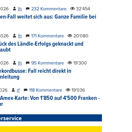
2026
lh
232 Kommentare
32'454
en-Fall weitet sich aus: Ganze Familie bei
2026
lh
171 Kommentare
20'080
ück des Ländle-Erfolgs geknackt und
aubt
2026
lh
95 Kommentare
19'300
kordbusse: Fall reicht direkt in
nleitung
2026
rf
118 Kommentare
19'036
Amex-Karte: Von 1'850 auf 4'500 Franken -
hr
rservice