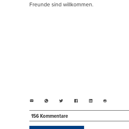
Freunde sind willkommen.
E-
WhatsApp
Twitter
Facebook
LinkedIn
Mail
Seite
drucken
156 Kommentare