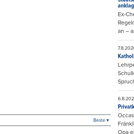
ankla
Ex-Che
Regeln
an – a
7.8.202
Kathol
Lehrp
Schul
Spruch
6.8.20
Privat
Occasi
Beste ▾
Beste
Fränkl
Neueste
Opa ei