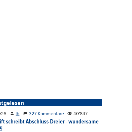
stgelesen
2026
lh
327 Kommentare
40'847
ift schreibt Abschluss-Dreier - wundersame
g