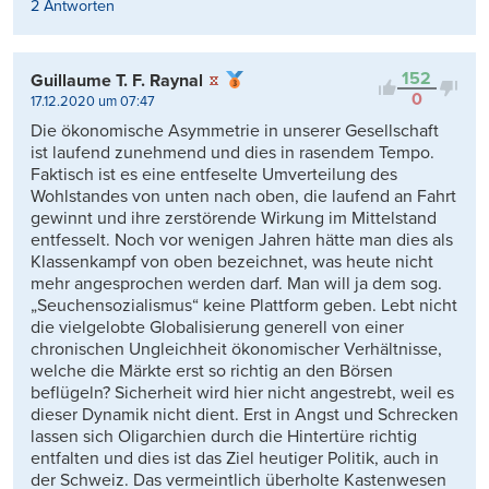
2 Antworten
152
Guillaume T. F. Raynal
0
17.12.2020 um 07:47
Die ökonomische Asymmetrie in unserer Gesellschaft
ist laufend zunehmend und dies in rasendem Tempo.
Faktisch ist es eine entfeselte Umverteilung des
Wohlstandes von unten nach oben, die laufend an Fahrt
gewinnt und ihre zerstörende Wirkung im Mittelstand
entfesselt. Noch vor wenigen Jahren hätte man dies als
Klassenkampf von oben bezeichnet, was heute nicht
mehr angesprochen werden darf. Man will ja dem sog.
„Seuchensozialismus“ keine Plattform geben. Lebt nicht
die vielgelobte Globalisierung generell von einer
chronischen Ungleichheit ökonomischer Verhältnisse,
welche die Märkte erst so richtig an den Börsen
beflügeln? Sicherheit wird hier nicht angestrebt, weil es
dieser Dynamik nicht dient. Erst in Angst und Schrecken
lassen sich Oligarchien durch die Hintertüre richtig
entfalten und dies ist das Ziel heutiger Politik, auch in
der Schweiz. Das vermeintlich überholte Kastenwesen