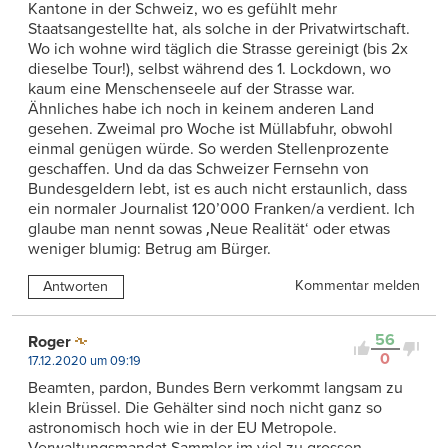
Kantone in der Schweiz, wo es gefühlt mehr
Staatsangestellte hat, als solche in der Privatwirtschaft.
Wo ich wohne wird täglich die Strasse gereinigt (bis 2x
dieselbe Tour!), selbst während des 1. Lockdown, wo
kaum eine Menschenseele auf der Strasse war.
Ähnliches habe ich noch in keinem anderen Land
gesehen. Zweimal pro Woche ist Müllabfuhr, obwohl
einmal genügen würde. So werden Stellenprozente
geschaffen. Und da das Schweizer Fernsehn von
Bundesgeldern lebt, ist es auch nicht erstaunlich, dass
ein normaler Journalist 120’000 Franken/a verdient. Ich
glaube man nennt sowas ‚Neue Realität‘ oder etwas
weniger blumig: Betrug am Bürger.
Kommentar melden
Antworten
56
Roger
0
17.12.2020 um 09:19
Beamten, pardon, Bundes Bern verkommt langsam zu
klein Brüssel. Die Gehälter sind noch nicht ganz so
astronomisch hoch wie in der EU Metropole.
Verwaltungsmandat Sammler im viel zu grossen