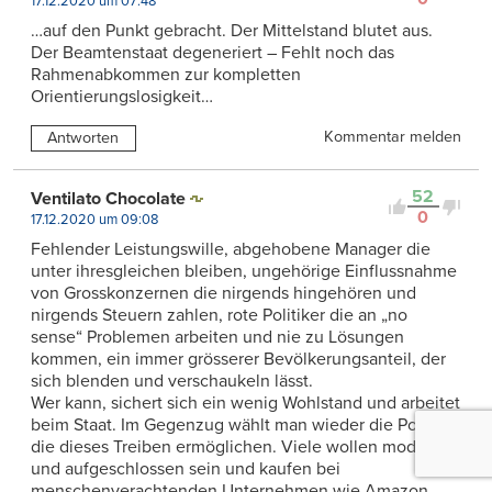
17.12.2020 um 07:48
…auf den Punkt gebracht. Der Mittelstand blutet aus.
Der Beamtenstaat degeneriert – Fehlt noch das
Rahmenabkommen zur kompletten
Orientierungslosigkeit…
Kommentar melden
Antworten
52
Ventilato Chocolate
0
17.12.2020 um 09:08
Fehlender Leistungswille, abgehobene Manager die
unter ihresgleichen bleiben, ungehörige Einflussnahme
von Grosskonzernen die nirgends hingehören und
nirgends Steuern zahlen, rote Politiker die an „no
sense“ Problemen arbeiten und nie zu Lösungen
kommen, ein immer grösserer Bevölkerungsanteil, der
sich blenden und verschaukeln lässt.
Wer kann, sichert sich ein wenig Wohlstand und arbeitet
beim Staat. Im Gegenzug wählt man wieder die Politiker
die dieses Treiben ermöglichen. Viele wollen modern
und aufgeschlossen sein und kaufen bei
menschenverachtenden Unternehmen wie Amazon