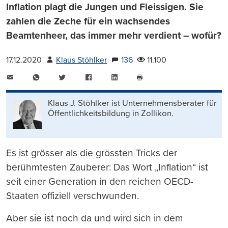
Inflation plagt die Jungen und Fleissigen. Sie
zahlen die Zeche für ein wachsendes
Beamtenheer, das immer mehr verdient – wofür?
17.12.2020
Klaus Stöhlker
136
11.100
E-
WhatsApp
Twitter
Facebook
LinkedIn
Mail
Seite
drucken
Klaus J. Stöhlker ist Unternehmens­berater für
Öffentlichkeits­bildung in Zollikon.
Es ist grösser als die grössten Tricks der
berühmtesten Zauberer: Das Wort „Inflation“ ist
seit einer Generation in den reichen OECD-
Staaten offiziell verschwunden.
Aber sie ist noch da und wird sich in dem