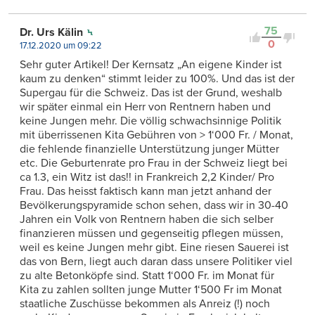
75
Dr. Urs Kälin
0
17.12.2020 um 09:22
Sehr guter Artikel! Der Kernsatz „An eigene Kinder ist
kaum zu denken“ stimmt leider zu 100%. Und das ist der
Supergau für die Schweiz. Das ist der Grund, weshalb
wir später einmal ein Herr von Rentnern haben und
keine Jungen mehr. Die völlig schwachsinnige Politik
mit überrissenen Kita Gebühren von > 1‘000 Fr. / Monat,
die fehlende finanzielle Unterstützung junger Mütter
etc. Die Geburtenrate pro Frau in der Schweiz liegt bei
ca 1.3, ein Witz ist das!! in Frankreich 2,2 Kinder/ Pro
Frau. Das heisst faktisch kann man jetzt anhand der
Bevölkerungspyramide schon sehen, dass wir in 30-40
Jahren ein Volk von Rentnern haben die sich selber
finanzieren müssen und gegenseitig pflegen müssen,
weil es keine Jungen mehr gibt. Eine riesen Sauerei ist
das von Bern, liegt auch daran dass unsere Politiker viel
zu alte Betonköpfe sind. Statt 1‘000 Fr. im Monat für
Kita zu zahlen sollten junge Mutter 1‘500 Fr im Monat
staatliche Zuschüsse bekommen als Anreiz (!) noch