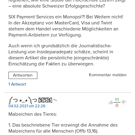
– eine absolute Schweizer Erfolgsgeschichte?
SIX Payment Services ein Monopol?! Bei Weitem nicht!
In der Akzeptanz von MasterCard, Visa und Twint
stehem dem Handel verschiedene Möglichkeiten an
Payment-Anbietern zur Verfügung.
Auch wenn ich grundsätzlich die Journalistische-
Leistung von Insideparadepatz schätze, scheint in
diesem Artikel die persönliche (eingeschränkte)
Einschätzung die Fakten zu überwiegen.
Kommentar melden
Antworten
1 Antwort
11
༼ つ ◕_◕ ༽つ [̲̅$̲̅(̲̅5̲̅)̲̅$̲̅]
0
04.02.2021 um 22:26
Malzeichen des Tieres:
1. Das beschriebene Tier erzwingt die Annahme des
Malzeichens für alle Menschen (Offb 13,16).