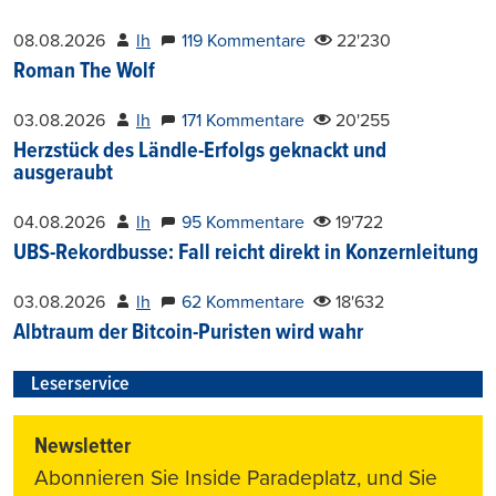
08.08.2026
lh
119 Kommentare
22'230
Roman The Wolf
03.08.2026
lh
171 Kommentare
20'255
Herzstück des Ländle-Erfolgs geknackt und
ausgeraubt
04.08.2026
lh
95 Kommentare
19'722
UBS-Rekordbusse: Fall reicht direkt in Konzernleitung
03.08.2026
lh
62 Kommentare
18'632
Albtraum der Bitcoin-Puristen wird wahr
Leserservice
Newsletter
Abonnieren Sie Inside Paradeplatz, und Sie