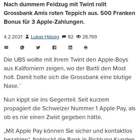
Nach dummem Feldzug mit Twint rollt
Grossbank Amis roten Teppich aus. 500 Franken
Bonus für 3 Apple-Zahlungen.
4.2.2021
Lukas Hässig
82
28.769
E-
WhatsApp
Twitter
Facebook
LinkedIn
Mail
Seite
drucken
Die UBS wollte mit ihrem Twint den Apple-Boys
aus Kaliforniern zeigen, wo der Bartli den Most
holt. Damit holte sich die Grossbank eine blutige
Nase.¨
Nun kippt sie ins Gegenteil. Seit kurzem
propagiert die Schweizer Nummer 1 Apple Pay, als
ob es nie einen Zwist gegeben hätte.
„Mit Apple Pay können Sie sicher und kontaktlos
bezahlen“, frohlockt die Bank in Richtung Kunden.