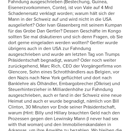
Fahndung ausgeschrieben (Bestechung, Guinea,
Eisenerzvorkommen, Conte), ist von Vale auf 4 Mrd
Schadenersatz verklagt worden; warum hält sich der
Mann in der Schweiz auf und wird nicht in die USA
ausgeliefert? Oder Ivan Glasenberg mit seinem Kumpan
für das Grobe Dan Gertler? Dessen Geschäfte im Kongo
sollten Sie mal diskutieren und sich denn Fragen, ob Sie
dort gerne eingeladen werden wollten? Gertler wurde
übrigens auch in den USA zur Fahndung
ausgeschrieben und wurde am letzten Tag von Trumps
Präsidentschaft begnadigt, warum? Oder noch weiter
zurückgehend, Marc Rich, CEO der Vorgängerfirma von
Glencore, Sohn eines Schrotthändlers aus Belgien, vor
den Nazis nach New York geflüchtet und dort nach
Banklehre als Ölhändler, Embargobrecher (Ölkrise) und
Steuerhinterzieher in Milliardenhöhe zur Fahndung
ausgeschrieben, auch er fand in der Schweiz eine neue
Heimat und auch er wurde begnadigt, nämlich von Bill
Clinton, 30 Minuten vor Ende seiner Präsidentschaft,
warum (Hint: Billy und Hillary brauchten Geld nach den
Prozessen gegen den Lewinsky Mann (I never had sex
with that woman) und den Immobilienskandalen in
Arkansas, um ihre Anwälte zu bezahlen. Wo bleiben die