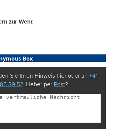
ern zur Wehr.
nymous Box
en Sie Ihren Hinweis hier oder an
+41
05 39 52
. Lieber per
Post
?