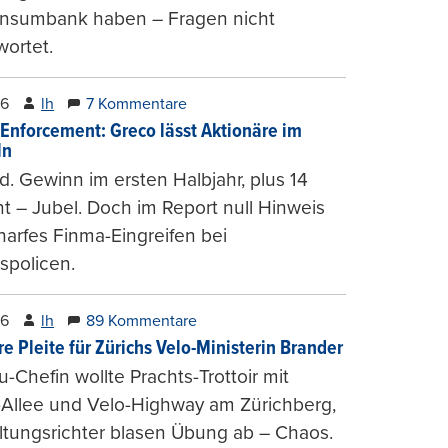
onsumbank haben – Fragen nicht
ortet.
26
lh
7 Kommentare
-Enforcement: Greco lässt Aktionäre im
ln
d. Gewinn im ersten Halbjahr, plus 14
t – Jubel. Doch im Report null Hinweis
harfes Finma-Eingreifen bei
spolicen.
26
lh
89 Kommentare
e Pleite für Zürichs Velo-Ministerin Brander
u-Chefin wollte Prachts-Trottoir mit
Allee und Velo-Highway am Zürichberg,
tungsrichter blasen Übung ab – Chaos.