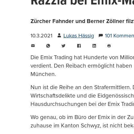
Razzia bei Emix-
Zürcher Fahnder und Berner Zöllner filz
10.3.2021
Lukas Hässig
101 Kommen
E-
WhatsApp
Twitter
Facebook
LinkedIn
Mail
Seite
drucken
Die Emix Trading hat Hunderte von Milli
verdient. Den Reibach ermöglicht haben 
München.
Nun ist die Reihe an den Strafermittlern.
Wirtschaftsdelikte und die Eidgenössisc
Hausdurchsuchungen bei der Emix Tradi
Wo genau, ob im Büro der Emix in der Zu
zuhause im Kanton Schwyz, ist nicht bek