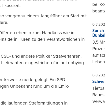
bei K
l kassiert.
beantw
o vor genau einem Jahr, früher am Start mit
ere.
6.8.20
Zurich
 Offerten ebenso zum Handkuss wie in
Dunke
nsiderin Türen zu den Verantwortlichen in
3,5 Mr
Prozen
auf sc
CSU- und andere Politiker Strafverfahren.
Leben
ieferanten eingestrichen für ihr Lobbying
6.8.20
r teilweise niedergelegt. Ein SPD-
Schwer
egen Unbekannt rund um die Emix-
Tiefba
Baum-
Verwal
die laufenden Strafermittlungen in