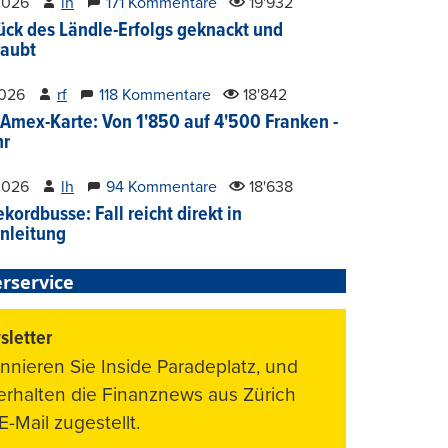
2026
lh
171 Kommentare
19'932
ück des Ländle-Erfolgs geknackt und
aubt
2026
rf
118 Kommentare
18'842
Amex-Karte: Von 1'850 auf 4'500 Franken -
hr
2026
lh
94 Kommentare
18'638
kordbusse: Fall reicht direkt in
nleitung
rservice
letter
nnieren Sie Inside Paradeplatz, und
 erhalten die Finanznews aus Zürich
E-Mail zugestellt.