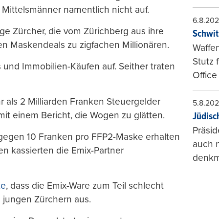
 Mittelsmänner namentlich nicht auf.
6.8.20
ige Zürcher, die vom Zürichberg aus ihre
Schwit
en Maskendeals zu zigfachen Millionären.
Waffen
Stutz 
 und Immobilien-Käufen auf. Seither traten
Office
 als 2 Milliarden Franken Steuergelder
5.8.20
it einem Bericht, die Wogen zu glätten.
Jüdisc
Präsid
g gegen 10 Franken pro FFP2-Maske erhalten
auch n
en kassierten die Emix-Partner
denkma
te
, dass die Emix-Ware zum Teil schlecht
n jungen Zürchern aus.