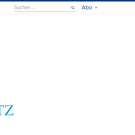
Suche
Abo
nach: