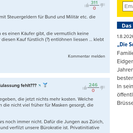
311
0
mit Steuergeldern für Bund und Militär etc. die
Das
es einen Käufer gibt, die vermutlich keine
1.8.202
diesen Kauf fürstlich (?) entlöhnen liessen … klebt
„Die S
Famili
Kommentar melden
Eidgen
Jahren
beste
246
ulassung fehlt???
In se
0
öffent
egeben, die jetzt nichts mehr kosten. Welche
Brüsse
die nicht viel früher für Masken gesorgt, die
rs noch immer nicht. Dafür die Jungen aus Zürich,
und verfilzt unsere Bürokratie ist. Privatinitiative