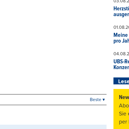
03.08.
Herzst
ausger
01.08.
Meine 
pro Ja
04.08.
UBS-Re
Konzer
Lese
News
Beste ▾
Beste
Abo
Neueste
Sie
Viele Antworten
per 
Kontrovers