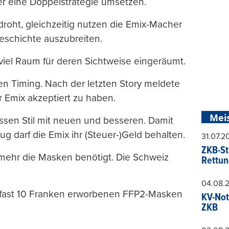
her eine Doppelstrategie umsetzen.
roht, gleichzeitig nutzen die Emix-Macher
Geschichte auszubreiten.
viel Raum für deren Sichtweise eingeräumt.
hen Timing. Nach der letzten Story meldete
 Emix akzeptiert zu haben.
Mei
ossen Stil mit neuen und besseren. Damit
g darf die Emix ihr (Steuer-)Geld behalten.
31.07.
ZKB-St
 mehr die Masken benötigt. Die Schweiz
Rettun
04.08.
r fast 10 Franken erworbenen FFP2-Masken
KV-Not
ZKB