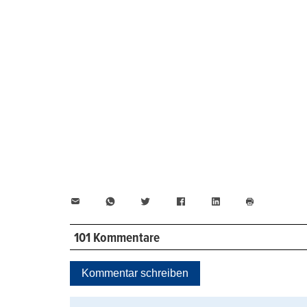
E-
WhatsApp
Twitter
Facebook
LinkedIn
Mail
Seite
drucken
101 Kommentare
Kommentar schreiben