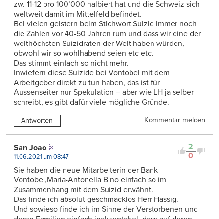
zw. 11-12 pro 100’000 halbiert hat und die Schweiz sich
weltweit damit im Mittelfeld befindet.
Bei vielen geistern beim Stichwort Suizid immer noch
die Zahlen vor 40-50 Jahren rum und dass wir eine der
welthöchsten Suizidraten der Welt haben würden,
obwohl wir so wohlhabend seien etc etc.
Das stimmt einfach so nicht mehr.
Inwiefern diese Suizide bei Vontobel mit dem
Arbeitgeber direkt zu tun haben, das ist für
Aussenseiter nur Spekulation – aber wie LH ja selber
schreibt, es gibt dafür viele mögliche Gründe.
Kommentar melden
Antworten
2
San Joao
0
11.06.2021 um 08:47
Sie haben die neue Mitarbeiterin der Bank
Vontobel,Maria-Antonella Bino einfach so im
Zusammenhang mit dem Suizid erwähnt.
Das finde ich absolut geschmacklos Herr Hässig.
Und sowieso finde ich im Sinne der Verstorbenen und
deren Familien einfach inakzeptabel, dass auf deren