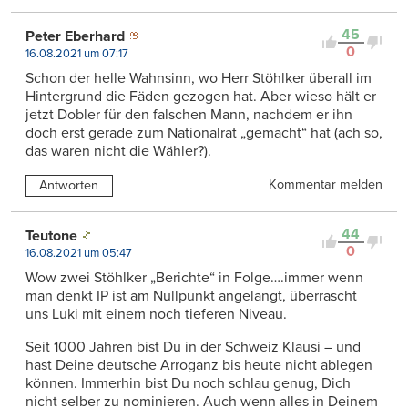
45
Peter Eberhard
0
16.08.2021 um 07:17
Schon der helle Wahnsinn, wo Herr Stöhlker überall im
Hintergrund die Fäden gezogen hat. Aber wieso hält er
jetzt Dobler für den falschen Mann, nachdem er ihn
doch erst gerade zum Nationalrat „gemacht“ hat (ach so,
das waren nicht die Wähler?).
Kommentar melden
Antworten
44
Teutone
0
16.08.2021 um 05:47
Wow zwei Stöhlker „Berichte“ in Folge….immer wenn
man denkt IP ist am Nullpunkt angelangt, überrascht
uns Luki mit einem noch tieferen Niveau.
Seit 1000 Jahren bist Du in der Schweiz Klausi – und
hast Deine deutsche Arroganz bis heute nicht ablegen
können. Immerhin bist Du noch schlau genug, Dich
nicht selber zu nominieren. Auch wenn alles in Deinem