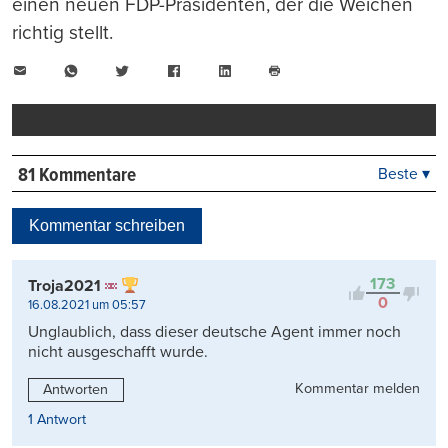
einen neuen FDP-Präsidenten, der die Weichen
richtig stellt.
E-
WhatsApp
Twitter
Facebook
LinkedIn
Mail
Seite
drucken
81 Kommentare
Beste ▾
Beste
Neueste
Kommentar schreiben
Viele Antworten
Kontrovers
173
Troja2021
0
16.08.2021 um 05:57
Unglaublich, dass dieser deutsche Agent immer noch
nicht ausgeschafft wurde.
Kommentar melden
Antworten
1 Antwort