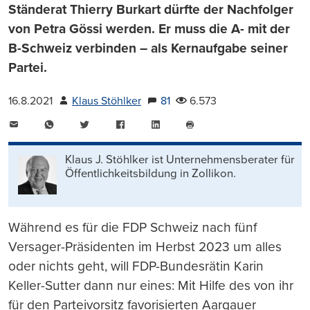
Ständerat Thierry Burkart dürfte der Nachfolger
von Petra Gössi werden. Er muss die A- mit der
B-Schweiz verbinden – als Kernaufgabe seiner
Partei.
16.8.2021
Klaus Stöhlker
81
6.573
E-
WhatsApp
Twitter
Facebook
LinkedIn
Mail
Seite
drucken
Klaus J. Stöhlker ist Unternehmens­berater für
Öffentlichkeits­bildung in Zollikon.
Während es für die FDP Schweiz nach fünf
Versager-Präsidenten im Herbst 2023 um alles
oder nichts geht, will FDP-Bundesrätin Karin
Keller-Sutter dann nur eines: Mit Hilfe des von ihr
für den Parteivorsitz favorisierten Aargauer