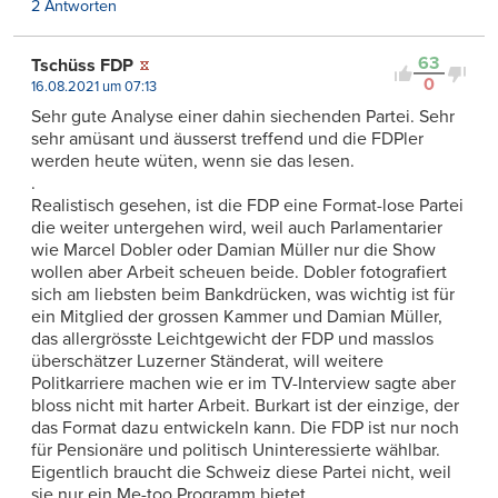
2 Antworten
63
Tschüss FDP
0
16.08.2021 um 07:13
Sehr gute Analyse einer dahin siechenden Partei. Sehr
sehr amüsant und äusserst treffend und die FDPler
werden heute wüten, wenn sie das lesen.
.
Realistisch gesehen, ist die FDP eine Format-lose Partei
die weiter untergehen wird, weil auch Parlamentarier
wie Marcel Dobler oder Damian Müller nur die Show
wollen aber Arbeit scheuen beide. Dobler fotografiert
sich am liebsten beim Bankdrücken, was wichtig ist für
ein Mitglied der grossen Kammer und Damian Müller,
das allergrösste Leichtgewicht der FDP und masslos
überschätzer Luzerner Ständerat, will weitere
Politkarriere machen wie er im TV-Interview sagte aber
bloss nicht mit harter Arbeit. Burkart ist der einzige, der
das Format dazu entwickeln kann. Die FDP ist nur noch
für Pensionäre und politisch Uninteressierte wählbar.
Eigentlich braucht die Schweiz diese Partei nicht, weil
sie nur ein Me-too Programm bietet.