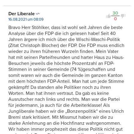
30
Der Liberale
0
16.08.2021 um 08:09
Bravo Herr Stöhlker, dass ist wohl seit Jahren die beste
Analyse über die FDP die ich gelesen habe! Seit 40
Jahren ärgere ich mich über die Wischi-Waschi-Politik
(Zitat Christoph Blocher) der FDP. Die FDP muss endlich
wieder zu ihren früheren Wurzeln finden. Mein Vater
hat mit seinen Parteifreunden und harter Haus zu Haus-
Besuchen jeweils die höchste Prozentzahl an FDP-
Stimmen in seiner Gemeinde (74 %)geschaffen und
somit waren wir auch die Gemeinde im ganzen Kanton
mit dem höchsten FDP-Anteil. Man hat um jede Stimme
gekämpft! Da standen alle Politiker noch zu ihren
Worten. Man hat ihnen vertraut. Da gab es keine
Ausrutscher nach links und rechts. Man war die Partei
für jedermann, ja auch für die Arbeiterklasse! Als
Jungliberale haben wir die „Bonzenpolitik“ eines Ulrich
Bremi stark kritisiert. Mit Missmut haben wir die zu
starke Anlehnung an die Hochfinanz wahrgenommen.
Wir haben immer prophezeit das diese Politik nicht gut