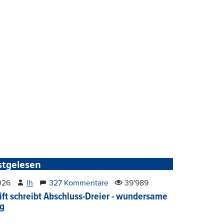
stgelesen
2026
lh
327 Kommentare
39'989
ift schreibt Abschluss-Dreier - wundersame
g