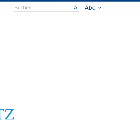
Suche
Abo
nach: