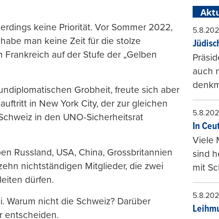
Aktu
llerdings keine Priorität. Vor Sommer 2022,
5.8.20
habe man keine Zeit für die stolze
Jüdisc
in Frankreich auf der Stufe der „Gelben
Präsid
auch n
denkma
undiplomatischen Grobheit, freute sich aber
ftritt in New York City, der zur gleichen
5.8.20
 Schweiz in den UNO-Sicherheitsrat
In Ceu
Viele 
eben Russland, USA, China, Grossbritannien
sind 
zehn nichtständigen Mitglieder, die zwei
mit Sc
leiten dürfen.
5.8.20
i. Warum nicht die Schweiz? Darüber
Leihmu
r entscheiden.