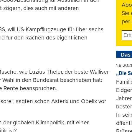
Abo
t zögern, dies auch mit anderen
Sie
per 
S, will US-Kampfflugzeuge für über sechs
Geld für den Rachen des eigentlichen
Das
1.8.202
sche, wie Luzius Theler, der beste Walliser
„Die S
er Wahl in den Bundesrat beschrieben hat:
Famili
ne Rente beanspruchen.
Eidgen
Jahren
esore“, sagten schon Asterix und Obelix vor
beste
In se
 der globalen Klimapolitik, mit einer
öffent
ik ist?
Brüsse