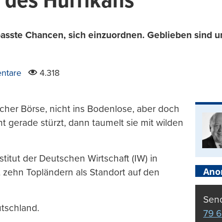
 des Hurrikans
sste Chancen, sich einzuordnen. Geblieben sind uns
ntare
4.318
rcher Börse, nicht ins Bodenlose, aber doch
t gerade stürzt, dann taumelt sie mit wilden
nstitut der Deutschen Wirtschaft (IW) in
Ano
 zehn Topländern als Standort auf den
Send
tschland.
79 6