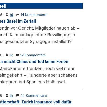
ell
26
bf
14 Kommentare
hes Basel im Zerfall
entin vor Gericht, Mitglieder hauen ab –
och Klimaanlage ohne Bewilligung in
lgeschützter Synagoge installiert?
26
iv
12 Kommentare
ta macht Chaos und Tod keine Ferien
Marrokaner ertranken, noch viel mehr
heimgekehrt – Hunderte aber schaffens
hleppern auf Spaniens Halbinsel.
26
lh
44 Kommentare
tterschaft: Zurich Insurance voll dafür