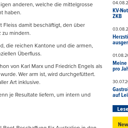
04.08.
inigen anderen, welche die mittelgrosse
KV-Not
ht haben.
ZKB
t Fleiss damit beschäftigt, den über
03.08.
 zu mindern.
Herzst
ausger
nd, die reichen Kantone und die armen,
ziellen Überfluss.
01.08.
Meine 
schon von Karl Marx und Friedrich Engels als
pro Ja
urde. Wer arm ist, wird durchgefüttert.
30.07.
er Art inklusive.
Gastro
 je Resultate liefern, um intern und
auf Le
Lese
News
-Boot-Beschaffung für Australien in den