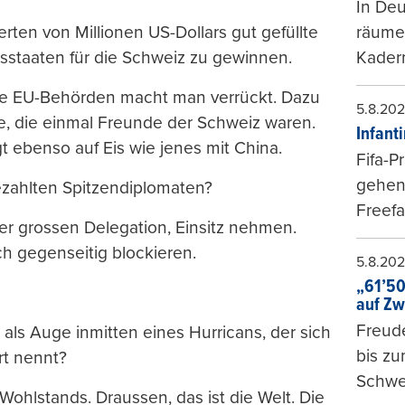
In Deu
räumen
ten von Millionen US-Dollars gut gefüllte
Kader
sstaaten für die Schweiz zu gewinnen.
Die EU-Behörden macht man verrückt. Dazu
5.8.20
e, die einmal Freunde der Schweiz waren.
Infant
ebenso auf Eis wie jenes mit China.
Fifa-P
gehen 
ezahlten Spitzendiplomaten?
Freefa
er grossen Delegation, Einsitz nehmen.
ch gegenseitig blockieren.
5.8.20
„61’50
auf Zw
Freude
als Auge inmitten eines Hurricans, der sich
bis z
rt nennt?
Schwe
Wohlstands. Draussen, das ist die Welt. Die