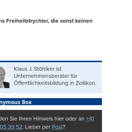
 Freiheitstrychler, die sonst keinen
Klaus J. Stöhlker ist
Unternehmens­berater für
Öffentlichkeits­bildung in Zollikon.
nymous Box
en Sie Ihren Hinweis hier oder an
+41
05 39 52
. Lieber per
Post
?