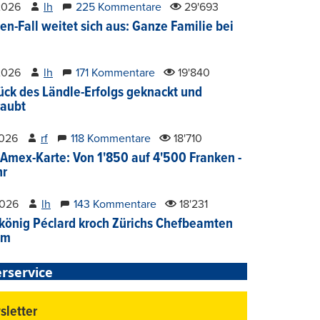
2026
lh
225 Kommentare
29'693
en-Fall weitet sich aus: Ganze Familie bei
2026
lh
171 Kommentare
19'840
ück des Ländle-Erfolgs geknackt und
aubt
2026
rf
118 Kommentare
18'710
Amex-Karte: Von 1'850 auf 4'500 Franken -
hr
2026
lh
143 Kommentare
18'231
könig Péclard kroch Zürichs Chefbeamten
im
rservice
letter