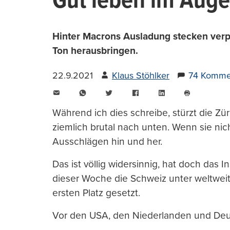
Gut leben im Auge
Hinter Macrons Ausladung stecken verpa
Ton herausbringen.
22.9.2021
Klaus Stöhlker
74 Komme
E-
WhatsApp
Twitter
Facebook
LinkedIn
Mail
Seite
drucken
Während ich dies schreibe, stürzt die Zü
ziemlich brutal nach unten. Wenn sie nich
Ausschlägen hin und her.
Das ist völlig widersinnig, hat doch das I
dieser Woche die Schweiz unter weltweit
ersten Platz gesetzt.
Vor den USA, den Niederlanden und Deu