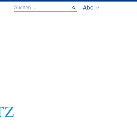
Suche
Abo
nach: