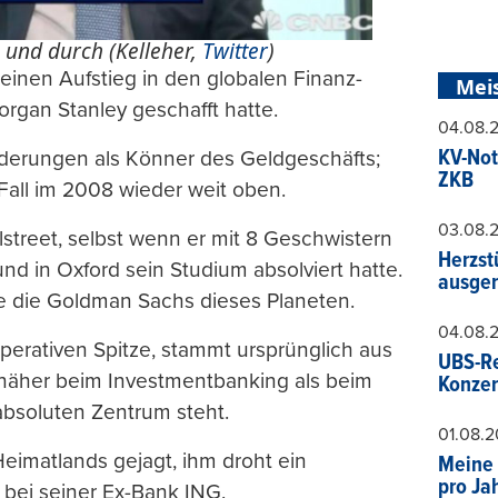
 und durch (Kelleher,
Twitter
)
 seinen Aufstieg in den globalen Finanz-
Mei
gan Stanley geschafft hatte.
04.08.
KV-Not
lderungen als Könner des Geldgeschäfts;
ZKB
Fall im 2008 wieder weit oben.
03.08.
street, selbst wenn er mit 8 Geschwistern
Herzst
d in Oxford sein Studium absolviert hatte.
ausger
e die Goldman Sachs dieses Planeten.
04.08.
perativen Spitze, stammt ursprünglich aus
UBS-Re
 näher beim Investmentbanking als beim
Konzer
absoluten Zentrum steht.
01.08.
eimatlands gejagt, ihm droht ein
Meine 
pro Ja
bei seiner Ex-Bank ING.