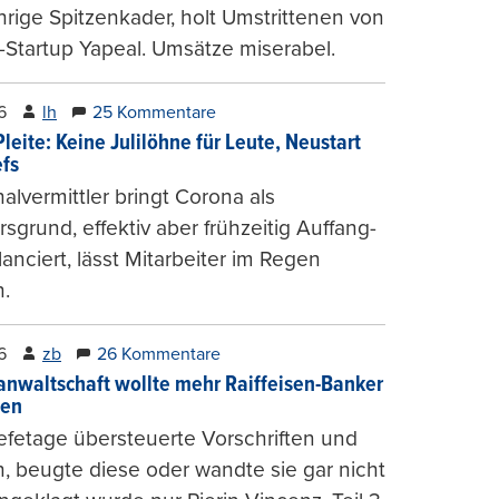
hrige Spitzenkader, holt Umstrittenen von
-Startup Yapeal. Umsätze miserabel.
6
lh
25 Kommentare
leite: Keine Julilöhne für Leute, Neustart
efs
alvermittler bringt Corona als
sgrund, effektiv aber frühzeitig Auffang-
lanciert, lässt Mitarbeiter im Regen
.
6
zb
26 Kommentare
anwaltschaft wollte mehr Raiffeisen-Banker
gen
fetage übersteuerte Vorschriften und
, beugte diese oder wandte sie gar nicht