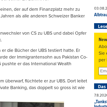
03.08.
r einen, der auf dem Finanzplatz mehr zu
Albtra
 Jahren als alle anderen Schweizer Banker
Lese
tenwechsler von CS zu UBS und dabei Opfer
News
.
Abo
 er die Bücher der UBS testiert hatte. Er
Sie
wurde der Immigrantensohn aus Pakistan Co-
per 
 pushte er das International Wealth
m überwarf, flüchtete er zur UBS. Dort leitet
Das
ivate Banking, das doppelt so gross ist wie
7.8.202
„Tankst
Indust