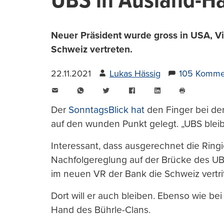
UBS in Ausland-H
Neuer Präsident wurde gross in USA, Vi
Schweiz vertreten.
22.11.2021
Lukas Hässig
105 Komme
E-
WhatsApp
Twitter
Facebook
LinkedIn
Mail
Seite
drucken
Der
SonntagsBlick hat
den Finger bei de
auf den wunden Punkt gelegt. „UBS bleibt 
Interessant, dass ausgerechnet die Ring
Nachfolgereglung auf der Brücke des UB
im neuen VR der Bank die Schweiz vertritt
Dort will er auch bleiben. Ebenso wie be
Hand des Bührle-Clans.