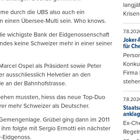
langjä
me durch die UBS also auch ein
Krisen
an einen Übersee-Multi sein. Who knows.
7.8.202
 die wichigste Bank der Eidgenossenschaft
Joker-P
ndes keine Schweizer mehr in einer seiner
für Ch
Person
Konkur
Marcel Ospel als Präsident sowie Peter
Firma 
r ausschliesslich Helvetier an den
stehen
e an der Bahnhofstrasse.
 gehen mussten, hiess das neue Top-Duo
7.8.202
erer mehr Schweizer als Deutscher.
Staats
ankla
e Gemengenlage. Grübel ging dann im 2011
Ex-Che
ihm folgte mit Sergio Ermotti ein nächster
Regeln
r-Eidgenoss.