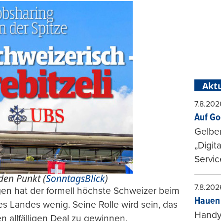
Aktu
7.8.202
Auf Go
Gelbe
„Digit
Servic
nden Punkt (
SonntagsBlick
)
7.8.202
agen hat der formell höchste Schweizer beim
Hauen 
 Landes wenig. Seine Rolle wird sein, das
Handy-
n allfälligen Deal zu gewinnen.