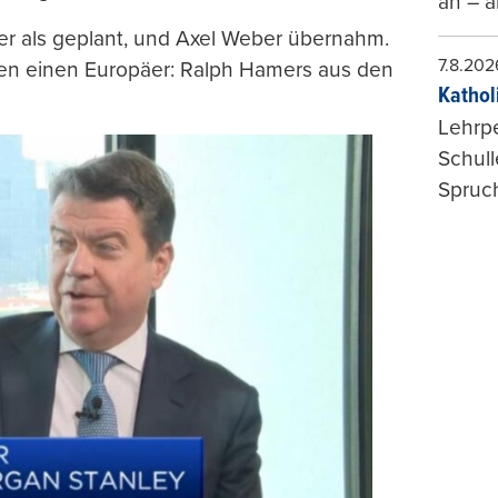
an – a
üher als geplant, und Axel Weber übernahm.
7.8.202
ren einen Europäer: Ralph Hamers aus den
Kathol
Lehrp
Schul
Spruch