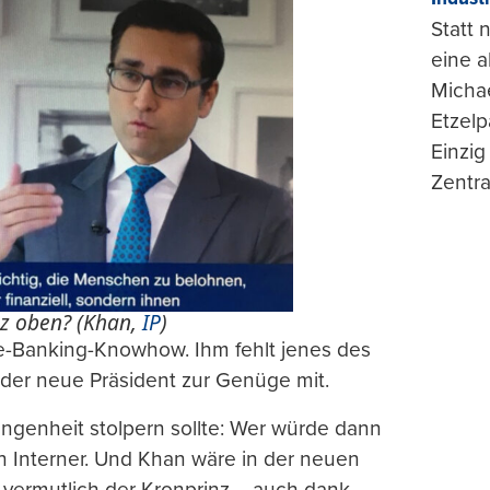
Statt
eine 
Michae
Etzelp
Einzig
Zentra
z oben? (Khan,
IP
)
te-Banking-Knowhow. Ihm fehlt jenes des
 der neue Präsident zur Genüge mit.
genheit stolpern sollte: Wer würde dann
n Interner. Und Khan wäre in der neuen
 vermutlich der Kronprinz – auch dank