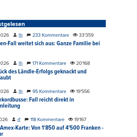
stgelesen
2026
lh
233 Kommentare
33'359
en-Fall weitet sich aus: Ganze Familie bei
2026
lh
171 Kommentare
20'168
ück des Ländle-Erfolgs geknackt und
aubt
2026
lh
95 Kommentare
19'556
kordbusse: Fall reicht direkt in
nleitung
2026
rf
118 Kommentare
19'167
Amex-Karte: Von 1'850 auf 4'500 Franken -
hr