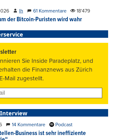
2026
lh
61 Kommentare
18'479
um der Bitcoin-Puristen wird wahr
rservice
letter
nnieren Sie Inside Paradeplatz, und
 erhalten die Finanznews aus Zürich
E-Mail zugestellt.
 Interview
6
14 Kommentare
Podcast
ellen-Business ist sehr ineffiziente
rie“