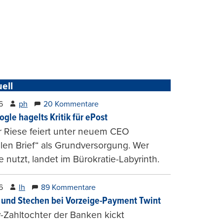
ell
6
ph
20 Kommentare
ogle hagelts Kritik für ePost
r Riese feiert unter neuem CEO
alen Brief“ als Grundversorgung. Wer
e nutzt, landet im Bürokratie-Labyrinth.
6
lh
89 Kommentare
und Stechen bei Vorzeige-Payment Twint
Zahltochter der Banken kickt