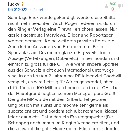
63
lucky
0
06.01.2022 um 15:54
Sonntags-Blick wurde gekündigt, werde diese Blätter
nicht mehr beachten. Auch Roger Federer hat durch
den Ringier-Verlag eine Firewall errichten lassen. Nur
gezielt gestreute Interviews, Bilder und Reportagen
werden gemacht. Keine weiteren privaten Fotos etc.
Auch keine Aussagen von Freunden etc. Beim
Sportanlass im Dezember glänzte Er jeweils durch
Absage (Verletzungen, Dubai etc.) immer mondän und
einfach zu gross für die CH, wie wenn andere Sportler
aus der Schweiz nicht auch international unterwegs
sind. In den letzten 2 Jahren hat RF leider viel Goodwill
verspielt, es wird fleissig für Africa gespendet, aber
dafür für bald 100 Millionen Immobilien in der CH, aber
der Hauptgrund liegt an seinem Manager, pure Gier!!!
Der gute MR wurde mit dem Silberlöffel geboren,
umgibt sich mit Kunst und möchte sehr gerne als
supertalentiert und akademisch rüberkommen, klappt
leider gar nicht. Dafür darf ein Frauengrapscher (De
Schepper) noch immer im Ringier-Verlag arbeiten, und
dies obwohl die gute Eliane einen Film über leidende