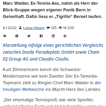
Marc Walder, Ex-Tennis-Ass, nahm als Herr der
Blick-Gruppe wegen eigener Panik Bern in
Geiselhaft. Dafür liess er „Tigrillo“ Berset laufen.
6.1.2022
Lukas Hässig
125
14.339
E-
WhatsApp
Twitter
Facebook
LinkedIn
Mail
Seite
drucken
Klarstellung infolge eines gerichtlichen Vergleichs
zwischen Inside Paradeplatz GmbH sowie Chain
IQ Group AG und Claudio Cisullo.
Kurt Zimmermann kennt die Schweizer
Medienszene wie kein Zweiter. Der Ex-Tamedia-
Topmann zielt zu Ringier-Chef Marc Walder in
der
heutigen Weltwoche
ins Macht-Herz des Landes.
„Der ehemalige Tennisprofi, wie viele Sportler,