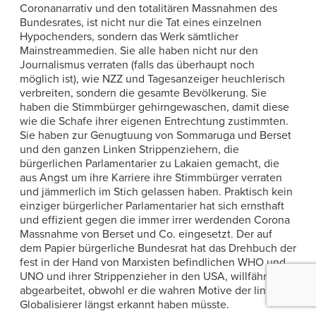
Coronanarrativ und den totalitären Massnahmen des
Bundesrates, ist nicht nur die Tat eines einzelnen
Hypochenders, sondern das Werk sämtlicher
Mainstreammedien. Sie alle haben nicht nur den
Journalismus verraten (falls das überhaupt noch
möglich ist), wie NZZ und Tagesanzeiger heuchlerisch
verbreiten, sondern die gesamte Bevölkerung. Sie
haben die Stimmbürger gehirngewaschen, damit diese
wie die Schafe ihrer eigenen Entrechtung zustimmten.
Sie haben zur Genugtuung von Sommaruga und Berset
und den ganzen Linken Strippenziehern, die
bürgerlichen Parlamentarier zu Lakaien gemacht, die
aus Angst um ihre Karriere ihre Stimmbürger verraten
und jämmerlich im Stich gelassen haben. Praktisch kein
einziger bürgerlicher Parlamentarier hat sich ernsthaft
und effizient gegen die immer irrer werdenden Corona
Massnahme von Berset und Co. eingesetzt. Der auf
dem Papier bürgerliche Bundesrat hat das Drehbuch der
fest in der Hand von Marxisten befindlichen WHO und
UNO und ihrer Strippenzieher in den USA, willfährig
abgearbeitet, obwohl er die wahren Motive der linken
Globalisierer längst erkannt haben müsste.