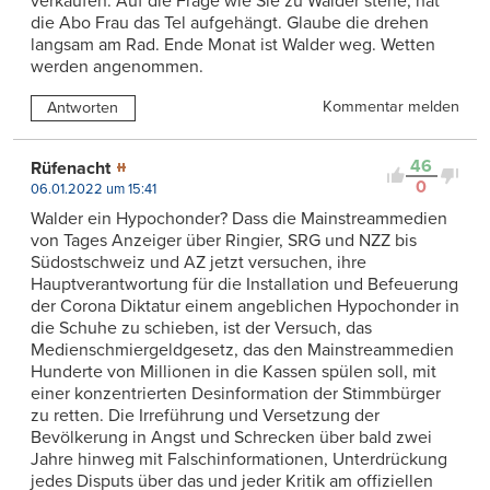
verkaufen. Auf die Frage wie Sie zu Walder stehe, hat
die Abo Frau das Tel aufgehängt. Glaube die drehen
langsam am Rad. Ende Monat ist Walder weg. Wetten
werden angenommen.
Kommentar melden
Antworten
46
Rüfenacht
0
06.01.2022 um 15:41
Walder ein Hypochonder? Dass die Mainstreammedien
von Tages Anzeiger über Ringier, SRG und NZZ bis
Südostschweiz und AZ jetzt versuchen, ihre
Hauptverantwortung für die Installation und Befeuerung
der Corona Diktatur einem angeblichen Hypochonder in
die Schuhe zu schieben, ist der Versuch, das
Medienschmiergeldgesetz, das den Mainstreammedien
Hunderte von Millionen in die Kassen spülen soll, mit
einer konzentrierten Desinformation der Stimmbürger
zu retten. Die Irreführung und Versetzung der
Bevölkerung in Angst und Schrecken über bald zwei
Jahre hinweg mit Falschinformationen, Unterdrückung
jedes Disputs über das und jeder Kritik am offiziellen