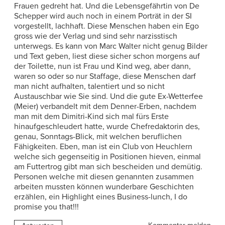
Frauen gedreht hat. Und die Lebensgefährtin von De
Schepper wird auch noch in einem Porträt in der SI
vorgestellt, lachhaft. Diese Menschen haben ein Ego
gross wie der Verlag und sind sehr narzisstisch
unterwegs. Es kann von Marc Walter nicht genug Bilder
und Text geben, liest diese sicher schon morgens auf
der Toilette, nun ist Frau und Kind weg, aber dann,
waren so oder so nur Staffage, diese Menschen darf
man nicht aufhalten, talentiert und so nicht
Austauschbar wie Sie sind. Und die gute Ex-Wetterfee
(Meier) verbandelt mit dem Denner-Erben, nachdem
man mit dem Dimitri-Kind sich mal fürs Erste
hinaufgeschleudert hatte, wurde Chefredaktorin des,
genau, Sonntags-Blick, mit welchen beruflichen
Fähigkeiten. Eben, man ist ein Club von Heuchlern
welche sich gegenseitig in Positionen hieven, einmal
am Futtertrog gibt man sich bescheiden und demütig.
Personen welche mit diesen genannten zusammen
arbeiten mussten können wunderbare Geschichten
erzählen, ein Highlight eines Business-lunch, I do
promise you that!!!