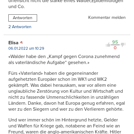
offensicht nicht die stärke eines Walder,Epidemiologen
und Co.
Kommentar melden
Antworten
2 Antworten
95
Elisa
0
06.01.2022 um 10:29
«Walder habe den „Kampf gegen Corona zunehmend
als vaterländische Aufgabe“ gesehen.»
Fürs «Vaterland» haben die gegeneinander
aufgehetzten Europäer schon im WK1 und WK2
gekämpft. Was dabei herauskam, war vor allem eine
unglaubliche Zerstörung von Kultur und Wirtschaft und
nicht zu fassende Unmenschlichkeiten in unzähligen
Ländern. Danke, davon hat Europa genug erfahren, egal
wer zu den Siegern und wer zu den Verlierern gehörte.
Und wer immer schön im Hintergrund hetzte, Gelder
und Waffen für Kriege gab, notabene an Feind wie an
Freund, waren die anglo-amerikanischen Kräfte. Hitler