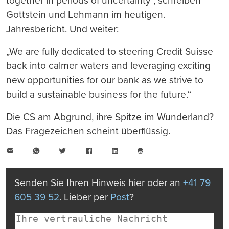
together in periods of uncertainty“, schreiben
Gottstein und Lehmann im heutigen.
Jahresbericht. Und weiter:
„We are fully dedicated to steering Credit Suisse
back into calmer waters and leveraging exciting
new opportunities for our bank as we strive to
build a sustainable business for the future.“
Die CS am Abgrund, ihre Spitze im Wunderland?
Das Fragezeichen scheint überflüssig.
E-
WhatsApp
Twitter
Facebook
LinkedIn
Mail
Seite
drucken
Senden Sie Ihren Hinweis hier oder an
+41 79
605 39 52
. Lieber per
Post
?