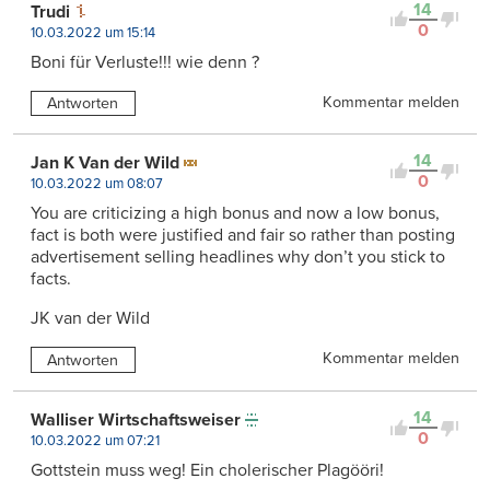
14
Trudi
0
10.03.2022 um 15:14
Boni für Verluste!!! wie denn ?
Kommentar melden
Antworten
14
Jan K Van der Wild
0
10.03.2022 um 08:07
You are criticizing a high bonus and now a low bonus,
fact is both were justified and fair so rather than posting
advertisement selling headlines why don’t you stick to
facts.
JK van der Wild
Kommentar melden
Antworten
14
Walliser Wirtschaftsweiser
0
10.03.2022 um 07:21
Gottstein muss weg! Ein cholerischer Plagööri!