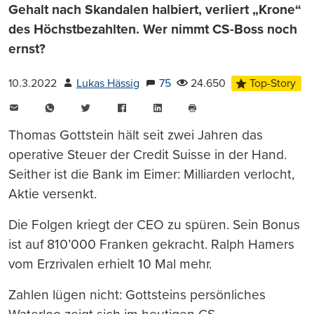
Gehalt nach Skandalen halbiert, verliert „Krone“
des Höchstbezahlten. Wer nimmt CS-Boss noch
ernst?
10.3.2022
Lukas Hässig
75
24.650
Top-Story
E-
WhatsApp
Twitter
Facebook
LinkedIn
Mail
Seite
drucken
Thomas Gottstein hält seit zwei Jahren das
operative Steuer der Credit Suisse in der Hand.
Seither ist die Bank im Eimer: Milliarden verlocht,
Aktie versenkt.
Die Folgen kriegt der CEO zu spüren. Sein Bonus
ist auf 810’000 Franken gekracht. Ralph Hamers
vom Erzrivalen erhielt 10 Mal mehr.
Zahlen lügen nicht: Gottsteins persönliches