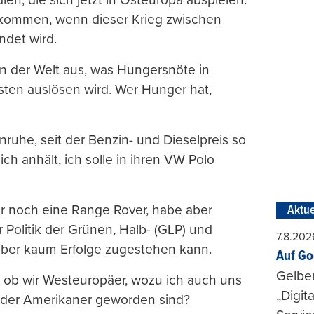
 kommen, wenn dieser Krieg zwischen
ndet wird.
en der Welt aus, was Hungersnöte in
ten auslösen wird. Wer Hunger hat,
nruhe, seit der Benzin- und Dieselpreis so
ch anhält, ich solle in ihren VW Polo
 noch eine Range Rover, habe aber
Aktue
 Politik der Grünen, Halb- (GLP) und
7.8.202
aber kaum Erfolge zugestehen kann.
Auf Go
Gelbe
e, ob wir Westeuropäer, wozu ich auch uns
„Digit
t der Amerikaner geworden sind?