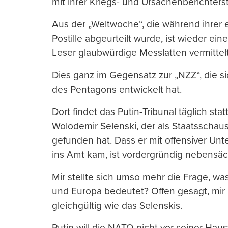
mit ihrer Kriegs- und Ursachenberichters
Aus der „Weltwoche“, die während ihrer e
Postille abgeurteilt wurde, ist wieder e
Leser glaubwürdige Messlatten vermittelt
Dies ganz im Gegensatz zur „NZZ“, die si
des Pentagons entwickelt hat.
Dort findet das Putin-Tribunal täglich sta
Wolodemir Selenski, der als Staatsschaus
gefunden hat. Dass er mit offensiver Un
ins Amt kam, ist vordergründig nebensäc
Mir stellte sich umso mehr die Frage, was
und Europa bedeutet? Offen gesagt, mir i
gleichgültig wie das Selenskis.
Putin will die NATO nicht vor seiner Hau