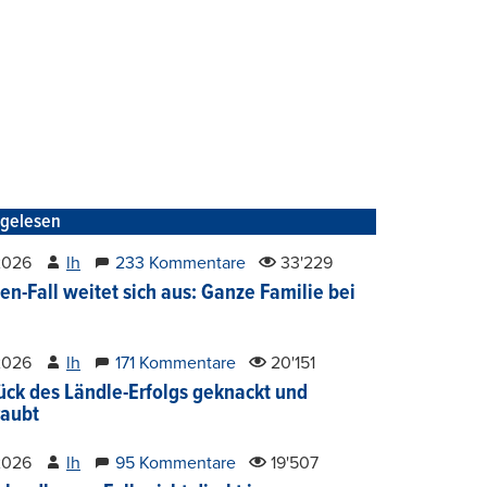
tgelesen
2026
lh
233 Kommentare
33'229
en-Fall weitet sich aus: Ganze Familie bei
2026
lh
171 Kommentare
20'151
ück des Ländle-Erfolgs geknackt und
aubt
2026
lh
95 Kommentare
19'507