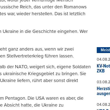
te russische Reich, das unter den Romanows
 war, wieder herstellen. Das ist letztlich
gen Ukraine in die Geschichte eingehen. Wer
ieht ganz anders aus, wenn wir zwei
Meis
n Stellvertreterkrieg führen lassen.
04.08.
KV-Not
lb der NATO, weigert sich, eigene Soldaten
ZKB
s ukrainische Kriegsgebiet zu bringen. Sie
Ukraine liefern, rührt aber sonst direkt
03.08.
Herzst
ausger
s im Pentagon. Die USA waren es aber, die
04.08.
e Absicht hatte, die Ukraine zu