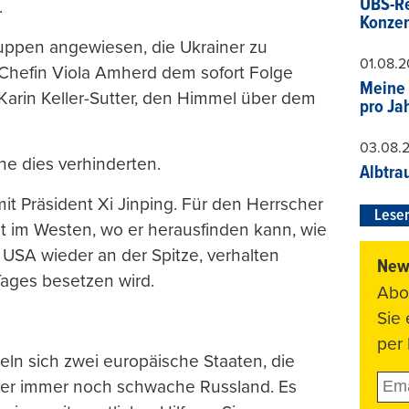
UBS-Re
.
Konzer
ruppen angewiesen, die Ukrainer zu
01.08.
-Chefin Viola Amherd dem sofort Folge
Meine 
 Karin Keller-Sutter, den Himmel über dem
pro Ja
03.08.
e dies verhinderten.
Albtra
it Präsident Xi Jinping. Für den Herrscher
Leser
eit im Westen, wo er herausfinden kann, wie
e USA wieder an der Spitze, verhalten
News
Tages besetzen wird.
Abo
Sie
per 
geln sich zwei europäische Staaten, die
ber immer noch schwache Russland. Es