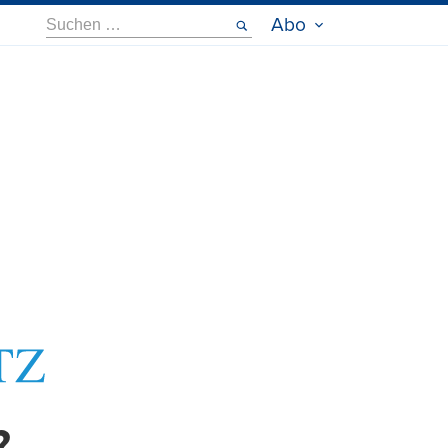
Suche
Abo
nach: