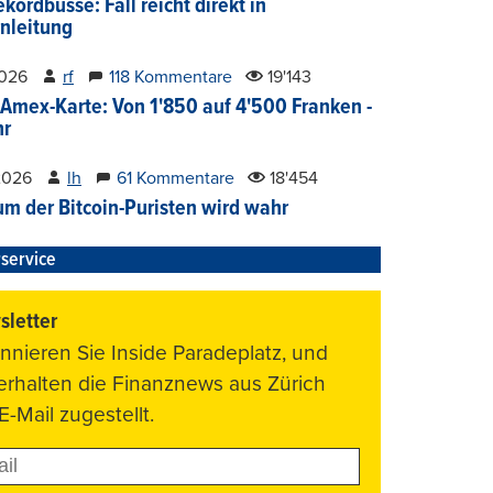
kordbusse: Fall reicht direkt in
nleitung
2026
rf
118 Kommentare
19'143
Amex-Karte: Von 1'850 auf 4'500 Franken -
hr
2026
lh
61 Kommentare
18'454
um der Bitcoin-Puristen wird wahr
service
letter
nnieren Sie Inside Paradeplatz, und
 erhalten die Finanznews aus Zürich
E-Mail zugestellt.