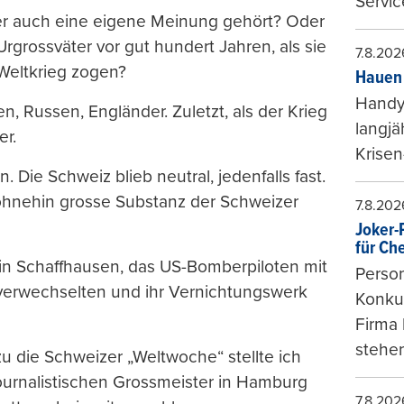
Servic
der auch eine eigene Meinung gehört? Oder
rgrossväter vor gut hundert Jahren, als sie
7.8.202
 Weltkrieg zogen?
Hauen 
Handy-
n, Russen, Engländer. Zuletzt, als der Krieg
langjä
er.
Krisen
 Die Schweiz blieb neutral, jedenfalls fast.
 ohnehin grosse Substanz der Schweizer
7.8.202
Joker-P
für Ch
in Schaffhausen, das US-Bomberpiloten mit
Person
verwechselten und ihr Vernichtungswerk
Konkur
Firma 
stehen
 die Schweizer „Weltwoche“ stellte ich
journalistischen Grossmeister in Hamburg
7.8.202