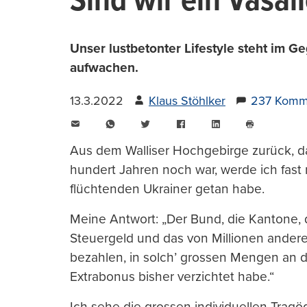
Sind wir ein Vasal
Unser lustbetonter Lifestyle steht im Ge
aufwachen.
13.3.2022
Klaus Stöhlker
237 Komm
E-
WhatsApp
Twitter
Facebook
LinkedIn
Mail
Seite
drucken
Aus dem Walliser Hochgebirge zurück, das
hundert Jahren noch war, werde ich fast r
flüchtenden Ukrainer getan habe.
Meine Antwort: „Der Bund, die Kantone
Steuergeld und das von Millionen anderer
bezahlen, in solch’ grossen Mengen an di
Extrabonus bisher verzichtet habe.“
Ich sehe die grossen individuellen Tragöd