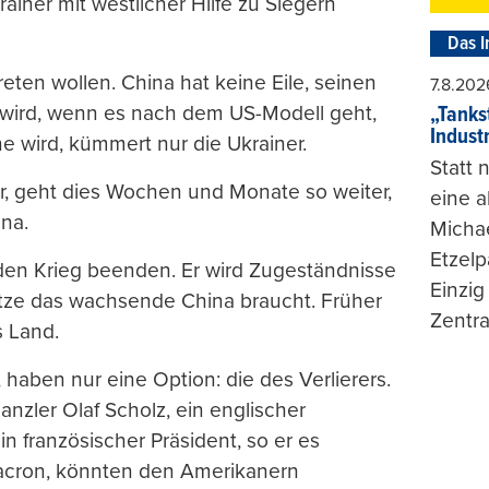
rainer mit westlicher Hilfe zu Siegern
Das I
treten wollen. China hat keine Eile, seinen
7.8.202
wird, wenn es nach dem US-Modell geht,
„Tankst
Indust
e wird, kümmert nur die Ukrainer.
Statt
r, geht dies Wochen und Monate so weiter,
eine 
ina.
Michae
Etzelp
den Krieg beenden. Er wird Zugeständnisse
Einzig
ätze das wachsende China braucht. Früher
Zentra
s Land.
 haben nur eine Option: die des Verlierers.
anzler Olaf Scholz, ein englischer
 französischer Präsident, so er es
cron, könnten den Amerikanern