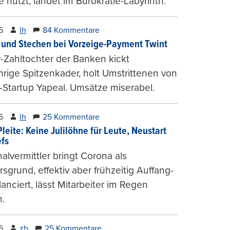
e nutzt, landet im Bürokratie-Labyrinth.
6
lh
84 Kommentare
und Stechen bei Vorzeige-Payment Twint
Zahltochter der Banken kickt
hrige Spitzenkader, holt Umstrittenen von
-Startup Yapeal. Umsätze miserabel.
6
lh
25 Kommentare
leite: Keine Julilöhne für Leute, Neustart
efs
alvermittler bringt Corona als
sgrund, effektiv aber frühzeitig Auffang-
lanciert, lässt Mitarbeiter im Regen
.
6
zb
25 Kommentare