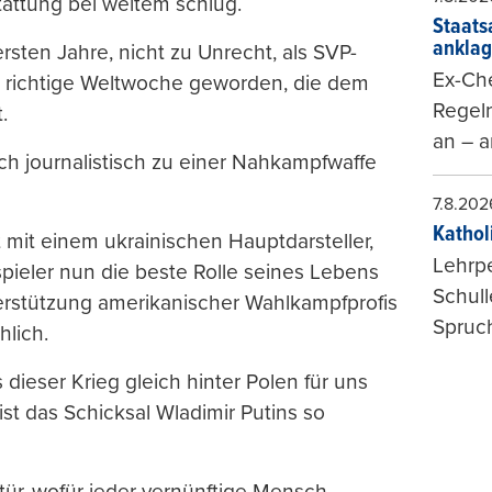
tattung bei weitem schlug.
Staats
ankla
rsten Jahre, nicht zu Unrecht, als SVP-
Ex-Che
ine richtige Weltwoche geworden, die dem
Regeln
.
an – a
ch journalistisch zu einer Nahkampfwaffe
7.8.202
Kathol
tt mit einem ukrainischen Hauptdarsteller,
Lehrp
pieler nun die beste Rolle seines Lebens
Schul
terstützung amerikanischer Wahlkampfprofis
Spruch
hlich.
 dieser Krieg gleich hinter Polen für uns
st das Schicksal Wladimir Putins so
stür, wofür jeder vernünftige Mensch