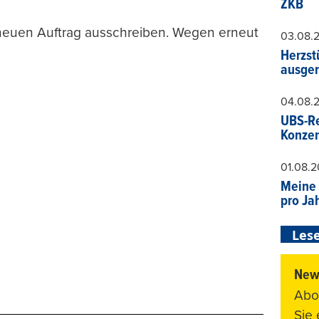
ZKB
neuen Auftrag ausschreiben. Wegen erneut
03.08.
Herzst
ausger
04.08.
UBS-Re
Konzer
01.08.
Meine 
pro Ja
Lese
News
Abo
Sie