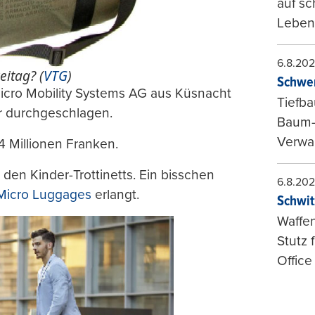
auf sc
Leben
6.8.20
eitag? (
VTG
)
Schwer
icro Mobility Systems AG aus Küsnacht
Tiefba
er durchgeschlagen.
Baum-
Verwal
4 Millionen Franken.
den Kinder-Trottinetts. Ein bisschen
6.8.20
Micro Luggages
erlangt.
Schwit
Waffen
Stutz 
Office