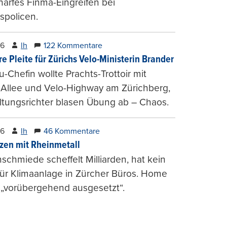
harfes Finma-Eingreifen bei
spolicen.
26
lh
122 Kommentare
e Pleite für Zürichs Velo-Ministerin Brander
u-Chefin wollte Prachts-Trottoir mit
Allee und Velo-Highway am Zürichberg,
tungsrichter blasen Übung ab – Chaos.
26
lh
46 Kommentare
zen mit Rheinmetall
schmiede scheffelt Milliarden, hat kein
für Klimaanlage in Zürcher Büros. Home
 „vorübergehend ausgesetzt“.