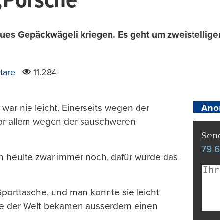
„Porsche“
es Gepäckwägeli kriegen. Es geht um zweistelligen
tare
11.284
Ano
 war nie leicht. Einerseits wegen der
vor allem wegen der sauschweren
Send
79 6
n heulte zwar immer noch, dafür wurde das
Sporttasche, und man konnte sie leicht
mee der Welt bekamen ausserdem einen