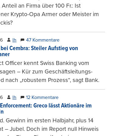
, Anteil an Firma über 100 Fr.: Ist
ener Krypto-Opa Armer oder Meister im
ckis?
26
lh
47 Kommentare
 bei Cembra: Steiler Aufstieg von
ianer
t Officer kennt Swiss Banking vom
sagen – Kür zum Geschäftsleitungs-
ed nach „robustem Prozess“, sagt Bank.
26
lh
12 Kommentare
-Enforcement: Greco lässt Aktionäre im
ln
d. Gewinn im ersten Halbjahr, plus 14
t – Jubel. Doch im Report null Hinweis