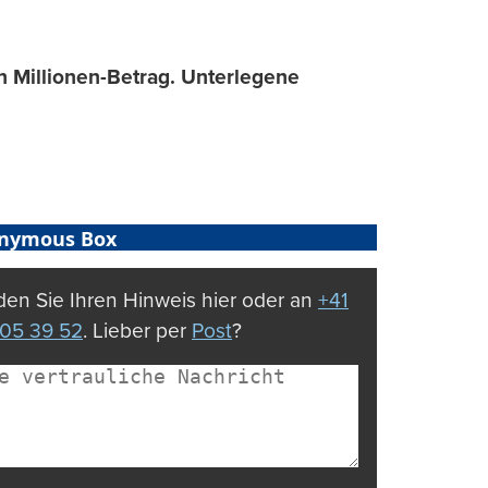
 Millionen-Betrag. Unterlegene
nymous Box
en Sie Ihren Hinweis hier oder an
+41
05 39 52
. Lieber per
Post
?