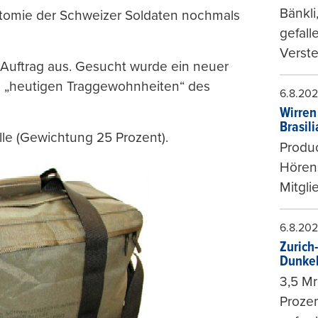
Bänkli
natomie der Schweizer Soldaten nochmals
gefall
Verste
Auftrag aus. Gesucht wurde ein neuer
en „heutigen Traggewohnheiten“ des
6.8.20
Wirren
Brasil
lle (Gewichtung 25 Prozent).
Produc
Hören
Mitgli
6.8.20
Zurich
Dunke
3,5 Mr
Prozen