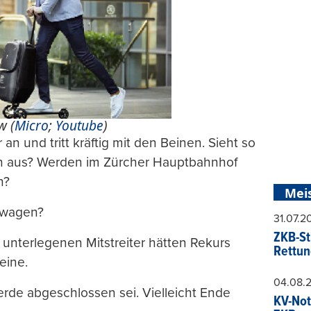
w (
Micro
;
Youtube
)
an und tritt kräftig mit den Beinen. Sieht so
en aus? Werden im Zürcher Hauptbahnhof
n?
Mei
rtwagen?
31.07.
ZKB-St
 unterlegenen Mitstreiter hätten Rekurs
Rettun
eine.
04.08.
rde abgeschlossen sei. Vielleicht Ende
KV-Not