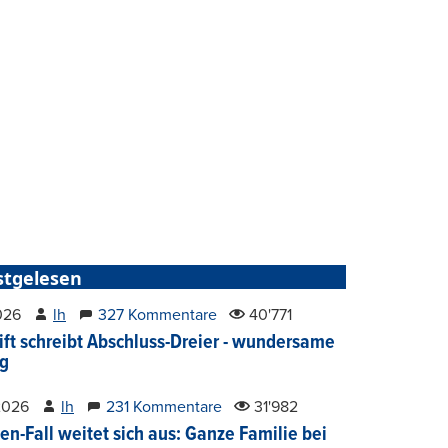
stgelesen
2026
lh
327 Kommentare
40'771
ift schreibt Abschluss-Dreier - wundersame
g
2026
lh
231 Kommentare
31'982
en-Fall weitet sich aus: Ganze Familie bei