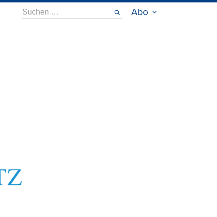
Suche
Abo
nach: