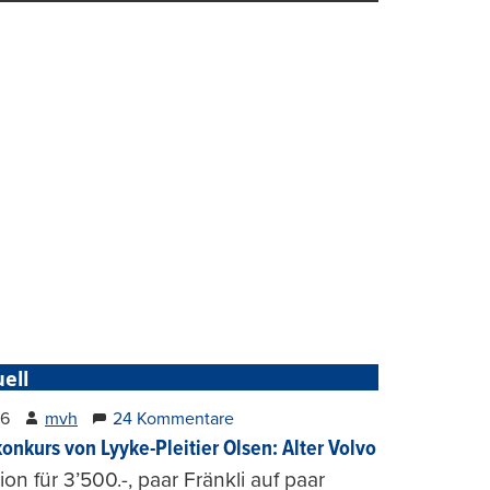
ell
26
mvh
24 Kommentare
konkurs von Lyyke-Pleitier Olsen: Alter Volvo
on für 3’500.-, paar Fränkli auf paar