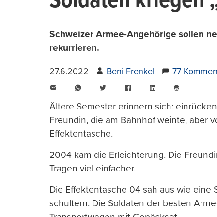
Soldaten kriegen 
Schweizer Armee-Angehörige sollen neu
rekurrieren.
27.6.2022
Beni Frenkel
77 Kommen
E-
WhatsApp
Twitter
Facebook
LinkedIn
Mail
Seite
drucken
Ältere Semester erinnern sich: einrücken
Freundin, die am Bahnhof weinte, aber 
Effektentasche.
2004 kam die Erleichterung. Die Freundi
Tragen viel einfacher.
Die Effektentasche 04 sah aus wie eine 
schultern. Die Soldaten der besten Ar
Transportwagen mit Gepäckset.