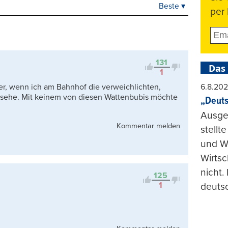
Beste ▾
Beste
per 
Neueste
Viele Antworten
Kontrovers
131
Das
1
er, wenn ich am Bahnhof die verweichlichten,
6.8.20
 sehe. Mit keinem von diesen Wattenbubis möchte
„Deuts
Ausge
Kommentar melden
stellt
und Wi
Wirtsc
nicht.
125
1
deuts