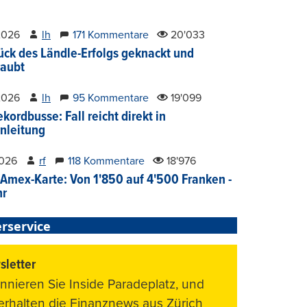
2026
lh
171 Kommentare
20'033
ück des Ländle-Erfolgs geknackt und
aubt
2026
lh
95 Kommentare
19'099
kordbusse: Fall reicht direkt in
nleitung
2026
rf
118 Kommentare
18'976
Amex-Karte: Von 1'850 auf 4'500 Franken -
hr
rservice
letter
nnieren Sie Inside Paradeplatz, und
 erhalten die Finanznews aus Zürich