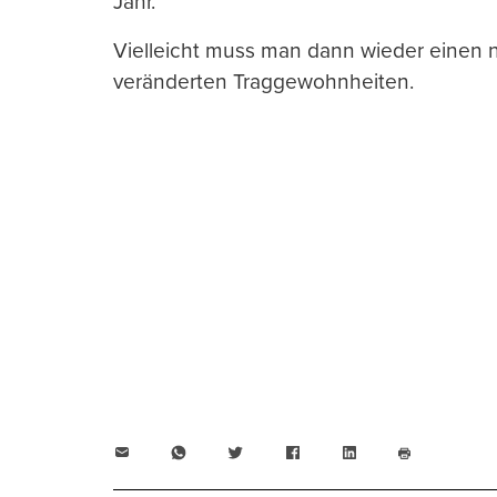
Jahr.
Vielleicht muss man dann wieder einen 
veränderten Traggewohnheiten.
E-
WhatsApp
Twitter
Facebook
LinkedIn
Mail
Seite
drucken