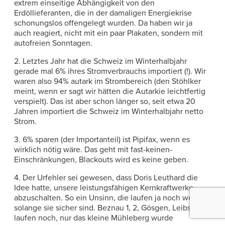
extrem einseitige Abhängigkeit von den
Erdöllieferanten, die in der damaligen Energiekrise
schonungslos offengelegt wurden. Da haben wir ja
auch reagiert, nicht mit ein paar Plakaten, sondern mit
autofreien Sonntagen.
2. Letztes Jahr hat die Schweiz im Winterhalbjahr
gerade mal 6% ihres Stromverbrauchs importiert (!). Wir
waren also 94% autark im Strombereich (den Stöhlker
meint, wenn er sagt wir hätten die Autarkie leichtfertig
verspielt). Das ist aber schon länger so, seit etwa 20
Jahren importiert die Schweiz im Winterhalbjahr netto
Strom.
3. 6% sparen (der Importanteil) ist Pipifax, wenn es
wirklich nötig wäre. Das geht mit fast-keinen-
Einschränkungen, Blackouts wird es keine geben.
4. Der Urfehler sei gewesen, dass Doris Leuthard die
Idee hatte, unsere leistungsfähigen Kernkraftwerke
abzuschalten. So ein Unsinn, die laufen ja noch weiter
solange sie sicher sind. Beznau 1, 2, Gösgen, Leibstadt
laufen noch, nur das kleine Mühleberg wurde