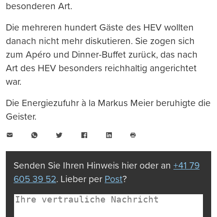
besonderen Art.
Die mehreren hundert Gäste des HEV wollten
danach nicht mehr diskutieren. Sie zogen sich
zum Apéro und Dinner-Buffet zurück, das nach
Art des HEV besonders reichhaltig angerichtet
war.
Die Energiezufuhr à la Markus Meier beruhigte die
Geister.
E-
WhatsApp
Twitter
Facebook
LinkedIn
Mail
Seite
drucken
Senden Sie Ihren Hinweis hier oder an
+41 79
605 39 52
. Lieber per
Post
?