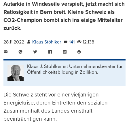
Autarkie in Windeseile verspielt, jetzt macht sich
Ratlosigkeit in Bern breit. Kleine Schweiz als
CO2-Champion bombt sich ins eisige Mittelalter
zurück.
28.11.2022
Klaus Stöhlker
141
12.138
E-
WhatsApp
Twitter
Facebook
LinkedIn
Mail
Seite
drucken
Klaus J. Stöhlker ist Unternehmens­berater für
Öffentlichkeits­bildung in Zollikon.
Die Schweiz steht vor einer vieljährigen
Energiekrise, deren Eintreffen den sozialen
Zusammenhalt des Landes ernsthaft
beeinträchtigen kann.