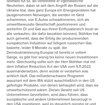
Stöhlker tut so, als verbreitete er irgendwelche
Neuheiten, dabei ist seit dem Angriff der Russen auf die
Ukraine klar, dass ganz Europa ein Energieproblem hat
(ausgenommen Norwegen, die werden im Geld
schwimmen, von E-Autos schwadronieren, sich als
umweltbewusste Gesellschaft positionieren und
weiterhin Öl und Gas aus ihrem Einflussbereich teuer an
alle verkaufen, die dafür bezahlen können). Stöhlker hat
auch gemerkt, dass der Erfolg der produzierenden
europäischen Industrien auf billigem russischen Gas
basierte, leider 9 Monate zu spät, die
Deindustrialisierung Europas ist bereits in vollem
Gange, es gibt hier wenig bis keine neuen Investitionen
mehr. Gleichzeitig sollte sich der Herr Stöhlker mal mit
dem Inflation Reduction Act der USA vom 9.11.2022
auseinandersetzen, denn würde er verstehen was
wirklich läuft. Das milliardenschwere Programm
assoziiert mit dem IRA stützt ausschließlich in den US
gefertigte Produkte, von denen behauptet wird, dass sie
umweltschützend wären. Dieses Gesetz soll US
Unternehmen bevorteilen, wird dazu führen, dass
europäische und andere Unternehmen bevorzugt in
den USA investieren, weil es steuerlich günstig ist und