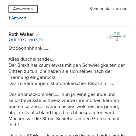
Kommentar melden
Antworten
1 Antwort
28
Roth Walter
0
28.11.2022 um 12:39
Stööööhhhhnnki…..
Alles durcheinander….
Der Brexit hat kaum etwas mit den Schwierigkeiten der
Britten zu tun, die haben sie sich selber nach der
Trennung eingebrockt.
Das zu vermengen ist Stöhnkerscher-Blödsinn…….
Das Stromabkommen…… nun ja, eine gesunde und
selbstbewusste Schweiz würde ihre Stärken kennen
und einsetzen….. wenn das Gas welches uns gehört,
aber in Deutschland lagert, nicht ausgeliefert wird.
Machen wir die Strom-Schieber an den Grenzen mal
dicht…..
Und die AKWs…… klar war das ein Fehler. Leider wurde