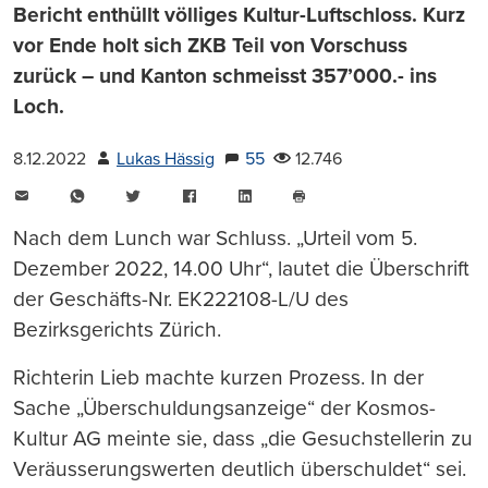
Bericht enthüllt völliges Kultur-Luftschloss. Kurz
vor Ende holt sich ZKB Teil von Vorschuss
zurück – und Kanton schmeisst 357’000.- ins
Loch.
8.12.2022
Lukas Hässig
55
12.746
E-
WhatsApp
Twitter
Facebook
LinkedIn
Mail
Seite
drucken
Nach dem Lunch war Schluss. „Urteil vom 5.
Dezember 2022, 14.00 Uhr“, lautet die Überschrift
der Geschäfts-Nr. EK222108-L/U des
Bezirksgerichts Zürich.
Richterin Lieb machte kurzen Prozess. In der
Sache „Überschuldungsanzeige“ der Kosmos-
Kultur AG meinte sie, dass „die Gesuchstellerin zu
Veräusserungswerten deutlich überschuldet“ sei.