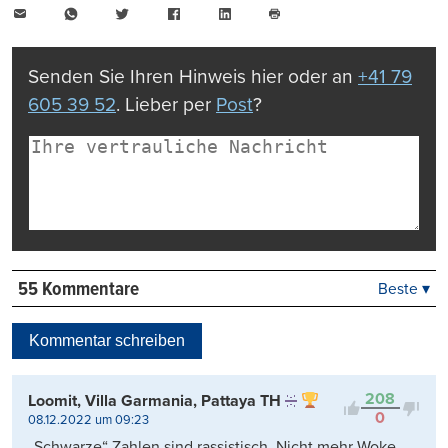
E-
WhatsApp
Twitter
Facebook
LinkedIn
Mail
Seite
drucken
Senden Sie Ihren Hinweis hier oder an
+41 79
605 39 52
. Lieber per
Post
?
55 Kommentare
Beste ▾
Beste
Neueste
Kommentar schreiben
Viele Antworten
Kontrovers
208
Loomit, Villa Garmania, Pattaya TH
0
08.12.2022 um 09:23
„Schwarze“ Zahlen sind rassistisch. Nicht mehr Woke