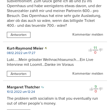
subventioniert. Zum Glück gehe ich ab und zu ins
Opernhaus und habe wenigstens etwas davon, und der
Steuerzahler zahlt mir und meiner Partnerin 600.- pro
Besuch. Das Opernhaus hat eine sehr gute Auslastung,
aber ob das auch so wäre, wenn das billigste Ticket
400.- und das teuerste 700.- wäre?
Kommentar melden
Antworten
11
Kurt-Raymond Meier
0
08.12.2022 um 17:27
Luki…..Mein grösster Weihnachtswunsch….Ein Live
Interview mit Loomit…Danke im Voraus
Kommentar melden
Antworten
9
Margaret Thatcher
0
10.12.2022 um 12:24
The problem with socialism is that you eventually run
out of other people’s money.