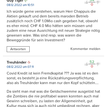
54
Guy Tiger
0
08.12.2022 um 10:51
Ich würde gerne verstehen, warum Herr Chappuis die
Aktien gekauft und dem bereits maroden Betrieb
zusätzlich noch CHF 1.0Mio cash gegeben hat, obwohl
es eher mind. CHF 4.0 Mio hätten sein müssen und
zudem eine neue Ausrichtung mit neuer Strategie nötig
gewesen wäre. Was sind resp. was waren die
Beweggründe für sein Investment?
Kommentar melden
Antworten
52
Treuhänder
0
08.12.2022 um 07:11
Covid Kredit ist kein Fremdkapital ??? Ja was ist es den
sonst, es besteht ja eine Rückzahlungsverpflichtung,
also als Treuhänder kann man nur den Kopf schütteln….
Da sieht man mal was die Geldschwemme ausgelöst hat
die Zombies die nie profitabel waren konnten auch mal
Gewinn schreiben, zu lasten der Allgemeinheit, gut
Kultur muss sich ja auch nicht umbedingt rechnen, aber