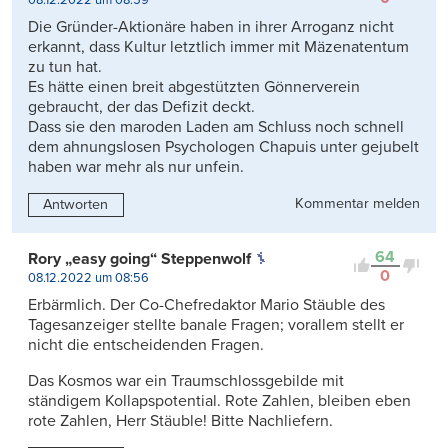
Die Gründer-Aktionäre haben in ihrer Arroganz nicht
erkannt, dass Kultur letztlich immer mit Mäzenatentum
zu tun hat.
Es hätte einen breit abgestützten Gönnerverein
gebraucht, der das Defizit deckt.
Dass sie den maroden Laden am Schluss noch schnell
dem ahnungslosen Psychologen Chapuis unter gejubelt
haben war mehr als nur unfein.
Kommentar melden
Antworten
64
Rory „easy going“ Steppenwolf
0
08.12.2022 um 08:56
Erbärmlich. Der Co-Chefredaktor Mario Stäuble des
Tagesanzeiger stellte banale Fragen; vorallem stellt er
nicht die entscheidenden Fragen.
Das Kosmos war ein Traumschlossgebilde mit
ständigem Kollapspotential. Rote Zahlen, bleiben eben
rote Zahlen, Herr Stäuble! Bitte Nachliefern.