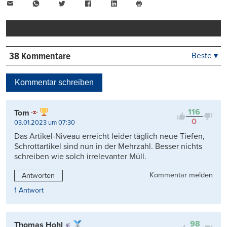
E-
WhatsApp
Twitter
Facebook
LinkedIn
Mail
Seite
drucken
38 Kommentare
Beste ▾
Beste
Neueste
Kommentar schreiben
Viele Antworten
Kontrovers
116
Tom
0
03.01.2023 um 07:30
Das Artikel-Niveau erreicht leider täglich neue Tiefen,
Schrottartikel sind nun in der Mehrzahl. Besser nichts
schreiben wie solch irrelevanter Müll.
Kommentar melden
Antworten
1 Antwort
98
Thomas Hohl