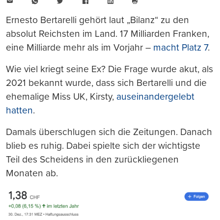
E-
WhatsApp
Twitter
Facebook
LinkedIn
Mail
Seite
drucken
Ernesto Bertarelli gehört laut „Bilanz“ zu den
absolut Reichsten im Land. 17 Milliarden Franken,
eine Milliarde mehr als im Vorjahr –
macht Platz 7
.
Wie viel kriegt seine Ex? Die Frage wurde akut, als
2021 bekannt wurde, dass sich Bertarelli und die
ehemalige Miss UK, Kirsty,
auseinandergelebt
hatten
.
Damals überschlugen sich die Zeitungen. Danach
blieb es ruhig. Dabei spielte sich der wichtigste
Teil des Scheidens in den zurückliegenen
Monaten ab.