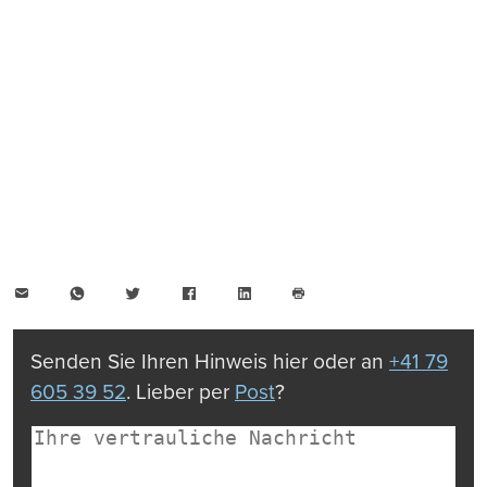
E-
WhatsApp
Twitter
Facebook
LinkedIn
Mail
Seite
drucken
Senden Sie Ihren Hinweis hier oder an
+41 79
605 39 52
. Lieber per
Post
?