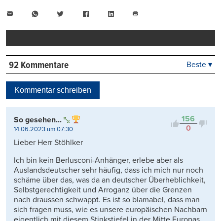
E-
WhatsApp
Twitter
Facebook
LinkedIn
Mail
Seite
drucken
92 Kommentare
Beste ▾
Beste
Neueste
Kommentar schreiben
Viele Antworten
Kontrovers
156
So gesehen...
0
14.06.2023 um 07:30
Lieber Herr Stöhlker
Ich bin kein Berlusconi-Anhänger, erlebe aber als
Auslandsdeutscher sehr häufig, dass ich mich nur noch
schäme über das, was da an deutscher Überheblichkeit,
Selbstgerechtigkeit und Arroganz über die Grenzen
nach draussen schwappt. Es ist so blamabel, dass man
sich fragen muss, wie es unsere europäischen Nachbarn
eigentlich mit diesem Stinkstiefel in der Mitte Europas