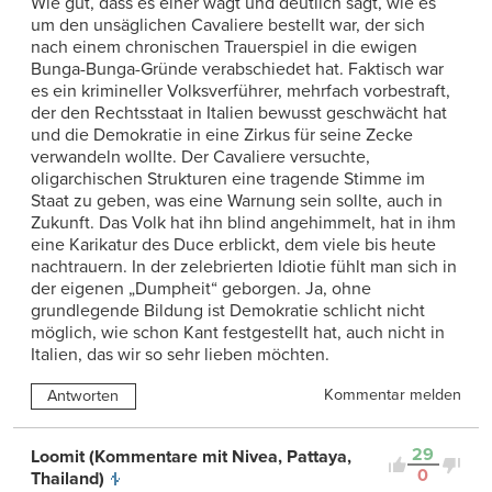
Wie gut, dass es einer wagt und deutlich sagt, wie es
um den unsäglichen Cavaliere bestellt war, der sich
nach einem chronischen Trauerspiel in die ewigen
Bunga-Bunga-Gründe verabschiedet hat. Faktisch war
es ein krimineller Volksverführer, mehrfach vorbestraft,
der den Rechtsstaat in Italien bewusst geschwächt hat
und die Demokratie in eine Zirkus für seine Zecke
verwandeln wollte. Der Cavaliere versuchte,
oligarchischen Strukturen eine tragende Stimme im
Staat zu geben, was eine Warnung sein sollte, auch in
Zukunft. Das Volk hat ihn blind angehimmelt, hat in ihm
eine Karikatur des Duce erblickt, dem viele bis heute
nachtrauern. In der zelebrierten Idiotie fühlt man sich in
der eigenen „Dumpheit“ geborgen. Ja, ohne
grundlegende Bildung ist Demokratie schlicht nicht
möglich, wie schon Kant festgestellt hat, auch nicht in
Italien, das wir so sehr lieben möchten.
Kommentar melden
Antworten
29
Loomit (Kommentare mit Nivea, Pattaya,
0
Thailand)