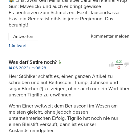
Er ist zwar kein Milliardär aber dafür ein kleiner «Top
Gun: Maverick» und auch er bringt gewisse
Frauenherzen zum Schmelzen. Fazit: Tausendsassa
bzw. ein Generalist gibts in jeder Regierung. Das
beruhigt!
Kommentar melden
Antworten
1 Antwort
43
Was darf Satire noch?
0
14.06.2023 um 06:28
Herr Stöhlker schafft es, einen ganzen Artikel zu
schreiben und auf Berlusconi, Trump, Johnson und
sogar Blocher (!) zu zeigen, ohne auch nur ein Wort über
unseren Tigrillo zu erwähnen.
Wenn Einer weltweit dem Berlusconi im Wesen am
meisten gleicht, ohne jedoch dessen
unternehmerischen Erfolg, Tigrillo hat noch nie nur
einen Bleistift verkauft, dann ist es unser
Auslandsfremdgeher.