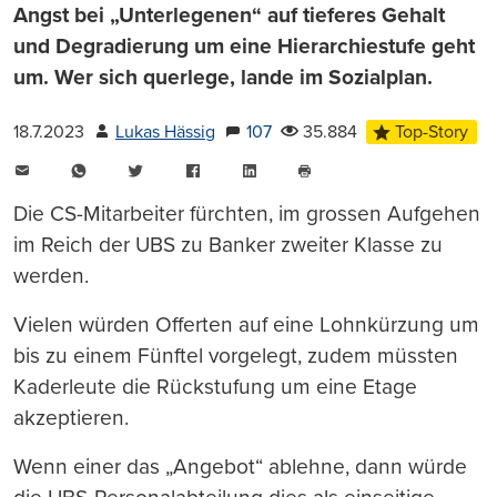
Angst bei „Unterlegenen“ auf tieferes Gehalt
und Degradierung um eine Hierarchiestufe geht
um. Wer sich querlege, lande im Sozialplan.
18.7.2023
Lukas Hässig
107
35.884
Top-Story
E-
WhatsApp
Twitter
Facebook
LinkedIn
Mail
Seite
drucken
Die CS-Mitarbeiter fürchten, im grossen Aufgehen
im Reich der UBS zu Banker zweiter Klasse zu
werden.
Vielen würden Offerten auf eine Lohnkürzung um
bis zu einem Fünftel vorgelegt, zudem müssten
Kaderleute die Rückstufung um eine Etage
akzeptieren.
Wenn einer das „Angebot“ ablehne, dann würde