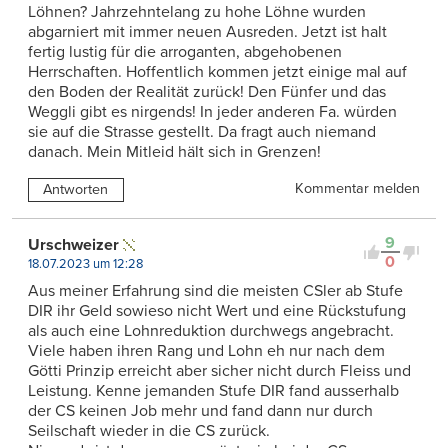
Löhnen? Jahrzehntelang zu hohe Löhne wurden
abgarniert mit immer neuen Ausreden. Jetzt ist halt
fertig lustig für die arroganten, abgehobenen
Herrschaften. Hoffentlich kommen jetzt einige mal auf
den Boden der Realität zurück! Den Fünfer und das
Weggli gibt es nirgends! In jeder anderen Fa. würden
sie auf die Strasse gestellt. Da fragt auch niemand
danach. Mein Mitleid hält sich in Grenzen!
Kommentar melden
Antworten
9
Urschweizer
0
18.07.2023 um 12:28
Aus meiner Erfahrung sind die meisten CSler ab Stufe
DIR ihr Geld sowieso nicht Wert und eine Rückstufung
als auch eine Lohnreduktion durchwegs angebracht.
Viele haben ihren Rang und Lohn eh nur nach dem
Götti Prinzip erreicht aber sicher nicht durch Fleiss und
Leistung. Kenne jemanden Stufe DIR fand ausserhalb
der CS keinen Job mehr und fand dann nur durch
Seilschaft wieder in die CS zurück.