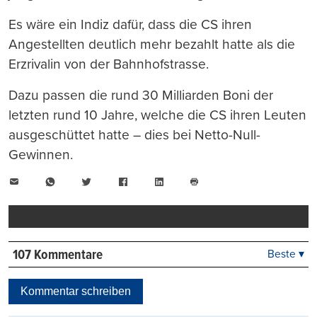
Es wäre ein Indiz dafür, dass die CS ihren
Angestellten deutlich mehr bezahlt hatte als die
Erzrivalin von der Bahnhofstrasse.
Dazu passen die rund 30 Milliarden Boni der
letzten rund 10 Jahre, welche die CS ihren Leuten
ausgeschüttet hatte – dies bei Netto-Null-
Gewinnen.
E-
WhatsApp
Twitter
Facebook
LinkedIn
Mail
Seite
drucken
107 Kommentare
Beste ▾
Beste
Neueste
Kommentar schreiben
Viele Antworten
Kontrovers