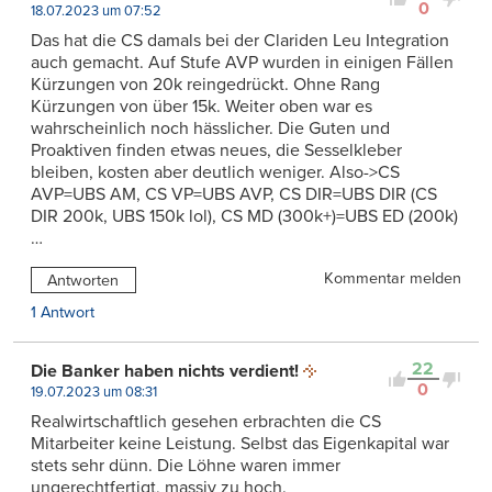
0
18.07.2023 um 07:52
Das hat die CS damals bei der Clariden Leu Integration
auch gemacht. Auf Stufe AVP wurden in einigen Fällen
Kürzungen von 20k reingedrückt. Ohne Rang
Kürzungen von über 15k. Weiter oben war es
wahrscheinlich noch hässlicher. Die Guten und
Proaktiven finden etwas neues, die Sesselkleber
bleiben, kosten aber deutlich weniger. Also->CS
AVP=UBS AM, CS VP=UBS AVP, CS DIR=UBS DIR (CS
DIR 200k, UBS 150k lol), CS MD (300k+)=UBS ED (200k)
…
Kommentar melden
Antworten
1 Antwort
22
Die Banker haben nichts verdient!
0
19.07.2023 um 08:31
Realwirtschaftlich gesehen erbrachten die CS
Mitarbeiter keine Leistung. Selbst das Eigenkapital war
stets sehr dünn. Die Löhne waren immer
ungerechtfertigt, massiv zu hoch.