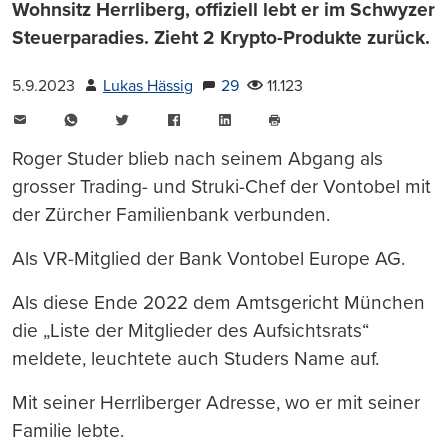
Wohnsitz Herrliberg, offiziell lebt er im Schwyzer
Steuerparadies. Zieht 2 Krypto-Produkte zurück.
5.9.2023
Lukas Hässig
29
11.123
E-
WhatsApp
Twitter
Facebook
LinkedIn
Mail
Seite
drucken
Roger Studer blieb nach seinem Abgang als
grosser Trading- und Struki-Chef der Vontobel mit
der Zürcher Familienbank verbunden.
Als VR-Mitglied der Bank Vontobel Europe AG.
Als diese Ende 2022 dem Amtsgericht München
die „Liste der Mitglieder des Aufsichtsrats“
meldete, leuchtete auch Studers Name auf.
Mit seiner Herrliberger Adresse, wo er mit seiner
Familie lebte.