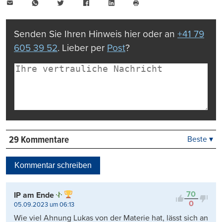
E-
WhatsApp
Twitter
Facebook
LinkedIn
Mail
Seite
drucken
Senden Sie Ihren Hinweis hier oder an
+41 79
605 39 52
. Lieber per
Post
?
29 Kommentare
Beste ▾
Beste
Neueste
Kommentar schreiben
Viele Antworten
Kontrovers
70
IP am Ende
0
05.09.2023 um 06:13
Wie viel Ahnung Lukas von der Materie hat, lässt sich an