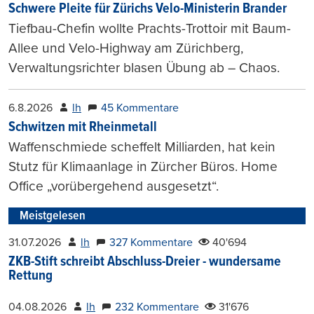
Schwere Pleite für Zürichs Velo-Ministerin Brander
Tiefbau-Chefin wollte Prachts-Trottoir mit Baum-
Allee und Velo-Highway am Zürichberg,
Verwaltungsrichter blasen Übung ab – Chaos.
6.8.2026
lh
45 Kommentare
Schwitzen mit Rheinmetall
Waffenschmiede scheffelt Milliarden, hat kein
Stutz für Klimaanlage in Zürcher Büros. Home
Office „vorübergehend ausgesetzt“.
Meistgelesen
31.07.2026
lh
327 Kommentare
40'694
ZKB-Stift schreibt Abschluss-Dreier - wundersame
Rettung
04.08.2026
lh
232 Kommentare
31'676