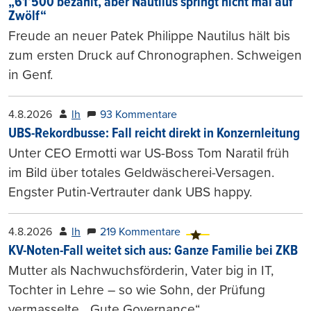
„61’500 bezahlt, aber Nautilus springt nicht mal auf
Zwölf“
Freude an neuer Patek Philippe Nautilus hält bis
zum ersten Druck auf Chronographen. Schweigen
in Genf.
4.8.2026
lh
93 Kommentare
UBS-Rekordbusse: Fall reicht direkt in Konzernleitung
Unter CEO Ermotti war US-Boss Tom Naratil früh
im Bild über totales Geldwäscherei-Versagen.
Engster Putin-Vertrauter dank UBS happy.
4.8.2026
lh
219 Kommentare
KV-Noten-Fall weitet sich aus: Ganze Familie bei ZKB
Mutter als Nachwuchsförderin, Vater big in IT,
Tochter in Lehre – so wie Sohn, der Prüfung
vermasselte. „Gute Governance“.