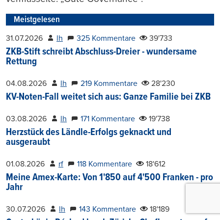
Meistgelesen
31.07.2026
lh
325 Kommentare
39'733
ZKB-Stift schreibt Abschluss-Dreier - wundersame
Rettung
04.08.2026
lh
219 Kommentare
28'230
KV-Noten-Fall weitet sich aus: Ganze Familie bei ZKB
03.08.2026
lh
171 Kommentare
19'738
Herzstück des Ländle-Erfolgs geknackt und
ausgeraubt
01.08.2026
rf
118 Kommentare
18'612
Meine Amex-Karte: Von 1'850 auf 4'500 Franken - pro
Jahr
30.07.2026
lh
143 Kommentare
18'189