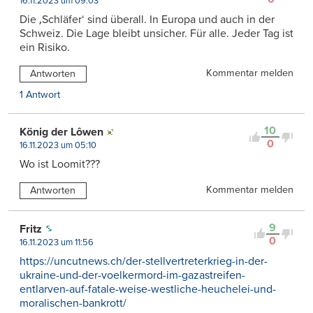
16.11.2023 um 09:03
Die ‚Schläfer‘ sind überall. In Europa und auch in der
Schweiz. Die Lage bleibt unsicher. Für alle. Jeder Tag ist
ein Risiko.
Kommentar melden
Antworten
1 Antwort
10
König der Lôwen
0
16.11.2023 um 05:10
Wo ist Loomit???
Kommentar melden
Antworten
9
Fritz
0
16.11.2023 um 11:56
https://uncutnews.ch/der-stellvertreterkrieg-in-der-
ukraine-und-der-voelkermord-im-gazastreifen-
entlarven-auf-fatale-weise-westliche-heuchelei-und-
moralischen-bankrott/